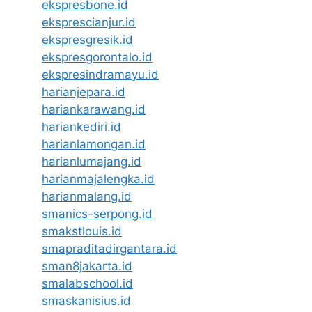
ekspresbone.id
eksprescianjur.id
ekspresgresik.id
ekspresgorontalo.id
ekspresindramayu.id
harianjepara.id
hariankarawang.id
hariankediri.id
harianlamongan.id
harianlumajang.id
harianmajalengka.id
harianmalang.id
smanics-serpong.id
smakstlouis.id
smapraditadirgantara.id
sman8jakarta.id
smalabschool.id
smaskanisius.id