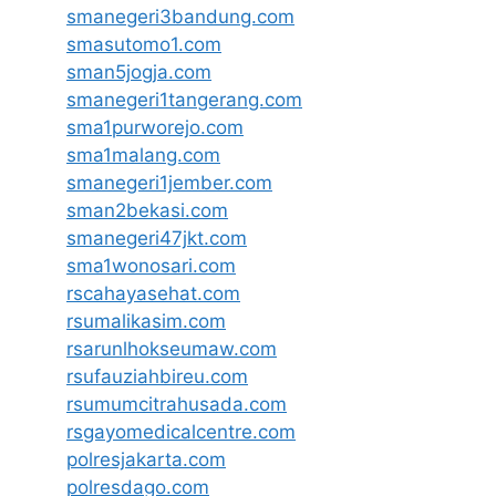
smanegeri3bandung.com
smasutomo1.com
sman5jogja.com
smanegeri1tangerang.com
sma1purworejo.com
sma1malang.com
smanegeri1jember.com
sman2bekasi.com
smanegeri47jkt.com
sma1wonosari.com
rscahayasehat.com
rsumalikasim.com
rsarunlhokseumaw.com
rsufauziahbireu.com
rsumumcitrahusada.com
rsgayomedicalcentre.com
polresjakarta.com
polresdago.com