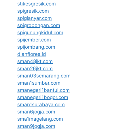
stikesgresik.com
spigresik.com
spigianyar.com
spigrobongan.com
spigunungkidul.com
spijember.com
spijombang.com
dianflores.id
sman48jkt.com
sman26jkt.com
sman03semarang.com
sman1sumbar.com
smanegeri1bantul.com
smanegeri1bogor.com
sman1surabaya.com
sman6jogja.com
sma1magelang.com
sman9jogja.com