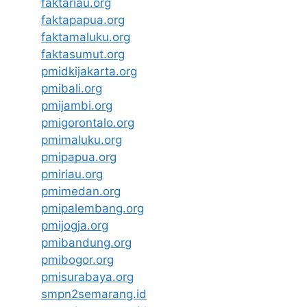
faktariau.org
faktapapua.org
faktamaluku.org
faktasumut.org
pmidkijakarta.org
pmibali.org
pmijambi.org
pmigorontalo.org
pmimaluku.org
pmipapua.org
pmiriau.org
pmimedan.org
pmipalembang.org
pmijogja.org
pmibandung.org
pmibogor.org
pmisurabaya.org
smpn2semarang.id