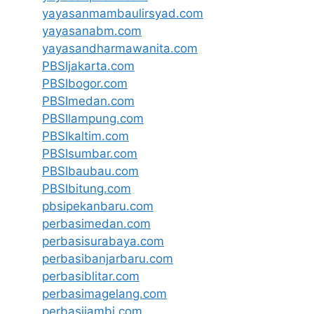
yayasanmambaulirsyad.com
yayasanabm.com
yayasandharmawanita.com
PBSIjakarta.com
PBSIbogor.com
PBSImedan.com
PBSIlampung.com
PBSIkaltim.com
PBSIsumbar.com
PBSIbaubau.com
PBSIbitung.com
pbsipekanbaru.com
perbasimedan.com
perbasisurabaya.com
perbasibanjarbaru.com
perbasiblitar.com
perbasimagelang.com
perbasijambi.com