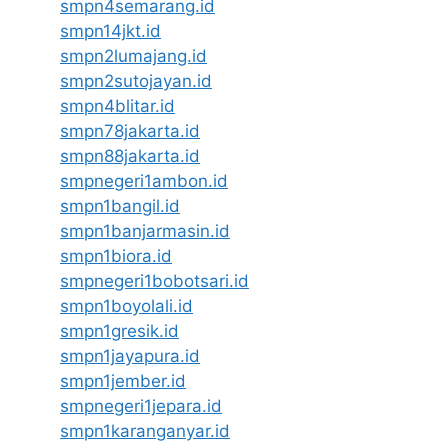
smpn4semarang.id
smpn14jkt.id
smpn2lumajang.id
smpn2sutojayan.id
smpn4blitar.id
smpn78jakarta.id
smpn88jakarta.id
smpnegeri1ambon.id
smpn1bangil.id
smpn1banjarmasin.id
smpn1biora.id
smpnegeri1bobotsari.id
smpn1boyolali.id
smpn1gresik.id
smpn1jayapura.id
smpn1jember.id
smpnegeri1jepara.id
smpn1karanganyar.id