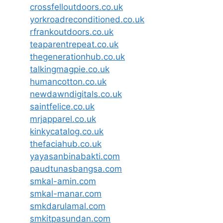
crossfelloutdoors.co.uk
yorkroadreconditioned.co.uk
rfrankoutdoors.co.uk
teaparentrepeat.co.uk
thegenerationhub.co.uk
talkingmagpie.co.uk
humancotton.co.uk
newdawndigitals.co.uk
saintfelice.co.uk
mrjapparel.co.uk
kinkycatalog.co.uk
thefaciahub.co.uk
yayasanbinabakti.com
paudtunasbangsa.com
smkal-amin.com
smkal-manar.com
smkdarulamal.com
smkitpasundan.com