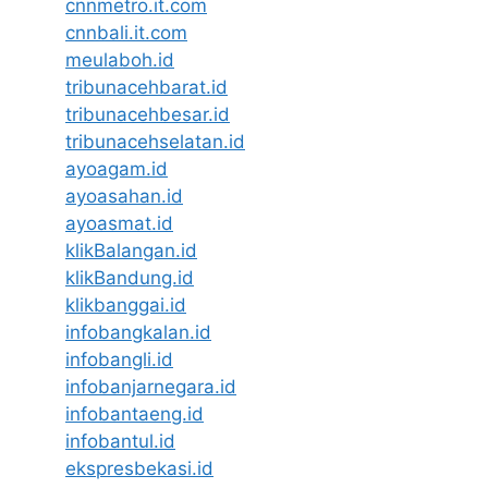
cnnmetro.it.com
cnnbali.it.com
meulaboh.id
tribunacehbarat.id
tribunacehbesar.id
tribunacehselatan.id
ayoagam.id
ayoasahan.id
ayoasmat.id
klikBalangan.id
klikBandung.id
klikbanggai.id
infobangkalan.id
infobangli.id
infobanjarnegara.id
infobantaeng.id
infobantul.id
ekspresbekasi.id