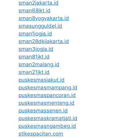
sman2jakarta.id
sman68jkt.id
sman8yogyakarta.id
smasungguldel.id
sman1jogja.id
sman28dkijakarta.id
sman3jogja.id
sman81jkt.id
sman2malang.id
sman21jkt.id
puskesmasjakut.id
puskesmasmampang.id
puskesmaspancoran.id
puskesmasmenteng.id
puskesmassenen.id
puskesmaskramatjati.id
puskesmasngambeg.id
stikespacitan.com