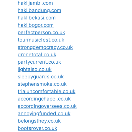
haklijambi.com
haklibandung.com
haklibekasi.com
haklibogor.com
perfectperson.co.uk
tourmusicfest.co.uk
strongdemocracy.co.uk
dronetotal.co.uk
partycurrent.co.uk
lightalso.co.uk
sleepyguards.co.uk
stephensmoke.co.uk
trialuncomfortable.co.uk
accordingchapel.co.uk
accordingoversees.co.uk
annoyingfunded.co.uk
belongsthey.co.uk
bootsrover.co.uk