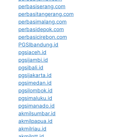
perbasiserang.com
perbasitangerang.com
perbasimalang.com
perbasidepok.com
perbasicirebon.com
PGSIbandung.id
pgsiaceh.id
pgsijambi.id
pgsibali.id
pgsijakarta.id
pgsimedan.id
pgsilombok.id
pgsimaluku.id
pgsimanado.id
akmilsumbar.id
akmilpapua.id
akmilriau.id
akmilntt.id