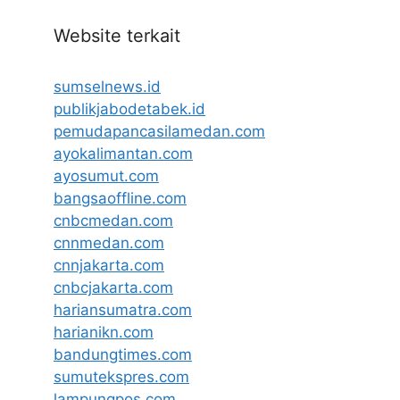
Website terkait
sumselnews.id
publikjabodetabek.id
pemudapancasilamedan.com
ayokalimantan.com
ayosumut.com
bangsaoffline.com
cnbcmedan.com
cnnmedan.com
cnnjakarta.com
cnbcjakarta.com
hariansumatra.com
harianikn.com
bandungtimes.com
sumutekspres.com
lampungpos.com