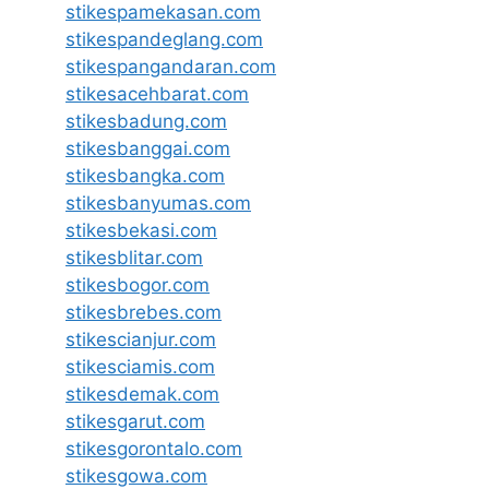
stikespamekasan.com
stikespandeglang.com
stikespangandaran.com
stikesacehbarat.com
stikesbadung.com
stikesbanggai.com
stikesbangka.com
stikesbanyumas.com
stikesbekasi.com
stikesblitar.com
stikesbogor.com
stikesbrebes.com
stikescianjur.com
stikesciamis.com
stikesdemak.com
stikesgarut.com
stikesgorontalo.com
stikesgowa.com