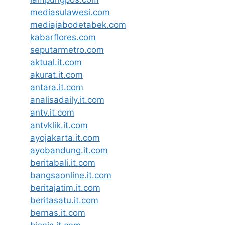
mediasulawesi.com
mediajabodetabek.com
kabarflores.com
seputarmetro.com
aktual.it.com
akurat.it.com
antara.it.com
analisadaily.it.com
antv.it.com
antvklik.it.com
ayojakarta.it.com
ayobandung.it.com
beritabali.it.com
bangsaonline.it.com
beritajatim.it.com
beritasatu.it.com
bernas.it.com