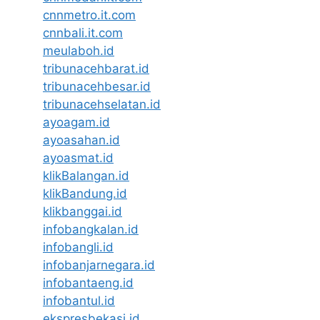
cnnmetro.it.com
cnnbali.it.com
meulaboh.id
tribunacehbarat.id
tribunacehbesar.id
tribunacehselatan.id
ayoagam.id
ayoasahan.id
ayoasmat.id
klikBalangan.id
klikBandung.id
klikbanggai.id
infobangkalan.id
infobangli.id
infobanjarnegara.id
infobantaeng.id
infobantul.id
ekspresbekasi.id