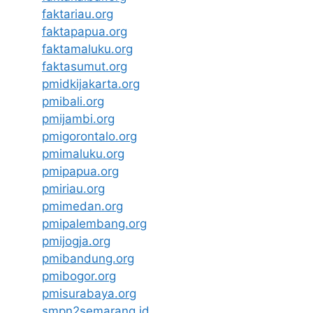
faktariau.org
faktapapua.org
faktamaluku.org
faktasumut.org
pmidkijakarta.org
pmibali.org
pmijambi.org
pmigorontalo.org
pmimaluku.org
pmipapua.org
pmiriau.org
pmimedan.org
pmipalembang.org
pmijogja.org
pmibandung.org
pmibogor.org
pmisurabaya.org
smpn2semarang.id