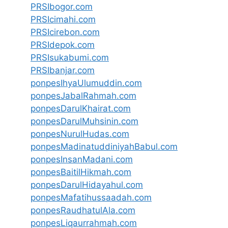
PRSIbogor.com
PRSIcimahi.com
PRSIcirebon.com
PRSIdepok.com
PRSIsukabumi.com
PRSIbanjar.com
ponpesIhyaUlumuddin.com
ponpesJabalRahmah.com
ponpesDarulKhairat.com
ponpesDarulMuhsinin.com
ponpesNurulHudas.com
ponpesMadinatuddiniyahBabul.com
ponpesInsanMadani.com
ponpesBaitilHikmah.com
ponpesDarulHidayahul.com
ponpesMafatihussaadah.com
ponpesRaudhatulAla.com
ponpesLiqaurrahmah.com