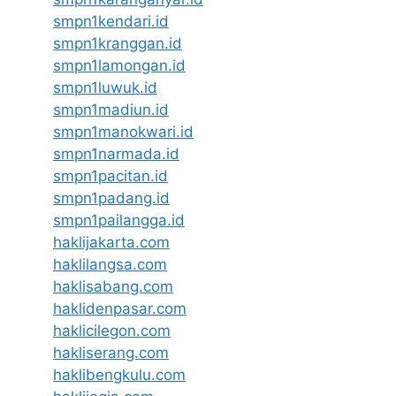
smpn1kendari.id
smpn1kranggan.id
smpn1lamongan.id
smpn1luwuk.id
smpn1madiun.id
smpn1manokwari.id
smpn1narmada.id
smpn1pacitan.id
smpn1padang.id
smpn1pailangga.id
haklijakarta.com
haklilangsa.com
haklisabang.com
haklidenpasar.com
haklicilegon.com
hakliserang.com
haklibengkulu.com