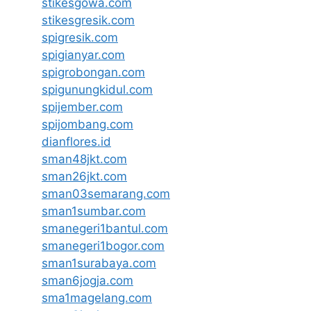
stikesgowa.com
stikesgresik.com
spigresik.com
spigianyar.com
spigrobongan.com
spigunungkidul.com
spijember.com
spijombang.com
dianflores.id
sman48jkt.com
sman26jkt.com
sman03semarang.com
sman1sumbar.com
smanegeri1bantul.com
smanegeri1bogor.com
sman1surabaya.com
sman6jogja.com
sma1magelang.com