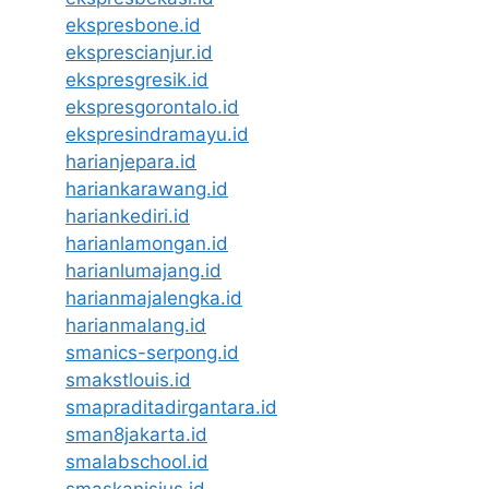
ekspresbone.id
eksprescianjur.id
ekspresgresik.id
ekspresgorontalo.id
ekspresindramayu.id
harianjepara.id
hariankarawang.id
hariankediri.id
harianlamongan.id
harianlumajang.id
harianmajalengka.id
harianmalang.id
smanics-serpong.id
smakstlouis.id
smapraditadirgantara.id
sman8jakarta.id
smalabschool.id