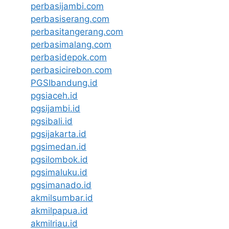
perbasijambi.com
perbasiserang.com
perbasitangerang.com
perbasimalang.com
perbasidepok.com
perbasicirebon.com
PGSIbandung.id
pgsiaceh.id
pgsijambi.id
pgsibali.id
pgsijakarta.id
pgsimedan.id
pgsilombok.id
pgsimaluku.id
pgsimanado.id
akmilsumbar.id
akmilpapua.id
akmilriau.id