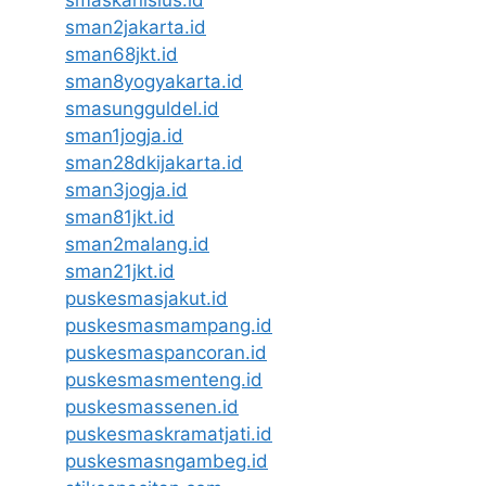
smaskanisius.id
sman2jakarta.id
sman68jkt.id
sman8yogyakarta.id
smasungguldel.id
sman1jogja.id
sman28dkijakarta.id
sman3jogja.id
sman81jkt.id
sman2malang.id
sman21jkt.id
puskesmasjakut.id
puskesmasmampang.id
puskesmaspancoran.id
puskesmasmenteng.id
puskesmassenen.id
puskesmaskramatjati.id
puskesmasngambeg.id