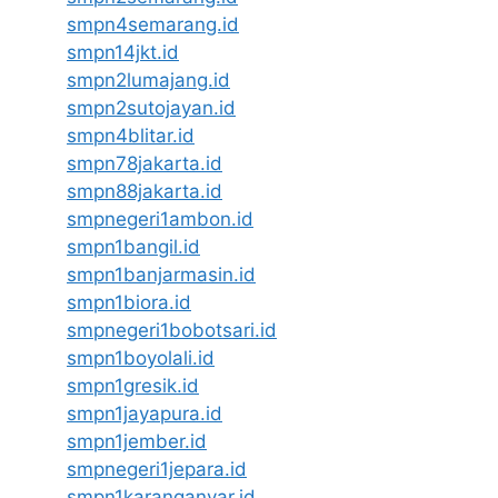
smpn4semarang.id
smpn14jkt.id
smpn2lumajang.id
smpn2sutojayan.id
smpn4blitar.id
smpn78jakarta.id
smpn88jakarta.id
smpnegeri1ambon.id
smpn1bangil.id
smpn1banjarmasin.id
smpn1biora.id
smpnegeri1bobotsari.id
smpn1boyolali.id
smpn1gresik.id
smpn1jayapura.id
smpn1jember.id
smpnegeri1jepara.id
smpn1karanganyar.id