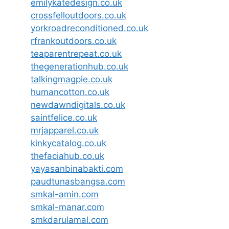
emilykatedesign.co.uk
crossfelloutdoors.co.uk
yorkroadreconditioned.co.uk
rfrankoutdoors.co.uk
teaparentrepeat.co.uk
thegenerationhub.co.uk
talkingmagpie.co.uk
humancotton.co.uk
newdawndigitals.co.uk
saintfelice.co.uk
mrjapparel.co.uk
kinkycatalog.co.uk
thefaciahub.co.uk
yayasanbinabakti.com
paudtunasbangsa.com
smkal-amin.com
smkal-manar.com
smkdarulamal.com