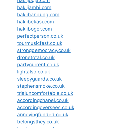
haklijogja.com
haklijambi.com
haklibandung.com
haklibekasi.com
haklibogor.com
perfectperson.co.uk
tourmusicfest.co.uk
strongdemocracy.co.uk
dronetotal.co.uk
partycurrent.co.uk
lightalso.co.uk
sleepyguards.co.uk
stephensmoke.co.uk
trialuncomfortable.co.uk
accordingchapel.co.uk
accordingoversees.co.uk
annoyingfunded.co.uk
belongsthey.co.uk