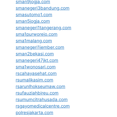
sman9jogja.com
smanegeri3bandung.com
smasutomo1.com
sman5jogja.com
smanegeri1tangerang.com
sma1purworejo.com
sma1malang.com
smanegeri1jember.com
sman2bekasi.com
smanegeri47jkt.com
sma1wonosari.com
rscahayasehat.com
rsumalikasim.com
rsarunlhokseumaw.com
rsufauziahbireu.com
rsumumcitrahusada.com
rsgayomedicalcentre.com
polresjakarta.com