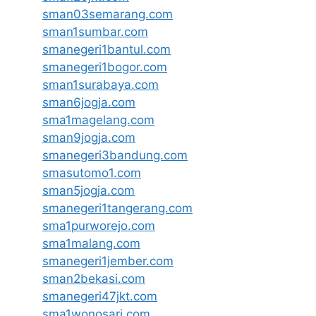
sman03semarang.com
sman1sumbar.com
smanegeri1bantul.com
smanegeri1bogor.com
sman1surabaya.com
sman6jogja.com
sma1magelang.com
sman9jogja.com
smanegeri3bandung.com
smasutomo1.com
sman5jogja.com
smanegeri1tangerang.com
sma1purworejo.com
sma1malang.com
smanegeri1jember.com
sman2bekasi.com
smanegeri47jkt.com
sma1wonosari.com