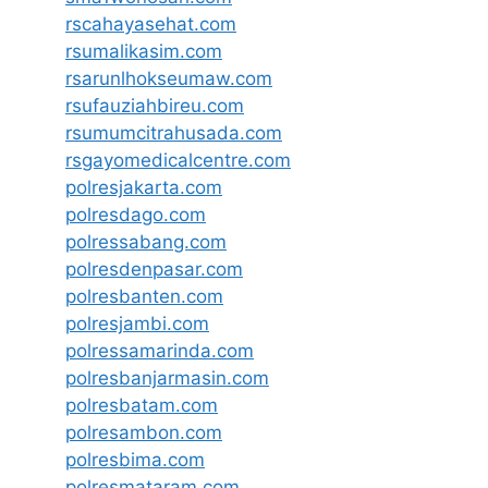
rscahayasehat.com
rsumalikasim.com
rsarunlhokseumaw.com
rsufauziahbireu.com
rsumumcitrahusada.com
rsgayomedicalcentre.com
polresjakarta.com
polresdago.com
polressabang.com
polresdenpasar.com
polresbanten.com
polresjambi.com
polressamarinda.com
polresbanjarmasin.com
polresbatam.com
polresambon.com
polresbima.com
polresmataram.com