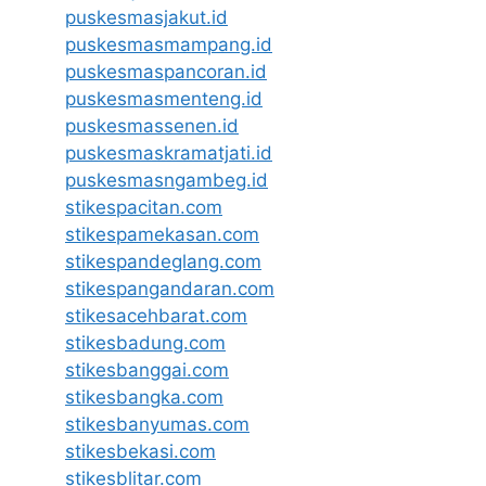
puskesmasjakut.id
puskesmasmampang.id
puskesmaspancoran.id
puskesmasmenteng.id
puskesmassenen.id
puskesmaskramatjati.id
puskesmasngambeg.id
stikespacitan.com
stikespamekasan.com
stikespandeglang.com
stikespangandaran.com
stikesacehbarat.com
stikesbadung.com
stikesbanggai.com
stikesbangka.com
stikesbanyumas.com
stikesbekasi.com
stikesblitar.com