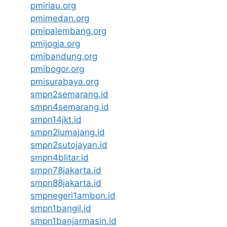
pmiriau.org
pmimedan.org
pmipalembang.org
pmijogja.org
pmibandung.org
pmibogor.org
pmisurabaya.org
smpn2semarang.id
smpn4semarang.id
smpn14jkt.id
smpn2lumajang.id
smpn2sutojayan.id
smpn4blitar.id
smpn78jakarta.id
smpn88jakarta.id
smpnegeri1ambon.id
smpn1bangil.id
smpn1banjarmasin.id