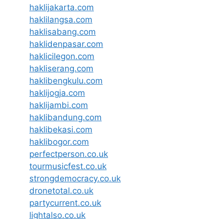
haklijakarta.com
haklilangsa.com
haklisabang.com
haklidenpasar.com
haklicilegon.com
hakliserang.com
haklibengkulu.com
haklijogja.com
haklijambi.com
haklibandung.com
haklibekasi.com
haklibogor.com
perfectperson.co.uk
tourmusicfest.co.uk
strongdemocracy.co.uk
dronetotal.co.uk
partycurrent.co.uk
lightalso.co.uk