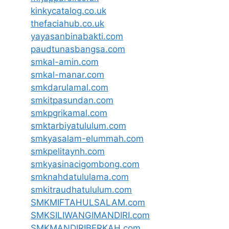
kinkycatalog.co.uk
thefaciahub.co.uk
yayasanbinabakti.com
paudtunasbangsa.com
smkal-amin.com
smkal-manar.com
smkdarulamal.com
smkitpasundan.com
smkpgrikamal.com
smktarbiyatululum.com
smkyasalam-elummah.com
smkpelitaynh.com
smkyasinacigombong.com
smknahdatululama.com
smkitraudhatululum.com
SMKMIFTAHULSALAM.com
SMKSILIWANGIMANDIRI.com
SMKMANDIRIBERKAH.com