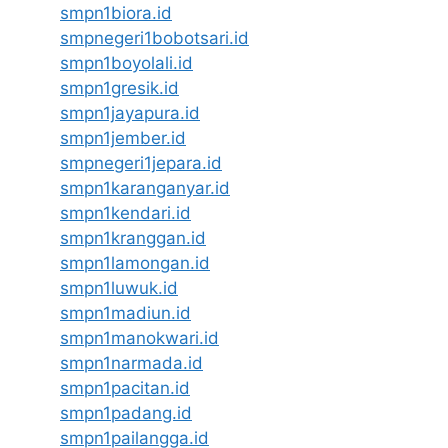
smpn1biora.id
smpnegeri1bobotsari.id
smpn1boyolali.id
smpn1gresik.id
smpn1jayapura.id
smpn1jember.id
smpnegeri1jepara.id
smpn1karanganyar.id
smpn1kendari.id
smpn1kranggan.id
smpn1lamongan.id
smpn1luwuk.id
smpn1madiun.id
smpn1manokwari.id
smpn1narmada.id
smpn1pacitan.id
smpn1padang.id
smpn1pailangga.id