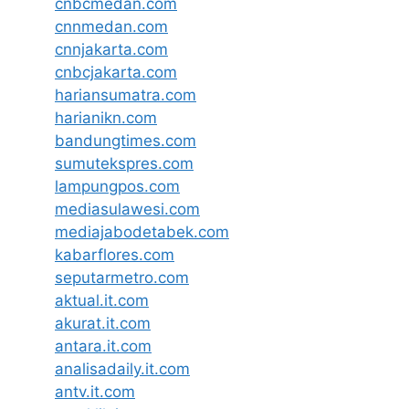
cnbcmedan.com
cnnmedan.com
cnnjakarta.com
cnbcjakarta.com
hariansumatra.com
harianikn.com
bandungtimes.com
sumutekspres.com
lampungpos.com
mediasulawesi.com
mediajabodetabek.com
kabarflores.com
seputarmetro.com
aktual.it.com
akurat.it.com
antara.it.com
analisadaily.it.com
antv.it.com