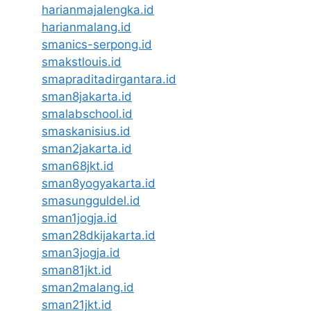
harianmajalengka.id
harianmalang.id
smanics-serpong.id
smakstlouis.id
smapraditadirgantara.id
sman8jakarta.id
smalabschool.id
smaskanisius.id
sman2jakarta.id
sman68jkt.id
sman8yogyakarta.id
smasungguldel.id
sman1jogja.id
sman28dkijakarta.id
sman3jogja.id
sman81jkt.id
sman2malang.id
sman21jkt.id