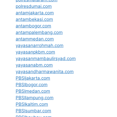
polresdumai.com
antamjakarta.com
antambekasi.com
antambogor.com
antampalembang.com
antammedan.com
yayasanarrohmah.com
yayasanpkbm.com
yayasanmambaulirsyad.com
yayasanabm.com
yayasandharmawanita.com
PBSIjakarta.com
PBSIbogor.com
PBSImedan.com
PBSIlampung.com
PBSIkaltim.com
PBSIsumbar.com