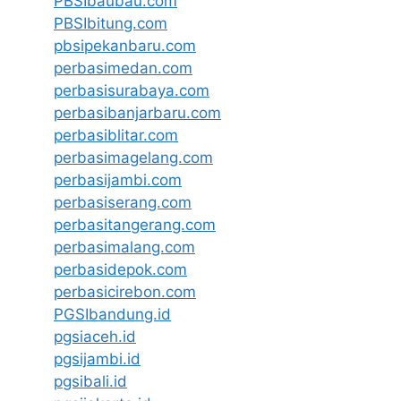
PBSIbaubau.com
PBSIbitung.com
pbsipekanbaru.com
perbasimedan.com
perbasisurabaya.com
perbasibanjarbaru.com
perbasiblitar.com
perbasimagelang.com
perbasijambi.com
perbasiserang.com
perbasitangerang.com
perbasimalang.com
perbasidepok.com
perbasicirebon.com
PGSIbandung.id
pgsiaceh.id
pgsijambi.id
pgsibali.id