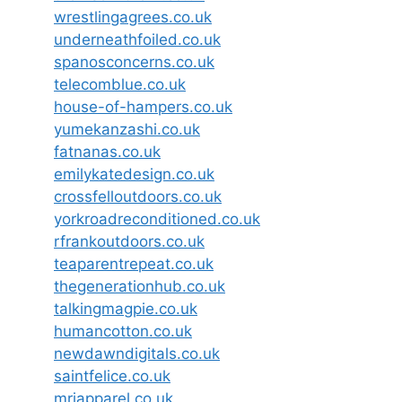
wrestlingagrees.co.uk
underneathfoiled.co.uk
spanosconcerns.co.uk
telecomblue.co.uk
house-of-hampers.co.uk
yumekanzashi.co.uk
fatnanas.co.uk
emilykatedesign.co.uk
crossfelloutdoors.co.uk
yorkroadreconditioned.co.uk
rfrankoutdoors.co.uk
teaparentrepeat.co.uk
thegenerationhub.co.uk
talkingmagpie.co.uk
humancotton.co.uk
newdawndigitals.co.uk
saintfelice.co.uk
mrjapparel.co.uk