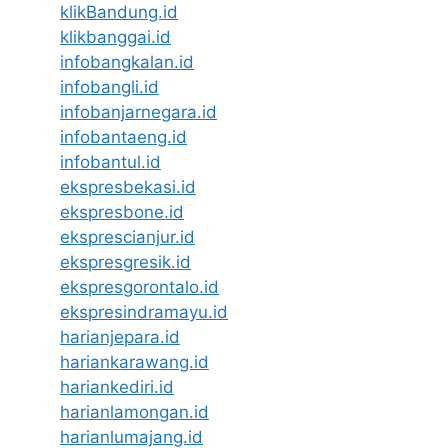
klikBandung.id
klikbanggai.id
infobangkalan.id
infobangli.id
infobanjarnegara.id
infobantaeng.id
infobantul.id
ekspresbekasi.id
ekspresbone.id
eksprescianjur.id
ekspresgresik.id
ekspresgorontalo.id
ekspresindramayu.id
harianjepara.id
hariankarawang.id
hariankediri.id
harianlamongan.id
harianlumajang.id