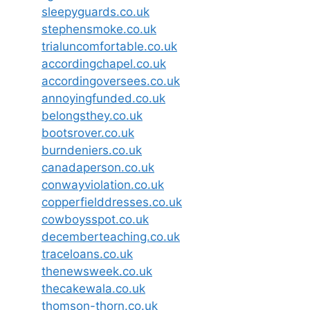
sleepyguards.co.uk
stephensmoke.co.uk
trialuncomfortable.co.uk
accordingchapel.co.uk
accordingoversees.co.uk
annoyingfunded.co.uk
belongsthey.co.uk
bootsrover.co.uk
burndeniers.co.uk
canadaperson.co.uk
conwayviolation.co.uk
copperfielddresses.co.uk
cowboysspot.co.uk
decemberteaching.co.uk
traceloans.co.uk
thenewsweek.co.uk
thecakewala.co.uk
thomson-thorn.co.uk