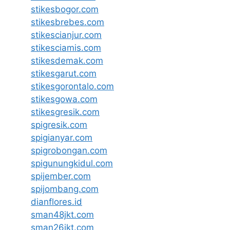
stikesbogor.com
stikesbrebes.com
stikescianjur.com
stikesciamis.com
stikesdemak.com
stikesgarut.com
stikesgorontalo.com
stikesgowa.com
stikesgresik.com
spigresik.com
spigianyar.com
spigrobongan.com
spigunungkidul.com
spijember.com
spijombang.com
dianflores.id
sman48jkt.com
sman26jkt.com