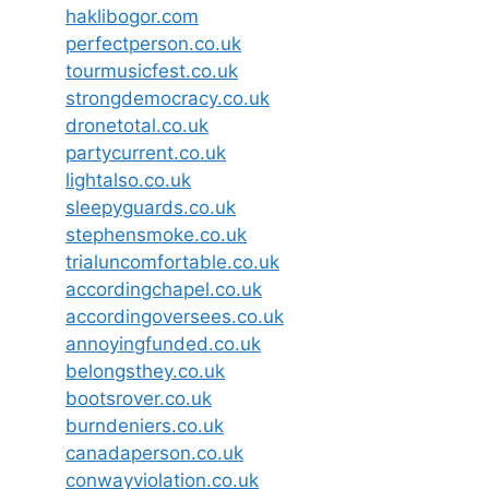
haklibogor.com
perfectperson.co.uk
tourmusicfest.co.uk
strongdemocracy.co.uk
dronetotal.co.uk
partycurrent.co.uk
lightalso.co.uk
sleepyguards.co.uk
stephensmoke.co.uk
trialuncomfortable.co.uk
accordingchapel.co.uk
accordingoversees.co.uk
annoyingfunded.co.uk
belongsthey.co.uk
bootsrover.co.uk
burndeniers.co.uk
canadaperson.co.uk
conwayviolation.co.uk