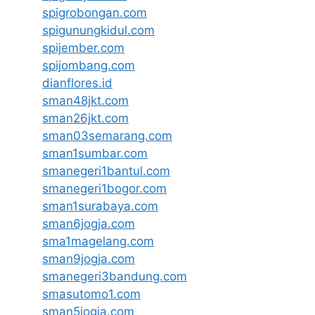
spigrobongan.com
spigunungkidul.com
spijember.com
spijombang.com
dianflores.id
sman48jkt.com
sman26jkt.com
sman03semarang.com
sman1sumbar.com
smanegeri1bantul.com
smanegeri1bogor.com
sman1surabaya.com
sman6jogja.com
sma1magelang.com
sman9jogja.com
smanegeri3bandung.com
smasutomo1.com
sman5jogja.com