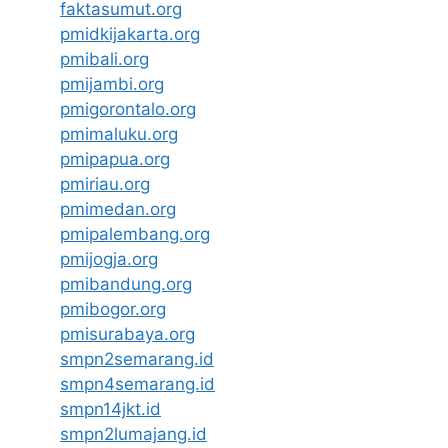
faktasumut.org
pmidkijakarta.org
pmibali.org
pmijambi.org
pmigorontalo.org
pmimaluku.org
pmipapua.org
pmiriau.org
pmimedan.org
pmipalembang.org
pmijogja.org
pmibandung.org
pmibogor.org
pmisurabaya.org
smpn2semarang.id
smpn4semarang.id
smpn14jkt.id
smpn2lumajang.id