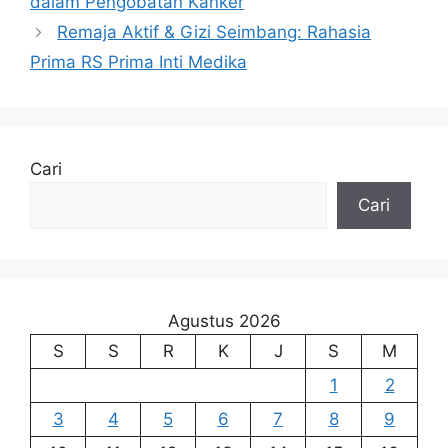
dalam Pengobatan Kanker
Remaja Aktif & Gizi Seimbang: Rahasia
Prima RS Prima Inti Medika
Cari
Cari
Agustus 2026
S
S
R
K
J
S
M
1
2
3
4
5
6
7
8
9