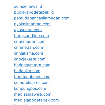
sumselnews.id
publikjabodetabek.id
pemudapancasilamedan.com
ayokalimantan.com
ayosumut.com
bangsaoffline.com
cnbcmedan.com
cnnmedan.com
cnnjakarta.com
cnbcjakarta.com
hariansumatra.com
harianikn.com
bandungtimes.com
sumutekspres.com
lampungpos.com
mediasulawesi.com
mediajabodetabek.com