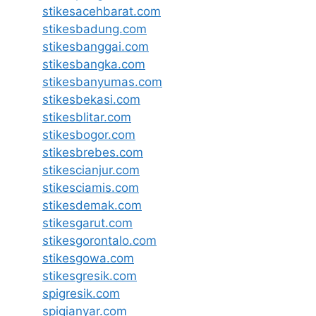
stikesacehbarat.com
stikesbadung.com
stikesbanggai.com
stikesbangka.com
stikesbanyumas.com
stikesbekasi.com
stikesblitar.com
stikesbogor.com
stikesbrebes.com
stikescianjur.com
stikesciamis.com
stikesdemak.com
stikesgarut.com
stikesgorontalo.com
stikesgowa.com
stikesgresik.com
spigresik.com
spigianyar.com