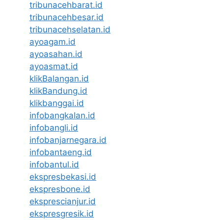
tribunacehbarat.id
tribunacehbesar.id
tribunacehselatan.id
ayoagam.id
ayoasahan.id
ayoasmat.id
klikBalangan.id
klikBandung.id
klikbanggai.id
infobangkalan.id
infobangli.id
infobanjarnegara.id
infobantaeng.id
infobantul.id
ekspresbekasi.id
ekspresbone.id
eksprescianjur.id
ekspresgresik.id