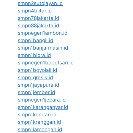
smpn2sutojayan.id
smpn4blitar.id
smpn78jakarta.id
smpn88jakarta.id
smpnegeri1ambon.id
smpn1bangil.id
smpn1banjarmasin.id
smpn1biora.id
smpnegeri1bobotsari.id
smpn1boyolali.id
smpn1gresik.id
smpn1jayapura.id
smpn1jember.id
smpnegeri1jepara.id
smpn1karanganyar.id
smpn1kendari.id
smpn1kranggan.id
smpn1lamongan.id