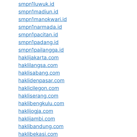
smpn1luwuk.id
smpn1madiun.id
smpn1manokwari.id
smpn1narmada.id
smpn1pacitan.id
smpn1padang.id
smpn1pailangga.id
haklijakarta.com
haklilangsa.com
haklisabang.com
haklidenpasar.com
haklicilegon.com
hakliserang.com
haklibengkulu.com
haklijogja.com
haklijambi.com
haklibandung.com
haklibekasi.com