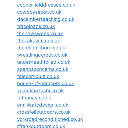
copperfielddresses.co.uk
cowboysspot.co.uk
decemberteaching.co.uk
traceloans.co.uk
thenewsweek.co.uk
thecakewala.co.uk
thomson-thorn.co.uk
wrestlingagrees.co.uk
underneathfoiled.co.uk
spanosconcerns.co.uk
telecomblue.co.uk
house-of-hampers.co.uk
yumekanzashi.co.uk
fatnanas.co.uk
emilykatedesign.co.uk
crossfelloutdoors.co.uk
yorkroadreconditioned.co.uk
rfrankoutdoors.co.uk