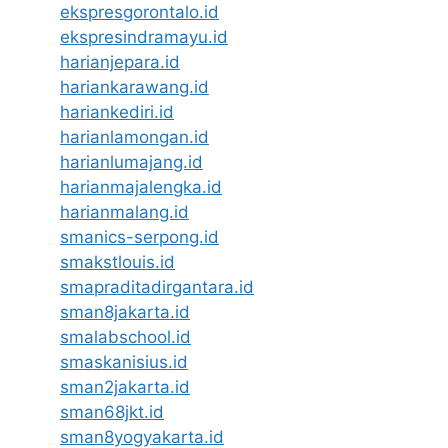
ekspresgorontalo.id
ekspresindramayu.id
harianjepara.id
hariankarawang.id
hariankediri.id
harianlamongan.id
harianlumajang.id
harianmajalengka.id
harianmalang.id
smanics-serpong.id
smakstlouis.id
smapraditadirgantara.id
sman8jakarta.id
smalabschool.id
smaskanisius.id
sman2jakarta.id
sman68jkt.id
sman8yogyakarta.id