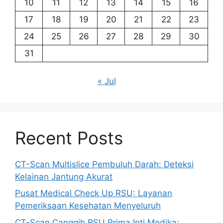
10
11
12
13
14
15
16
17
18
19
20
21
22
23
24
25
26
27
28
29
30
31
« Jul
Recent Posts
CT-Scan Multislice Pembuluh Darah: Deteksi
Kelainan Jantung Akurat
Pusat Medical Check Up RSU: Layanan
Pemeriksaan Kesehatan Menyeluruh
CT-Scan Canggih RSU Prima Inti Medika: