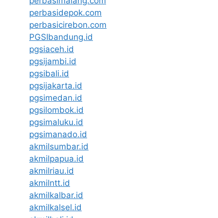
perbasimalang.com
perbasidepok.com
perbasicirebon.com
PGSIbandung.id
pgsiaceh.id
pgsijambi.id
pgsibali.id
pgsijakarta.id
pgsimedan.id
pgsilombok.id
pgsimaluku.id
pgsimanado.id
akmilsumbar.id
akmilpapua.id
akmilriau.id
akmilntt.id
akmilkalbar.id
akmilkalsel.id