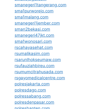
smanegeri1tangerang.com
sma1purworejo.com
sma1malang.com
smanegeri1jember.com
sman2bekasi.com
smanegeri47jkt.com
sma1wonosari.com
rscahayasehat.com
rsumalikasim.com
rsarunlhokseumaw.com
rsufauziahbireu.com
rsumumcitrahusada.com
rsgayomedicalcentre.com
polresjakarta.com
polresdago.com
polressabang.com
polresdenpasar.com
polresbanten.com