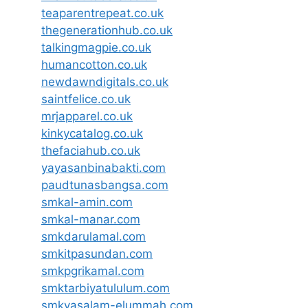
teaparentrepeat.co.uk
thegenerationhub.co.uk
talkingmagpie.co.uk
humancotton.co.uk
newdawndigitals.co.uk
saintfelice.co.uk
mrjapparel.co.uk
kinkycatalog.co.uk
thefaciahub.co.uk
yayasanbinabakti.com
paudtunasbangsa.com
smkal-amin.com
smkal-manar.com
smkdarulamal.com
smkitpasundan.com
smkpgrikamal.com
smktarbiyatululum.com
smkyasalam-elummah.com