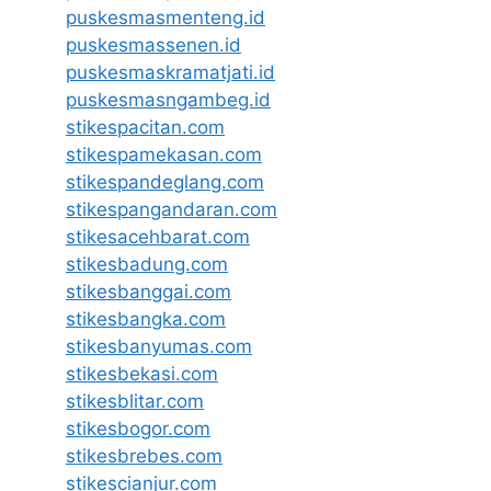
puskesmasmenteng.id
puskesmassenen.id
puskesmaskramatjati.id
puskesmasngambeg.id
stikespacitan.com
stikespamekasan.com
stikespandeglang.com
stikespangandaran.com
stikesacehbarat.com
stikesbadung.com
stikesbanggai.com
stikesbangka.com
stikesbanyumas.com
stikesbekasi.com
stikesblitar.com
stikesbogor.com
stikesbrebes.com
stikescianjur.com