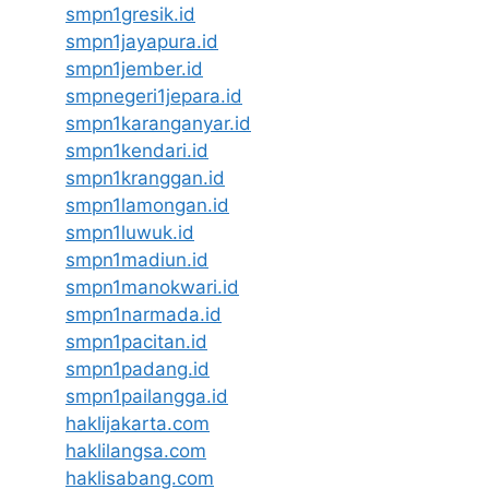
smpn1gresik.id
smpn1jayapura.id
smpn1jember.id
smpnegeri1jepara.id
smpn1karanganyar.id
smpn1kendari.id
smpn1kranggan.id
smpn1lamongan.id
smpn1luwuk.id
smpn1madiun.id
smpn1manokwari.id
smpn1narmada.id
smpn1pacitan.id
smpn1padang.id
smpn1pailangga.id
haklijakarta.com
haklilangsa.com
haklisabang.com