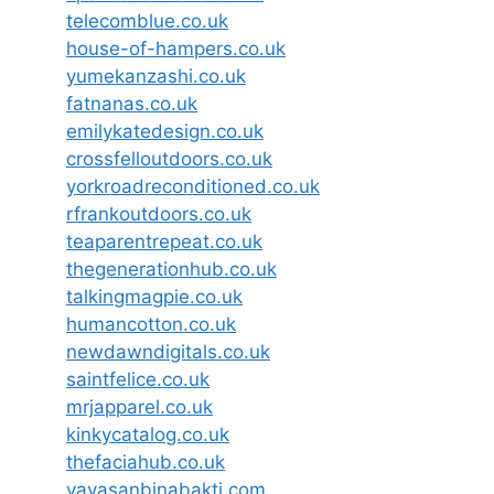
telecomblue.co.uk
house-of-hampers.co.uk
yumekanzashi.co.uk
fatnanas.co.uk
emilykatedesign.co.uk
crossfelloutdoors.co.uk
yorkroadreconditioned.co.uk
rfrankoutdoors.co.uk
teaparentrepeat.co.uk
thegenerationhub.co.uk
talkingmagpie.co.uk
humancotton.co.uk
newdawndigitals.co.uk
saintfelice.co.uk
mrjapparel.co.uk
kinkycatalog.co.uk
thefaciahub.co.uk
yayasanbinabakti.com