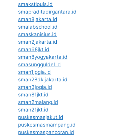
smakstlouis.id
smapraditadirgantara.id
sman8jakarta.id
smalabschool.id
smaskanisius.id
sman2jakarta.id
sman68jkt.id
sman8yogyakarta.id
smasungguldel.id
sman1jogja.id
sman28dkijakarta.id
sman3jogja.id
sman81jkt.id
sman2malang.id
sman21jkt.id
puskesmasjakut.id
puskesmasmampang.id
puskesmaspancoran.id