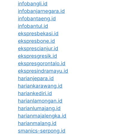
infobangli.id
infobanjarnegara.id
infobantaeng.id
infobantul.id
ekspresbekasi.id
ekspresbone.id
eksprescianjur.id
ekspresgresik.id
ekspresgorontalo.id
ekspresindramayu.id
harianjepara.id
hariankarawang.id
hariankediri.id
harianlamongan.id
harianlumajang.id
harianmajalengka.id
harianmalang.id
smanics-serpong.id