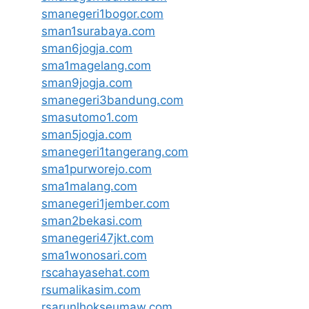
smanegeri1bogor.com
sman1surabaya.com
sman6jogja.com
sma1magelang.com
sman9jogja.com
smanegeri3bandung.com
smasutomo1.com
sman5jogja.com
smanegeri1tangerang.com
sma1purworejo.com
sma1malang.com
smanegeri1jember.com
sman2bekasi.com
smanegeri47jkt.com
sma1wonosari.com
rscahayasehat.com
rsumalikasim.com
rsarunlhokseumaw.com