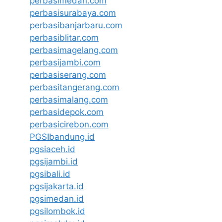
perbasimedan.com
perbasisurabaya.com
perbasibanjarbaru.com
perbasiblitar.com
perbasimagelang.com
perbasijambi.com
perbasiserang.com
perbasitangerang.com
perbasimalang.com
perbasidepok.com
perbasicirebon.com
PGSIbandung.id
pgsiaceh.id
pgsijambi.id
pgsibali.id
pgsijakarta.id
pgsimedan.id
pgsilombok.id