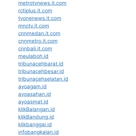
metrotvnews.it.com
rctiplus.it.com
tvonenews.it.com
mnctv.it.com
cnnmedan.it.com
cnnmetro.it.com
cnnbali.it.com
meulaboh.id
tribunacehbarat.id
tribunacehbesar.id
tribunacehselatan.id
ayoagam.id
ayoasahan.id
ayoasmat.id
klikBalangan.id
klikBandung.id
klikbanggai.id
infobangkalan.id