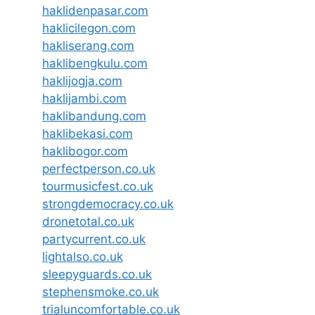
haklidenpasar.com
haklicilegon.com
hakliserang.com
haklibengkulu.com
haklijogja.com
haklijambi.com
haklibandung.com
haklibekasi.com
haklibogor.com
perfectperson.co.uk
tourmusicfest.co.uk
strongdemocracy.co.uk
dronetotal.co.uk
partycurrent.co.uk
lightalso.co.uk
sleepyguards.co.uk
stephensmoke.co.uk
trialuncomfortable.co.uk