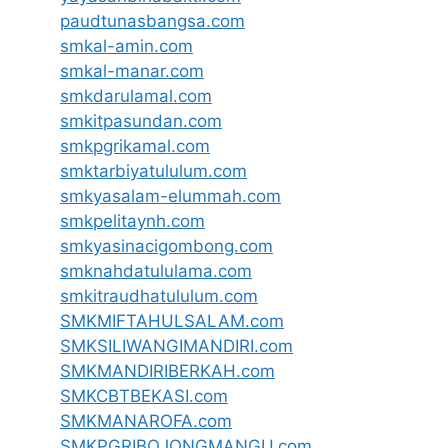
paudtunasbangsa.com
smkal-amin.com
smkal-manar.com
smkdarulamal.com
smkitpasundan.com
smkpgrikamal.com
smktarbiyatululum.com
smkyasalam-elummah.com
smkpelitaynh.com
smkyasinacigombong.com
smknahdatululama.com
smkitraudhatululum.com
SMKMIFTAHULSALAM.com
SMKSILIWANGIMANDIRI.com
SMKMANDIRIBERKAH.com
SMKCBTBEKASI.com
SMKMANAROFA.com
SMKPGRIBOJONGMANGU.com