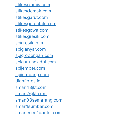
stikesciamis.com
stikesdemak.com
stikesgarut.com
stikesgorontalo.com
stikesgowa.com
stikesgresik.com
spigresik.com
spigianyar.com
spigrobongan.com
spigunungkidul.com
spijember.com
spijombang.com
dianflores.id
sman48jkt.com
sman26jkt.com
sman03semarang.com
sman1sumbar.com
smanegeri1bantul.com