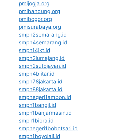
pmijogja.org
pmibandung.org
pmibogor.org
pmisurabaya.org
smpn2semarang.id
smpn4semarang.id
smpn14jkt.id
smpn2lumajang.id
smpn2sutojayan.id
smpn4blitar.id
smpn78jakarta.id
smpn88jakarta.id
smpnegeri1ambon.id
smpn1bangil.id
smpn1banjarmasin.id
smpn1biora.id
smpnegeri1bobotsari.id
smpn1boyolali.id