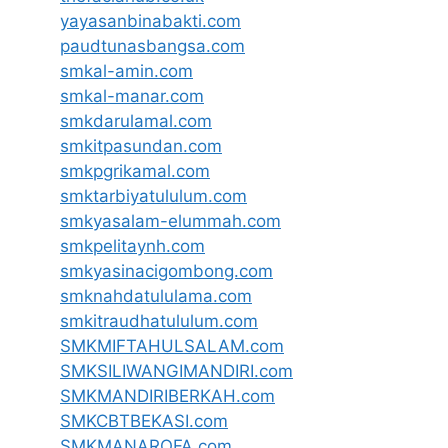
yayasanbinabakti.com
paudtunasbangsa.com
smkal-amin.com
smkal-manar.com
smkdarulamal.com
smkitpasundan.com
smkpgrikamal.com
smktarbiyatululum.com
smkyasalam-elummah.com
smkpelitaynh.com
smkyasinacigombong.com
smknahdatululama.com
smkitraudhatululum.com
SMKMIFTAHULSALAM.com
SMKSILIWANGIMANDIRI.com
SMKMANDIRIBERKAH.com
SMKCBTBEKASI.com
SMKMANAROFA.com