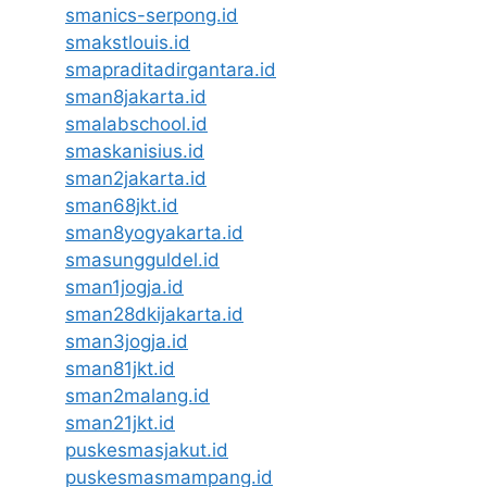
smanics-serpong.id
smakstlouis.id
smapraditadirgantara.id
sman8jakarta.id
smalabschool.id
smaskanisius.id
sman2jakarta.id
sman68jkt.id
sman8yogyakarta.id
smasungguldel.id
sman1jogja.id
sman28dkijakarta.id
sman3jogja.id
sman81jkt.id
sman2malang.id
sman21jkt.id
puskesmasjakut.id
puskesmasmampang.id