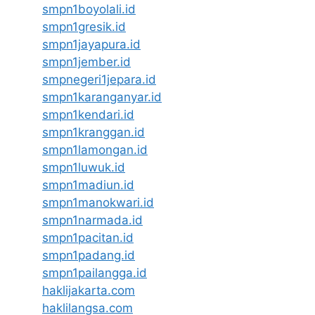
smpn1boyolali.id
smpn1gresik.id
smpn1jayapura.id
smpn1jember.id
smpnegeri1jepara.id
smpn1karanganyar.id
smpn1kendari.id
smpn1kranggan.id
smpn1lamongan.id
smpn1luwuk.id
smpn1madiun.id
smpn1manokwari.id
smpn1narmada.id
smpn1pacitan.id
smpn1padang.id
smpn1pailangga.id
haklijakarta.com
haklilangsa.com