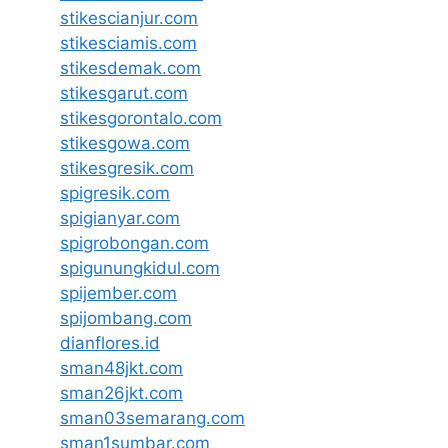
stikescianjur.com
stikesciamis.com
stikesdemak.com
stikesgarut.com
stikesgorontalo.com
stikesgowa.com
stikesgresik.com
spigresik.com
spigianyar.com
spigrobongan.com
spigunungkidul.com
spijember.com
spijombang.com
dianflores.id
sman48jkt.com
sman26jkt.com
sman03semarang.com
sman1sumbar.com