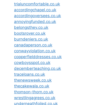
trialuncomfortable.co.uk
accordingchapel.co.uk
accordingoversees.co.uk
annoyingfunded.co.uk
belongsthey.co.uk
bootsrover.co.uk
burndeniers.co.uk
canadaperson.co.uk
conwayviolation.co.uk
copperfielddresses.co.uk
cowboysspot.co.uk
decemberteaching.co.uk
traceloans.co.uk
thenewsweek.co.uk
thecakewala.co.uk
thomson-thorn.co.uk
wrestlingagrees.co.uk
underneathfoiled.co.uk