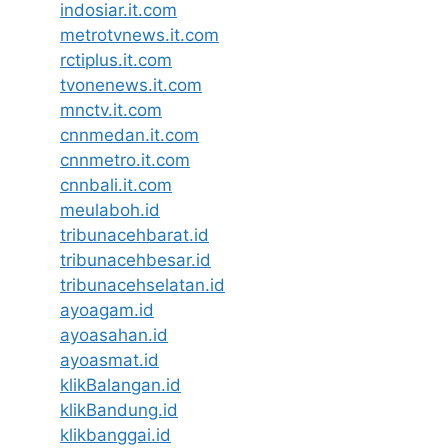
indosiar.it.com
metrotvnews.it.com
rctiplus.it.com
tvonenews.it.com
mnctv.it.com
cnnmedan.it.com
cnnmetro.it.com
cnnbali.it.com
meulaboh.id
tribunacehbarat.id
tribunacehbesar.id
tribunacehselatan.id
ayoagam.id
ayoasahan.id
ayoasmat.id
klikBalangan.id
klikBandung.id
klikbanggai.id