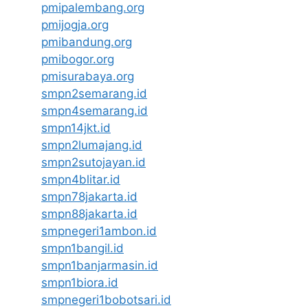
pmipalembang.org
pmijogja.org
pmibandung.org
pmibogor.org
pmisurabaya.org
smpn2semarang.id
smpn4semarang.id
smpn14jkt.id
smpn2lumajang.id
smpn2sutojayan.id
smpn4blitar.id
smpn78jakarta.id
smpn88jakarta.id
smpnegeri1ambon.id
smpn1bangil.id
smpn1banjarmasin.id
smpn1biora.id
smpnegeri1bobotsari.id