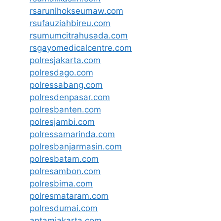
rsarunlhokseumaw.com
rsufauziahbireu.com
rsumumcitrahusada.com
rsgayomedicalcentre.com
polresjakarta.com
polresdago.com
polressabang.com
polresdenpasar.com
polresbanten.com
polresjambi.com
polressamarinda.com
polresbanjarmasin.com
polresbatam.com
polresambon.com
polresbima.com
polresmataram.com
polresdumai.com
antamjakarta.com