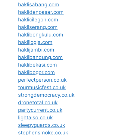
haklisabang.com
haklidenpasar.com
haklicilegon.com
hakliserang.com
haklibengkulu.com
haklijogja.com
haklijambi.com
haklibandung.com
haklibekasi.com
haklibogor.com
perfectperson.co.uk
tourmusicfest.co.uk
strongdemocracy.co.uk
dronetotal.co.uk
partycurrent.co.uk
lightalso.co.uk
sleepyguards.co.uk
stephensmoke.co.uk