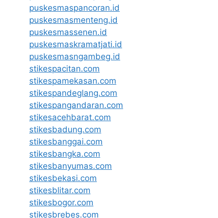
puskesmaspancoran.id
puskesmasmenteng.id
puskesmassenen.id
puskesmaskramatjati.id
puskesmasngambeg.id
stikespacitan.com
stikespamekasan.com
stikespandeglang.com
stikespangandaran.com
stikesacehbarat.com
stikesbadung.com
stikesbanggai.com
stikesbangka.com
stikesbanyumas.com
stikesbekasi.com
stikesblitar.com
stikesbogor.com
stikesbrebes.com