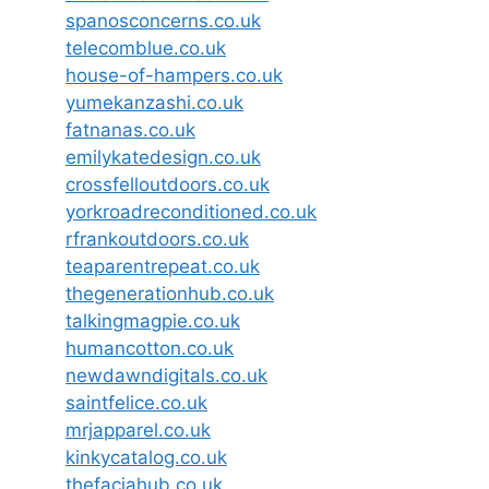
spanosconcerns.co.uk
telecomblue.co.uk
house-of-hampers.co.uk
yumekanzashi.co.uk
fatnanas.co.uk
emilykatedesign.co.uk
crossfelloutdoors.co.uk
yorkroadreconditioned.co.uk
rfrankoutdoors.co.uk
teaparentrepeat.co.uk
thegenerationhub.co.uk
talkingmagpie.co.uk
humancotton.co.uk
newdawndigitals.co.uk
saintfelice.co.uk
mrjapparel.co.uk
kinkycatalog.co.uk
thefaciahub.co.uk