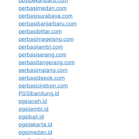
pbsipekanbaru.com
perbasimedan.com
perbasisurabaya.com
perbasibanjarbaru.com
perbasiblitar.com
perbasimagelang.com
perbasijambi.com
perbasiserang.com
perbasitangerang.com
perbasimalang.com
perbasidepok.com
perbasicirebon.com
PGSIbandung.id
pgsiaceh.id
pgsijambi.id
pgsibali.id
pgsijakarta.id
pgsimedan.id