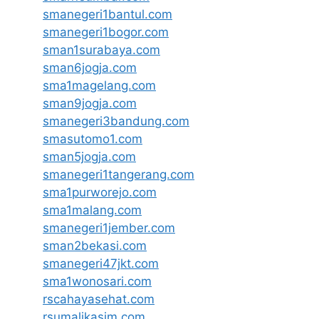
smanegeri1bantul.com
smanegeri1bogor.com
sman1surabaya.com
sman6jogja.com
sma1magelang.com
sman9jogja.com
smanegeri3bandung.com
smasutomo1.com
sman5jogja.com
smanegeri1tangerang.com
sma1purworejo.com
sma1malang.com
smanegeri1jember.com
sman2bekasi.com
smanegeri47jkt.com
sma1wonosari.com
rscahayasehat.com
rsumalikasim.com