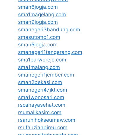
sman6jogja.com
sma1magelang.com
sman9jogja.com
smanegeri3bandung.com
smasutomo1.com
sman5jogja.com
smanegeri1tangerang.com
sma1purworejo.com
sma1malang.com
smanegeri1jember.com
sman2bekasi.com
smanegeri47jkt.com
sma1wonosari.com
rscahayasehat.com
rsumalikasim.com
rsarunlhokseumaw.com
rsufauziahbireu.com
rsumumcitrahusada.com