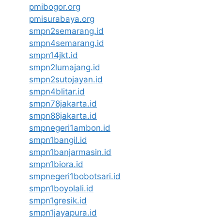
pmibogor.org
pmisurabaya.org
smpn2semarang.id
smpn4semarang.id
smpn14jkt.id
smpn2lumajang.id
smpn2sutojayan.id
smpn4blitar.id
smpn78jakarta.id
smpn88jakarta.id
smpnegeri1ambon.id
smpn1bangil.id
smpn1banjarmasin.id
smpn1biora.id
smpnegeri1bobotsari.id
smpn1boyolali.id
smpn1gresik.id
smpn1jayapura.id