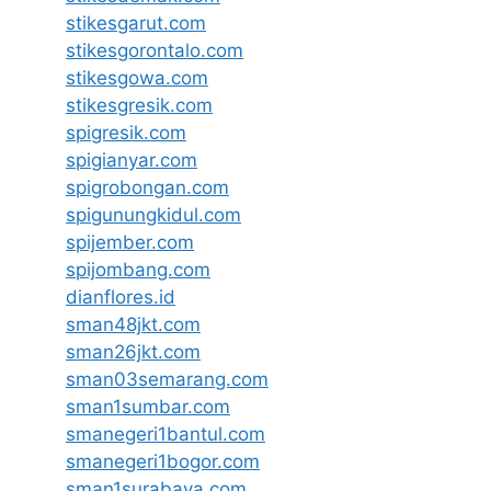
stikesgarut.com
stikesgorontalo.com
stikesgowa.com
stikesgresik.com
spigresik.com
spigianyar.com
spigrobongan.com
spigunungkidul.com
spijember.com
spijombang.com
dianflores.id
sman48jkt.com
sman26jkt.com
sman03semarang.com
sman1sumbar.com
smanegeri1bantul.com
smanegeri1bogor.com
sman1surabaya.com