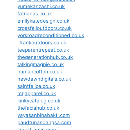
yumekanzashi.co.uk
fatnanas.co.uk
emilykatedesign.co.uk
crossfelloutdoors.co.uk
yorkroadreconditioned.co.uk
rfrankoutdoors.co.uk
teaparentrepeat.co.uk
thegenerationhub.co.uk
talkingmagpie.co.uk
humancotton.co.uk
newdawndigitals.co.uk
saintfelice.co.uk
mrjapparel.co.uk
kinkycatalog.co.uk
thefaciahub.co.uk
yayasanbinabakti.com
paudtunasbangsa.com
smkal-amin.com