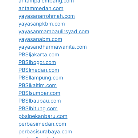
antampalembang.com
antammedan.com
yayasanarrohmah.com
yayasanpkbm.com
yayasanmambaulirsyad.com
yayasanabm.com
yayasandharmawanita.com
PBSIjakarta.com
PBSIbogor.com
PBSImedan.com
PBSIlampung.com
PBSIkaltim.com
PBSIsumbar.com
PBSIbaubau.com
PBSIbitung.com
pbsipekanbaru.com
perbasimedan.com
perbasisurabaya.com