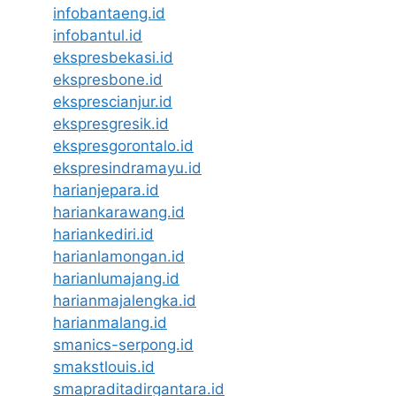
infobantaeng.id
infobantul.id
ekspresbekasi.id
ekspresbone.id
eksprescianjur.id
ekspresgresik.id
ekspresgorontalo.id
ekspresindramayu.id
harianjepara.id
hariankarawang.id
hariankediri.id
harianlamongan.id
harianlumajang.id
harianmajalengka.id
harianmalang.id
smanics-serpong.id
smakstlouis.id
smapraditadirgantara.id