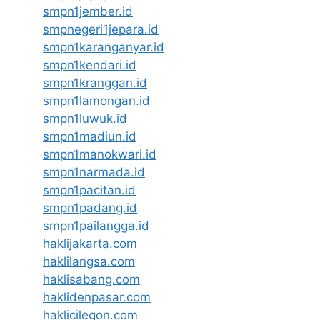
smpn1jember.id
smpnegeri1jepara.id
smpn1karanganyar.id
smpn1kendari.id
smpn1kranggan.id
smpn1lamongan.id
smpn1luwuk.id
smpn1madiun.id
smpn1manokwari.id
smpn1narmada.id
smpn1pacitan.id
smpn1padang.id
smpn1pailangga.id
haklijakarta.com
haklilangsa.com
haklisabang.com
haklidenpasar.com
haklicilegon.com