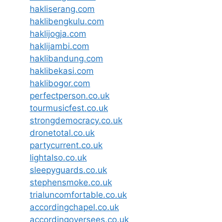
hakliserang.com
haklibengkulu.com
haklijogja.com
haklijambi.com
haklibandung.com
haklibekasi.com
haklibogor.com
perfectperson.co.uk
tourmusicfest.co.uk
strongdemocracy.co.uk
dronetotal.co.uk
partycurrent.co.uk
lightalso.co.uk
sleepyguards.co.uk
stephensmoke.co.uk
trialuncomfortable.co.uk
accordingchapel.co.uk
accordingoversees.co.uk