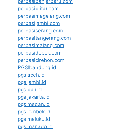
perbasibanjarbaru.com
perbasiblitar.com
perbasimagelang.com
perbasijambi.com
perbasiserang.com
perbasitangerang.com
perbasimalang.com
perbasidepok.com
perbasicirebon.com
PGSIbandung.id
pgsiaceh.id
pgsijambi.id
pgsibali.id
pgsijakarta.id
pgsimedan.id
pgsilombok.id
pgsimaluku.id
pgsimanado.id