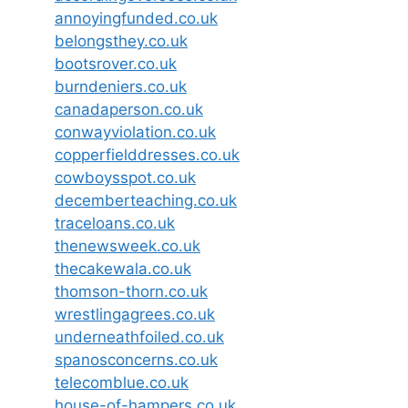
annoyingfunded.co.uk
belongsthey.co.uk
bootsrover.co.uk
burndeniers.co.uk
canadaperson.co.uk
conwayviolation.co.uk
copperfielddresses.co.uk
cowboysspot.co.uk
decemberteaching.co.uk
traceloans.co.uk
thenewsweek.co.uk
thecakewala.co.uk
thomson-thorn.co.uk
wrestlingagrees.co.uk
underneathfoiled.co.uk
spanosconcerns.co.uk
telecomblue.co.uk
house-of-hampers.co.uk