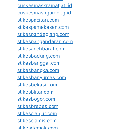
puskesmaskramatjati.id
puskesmasngambeg.id
stikespacitan.com
stikespamekasan.com
stikespandeglang.com
stikespangandaran.com
stikesacehbarat.com
stikesbadung.com
stikesbanggai.com
stikesbangka.com
stikesbanyumas.com
stikesbekasi.com
stikesblitar.com
stikesbogor.com
stikesbrebes.com
stikescianjur.com
stikesciamis.com
stikesdemak.com