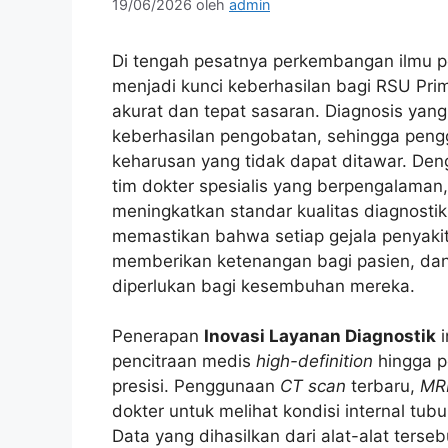
19/06/2026
oleh
admin
Di tengah pesatnya perkembangan ilmu 
menjadi kunci keberhasilan bagi RSU Pri
akurat dan tepat sasaran. Diagnosis yang
keberhasilan pengobatan, sehingga peng
keharusan yang tidak dapat ditawar. Deng
tim dokter spesialis yang berpengalaman
meningkatkan standar kualitas diagnostik 
memastikan bahwa setiap gejala penyakit 
memberikan ketenangan bagi pasien, da
diperlukan bagi kesembuhan mereka.
Penerapan
Inovasi Layanan Diagnostik
i
pencitraan medis
high-definition
hingga p
presisi. Penggunaan
CT scan
terbaru,
MR
dokter untuk melihat kondisi internal tub
Data yang dihasilkan dari alat-alat ters