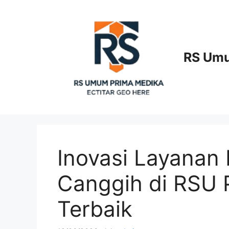
Langsung
ke
isi
RS Umu
Inovasi Layanan 
Canggih di RSU P
Terbaik