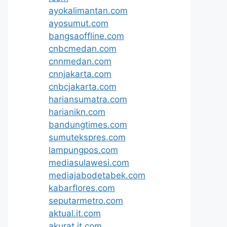
ayokalimantan.com
ayosumut.com
bangsaoffline.com
cnbcmedan.com
cnnmedan.com
cnnjakarta.com
cnbcjakarta.com
hariansumatra.com
harianikn.com
bandungtimes.com
sumutekspres.com
lampungpos.com
mediasulawesi.com
mediajabodetabek.com
kabarflores.com
seputarmetro.com
aktual.it.com
akurat.it.com