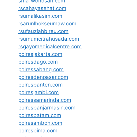
sma1wonosari.com
rscahayasehat.com
rsumalikasim.com
rsarunlhokseumaw.com
rsufauziahbireu.com
rsumumcitrahusada.com
rsgayomedicalcentre.com
polresjakarta.com
polresdago.com
polressabang.com
polresdenpasar.com
polresbanten.com
polresjambi.com
polressamarinda.com
polresbanjarmasin.com
polresbatam.com
polresambon.com
polresbima.com