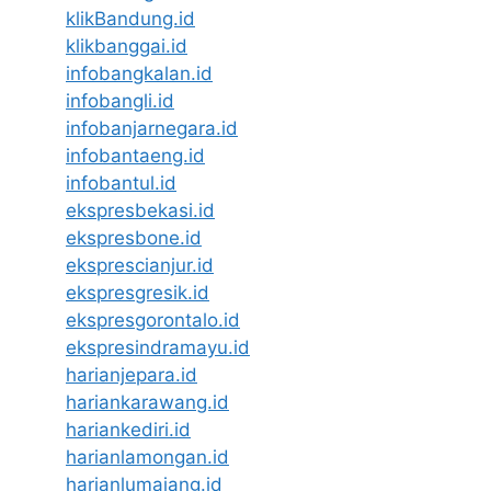
klikBandung.id
klikbanggai.id
infobangkalan.id
infobangli.id
infobanjarnegara.id
infobantaeng.id
infobantul.id
ekspresbekasi.id
ekspresbone.id
eksprescianjur.id
ekspresgresik.id
ekspresgorontalo.id
ekspresindramayu.id
harianjepara.id
hariankarawang.id
hariankediri.id
harianlamongan.id
harianlumajang.id