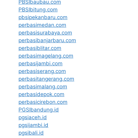
PBSIbaubau.com
PBSIbitung.com
pbsipekanbaru.com
perbasimedan.com
perbasisurabaya.com
perbasibanjarbaru.com
perbasiblitar.com
perbasimagelang.com
perbasijambi.com
perbasiserang.com
perbasitangerang.com
perbasimalang.com
perbasidepok.com
perbasicirebon.com
PGSIbandung.id
pgsiaceh.id
pgsijambi.id
pgsibali.id