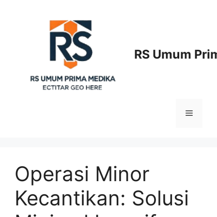
Langsung
ke
isi
RS Umum Prim
Menu
Operasi Minor
Kecantikan: Solusi