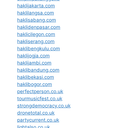
haklijakarta.com
haklilangsa.com
haklisabang.com
haklidenpasar.com
haklicilegon.com
hakliserang.com
haklibengkulu.com
haklijogja.com
haklijambi.com
haklibandung.com
haklibekasi.com
haklibogor.com
perfectperson.co.uk
tourmusicfest.co.uk
strongdemocracy.co.uk
dronetotal.co.uk
partycurrent.co.uk
lightalso.co.uk