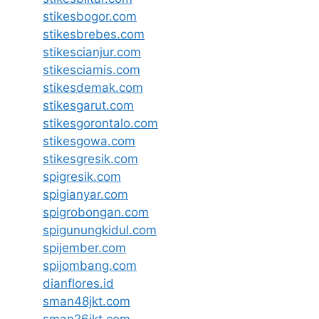
stikesbogor.com
stikesbrebes.com
stikescianjur.com
stikesciamis.com
stikesdemak.com
stikesgarut.com
stikesgorontalo.com
stikesgowa.com
stikesgresik.com
spigresik.com
spigianyar.com
spigrobongan.com
spigunungkidul.com
spijember.com
spijombang.com
dianflores.id
sman48jkt.com
sman26jkt.com