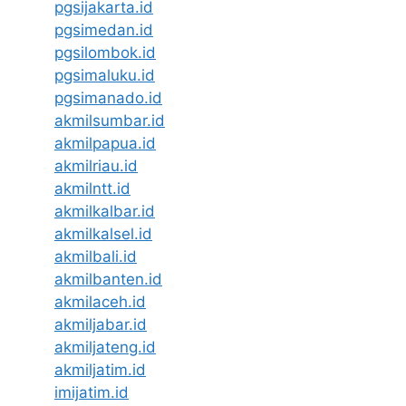
pgsijakarta.id
pgsimedan.id
pgsilombok.id
pgsimaluku.id
pgsimanado.id
akmilsumbar.id
akmilpapua.id
akmilriau.id
akmilntt.id
akmilkalbar.id
akmilkalsel.id
akmilbali.id
akmilbanten.id
akmilaceh.id
akmiljabar.id
akmiljateng.id
akmiljatim.id
imijatim.id