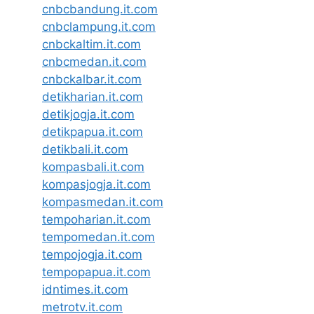
cnbcbandung.it.com
cnbclampung.it.com
cnbckaltim.it.com
cnbcmedan.it.com
cnbckalbar.it.com
detikharian.it.com
detikjogja.it.com
detikpapua.it.com
detikbali.it.com
kompasbali.it.com
kompasjogja.it.com
kompasmedan.it.com
tempoharian.it.com
tempomedan.it.com
tempojogja.it.com
tempopapua.it.com
idntimes.it.com
metrotv.it.com