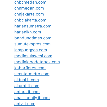
cnbcmedan.com
cnnmedan.com
cnnjakarta.com
cnbcjakarta.com
hariansumatra.com
harianikn.com
bandungtimes.com
sumutekspres.com
lampungpos.com
mediasulawesi.com
mediajabodetabek.com
kabarflores.com
seputarmetro.com
aktual.it.com
akurat.it.com
antara.it.com
analisadaily.it.com
antv.it.com