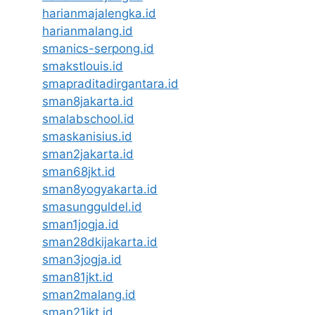
harianmajalengka.id
harianmalang.id
smanics-serpong.id
smakstlouis.id
smapraditadirgantara.id
sman8jakarta.id
smalabschool.id
smaskanisius.id
sman2jakarta.id
sman68jkt.id
sman8yogyakarta.id
smasungguldel.id
sman1jogja.id
sman28dkijakarta.id
sman3jogja.id
sman81jkt.id
sman2malang.id
sman21jkt.id