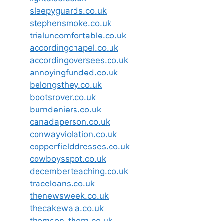
sleepyguards.co.uk
stephensmoke.co.uk
trialuncomfortable.co.uk
accordingchapel.co.uk
accordingoversees.co.uk
annoyingfunded.co.uk
belongsthey.co.uk
bootsrover.co.uk
burndeniers.co.uk
canadaperson.co.uk
conwayviolation.co.uk
copperfielddresses.co.uk
cowboysspot.co.uk
decemberteaching.co.uk
traceloans.co.uk
thenewsweek.co.uk
thecakewala.co.uk
thomson-thorn.co.uk