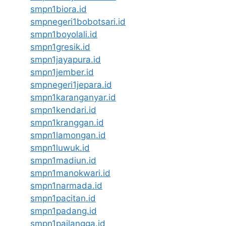
smpn1biora.id
smpnegeri1bobotsari.id
smpn1boyolali.id
smpn1gresik.id
smpn1jayapura.id
smpn1jember.id
smpnegeri1jepara.id
smpn1karanganyar.id
smpn1kendari.id
smpn1kranggan.id
smpn1lamongan.id
smpn1luwuk.id
smpn1madiun.id
smpn1manokwari.id
smpn1narmada.id
smpn1pacitan.id
smpn1padang.id
smpn1pailangga.id