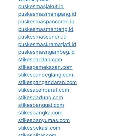
puskesmasjakut.id
puskesmasmampang.id
puskesmaspancoran.id
puskesmasmenteng.id
puskesmassenen.id
puskesmaskramatjati.id
puskesmasngambeg.id
stikespacitan.com
stikespamekasan.com
stikespandeglang.com
stikespangandaran.com
stikesacehbarat.com
stikesbadung.com
stikesbanggai.com
stikesbangka.com
stikesbanyumas.com
stikesbekasi.com
stikesblitar.com