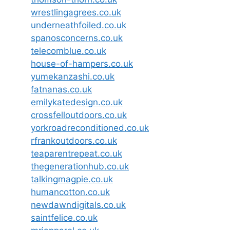
wrestlingagrees.co.uk
underneathfoiled.co.uk
spanosconcerns.co.uk
telecomblue.co.uk
house-of-hampers.co.uk
yumekanzashi.co.uk
fatnanas.co.uk
emilykatedesign.co.uk
crossfelloutdoors.co.uk
yorkroadreconditioned.co.uk
rfrankoutdoors.co.uk
teaparentrepeat.co.uk
thegenerationhub.co.uk
talkingmagpie.co.uk
humancotton.co.uk
newdawndigitals.co.uk
saintfelice.co.uk