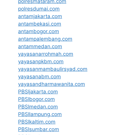
polresmataram.com
polresdumai.com
antamjakarta.com
antambekasi.com
antambogor.com
antampalembang.com
antammedan.com
yayasanarrohmah.com
yayasanpkbm.com
yayasanmambaulirsyad.com
yayasanabm.com
yayasandharmawanita.com
PBSIjakarta.com
PBSIbogor.com
PBSImedan.com
PBSIlampung.com
PBSIkaltim.com
PBSIsumbar.com