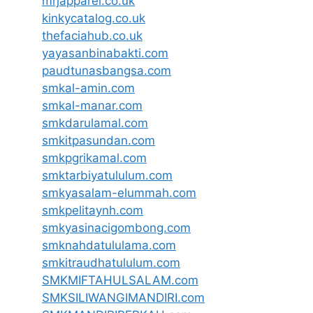
mrjapparel.co.uk
kinkycatalog.co.uk
thefaciahub.co.uk
yayasanbinabakti.com
paudtunasbangsa.com
smkal-amin.com
smkal-manar.com
smkdarulamal.com
smkitpasundan.com
smkpgrikamal.com
smktarbiyatululum.com
smkyasalam-elummah.com
smkpelitaynh.com
smkyasinacigombong.com
smknahdatululama.com
smkitraudhatululum.com
SMKMIFTAHULSALAM.com
SMKSILIWANGIMANDIRI.com