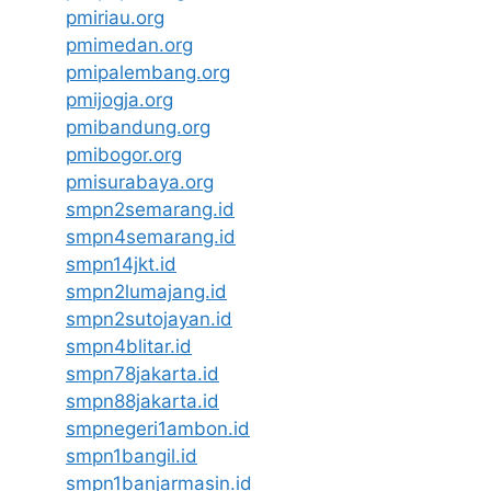
pmiriau.org
pmimedan.org
pmipalembang.org
pmijogja.org
pmibandung.org
pmibogor.org
pmisurabaya.org
smpn2semarang.id
smpn4semarang.id
smpn14jkt.id
smpn2lumajang.id
smpn2sutojayan.id
smpn4blitar.id
smpn78jakarta.id
smpn88jakarta.id
smpnegeri1ambon.id
smpn1bangil.id
smpn1banjarmasin.id