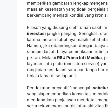
memberikan gambaran lengkap mengenai k
masalah kesehatan yang tidak bergejala d
berkembang menjadi kondisi yang kronis.
Filosofi yang diusung oleh rumah sakit i
investasi
jangka panjang. Seringkali, or
karena merasa tubuhnya masih sehat atau
Namun, jika dibandingkan dengan biaya 
stadium lanjut, biaya pemeriksaan rutin
pikiran. Melalui
RSU Prima Inti Medika
, p
layanan satu pintu (one-stop service) y
rangkaian tes dalam satu hari tanpa har
terlalu lama di setiap unit.
Pendekatan preventif “mencegah
sebelu
yang siap memberikan konsultasi mendala
mendapatkan penjelasan mendetail mengen
serta rekomendasi nutrisi atau aktivitas f