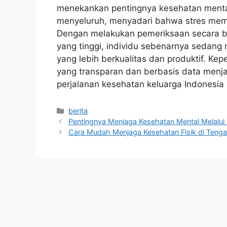
menekankan pentingnya kesehatan mental
menyeluruh, menyadari bahwa stres memili
Dengan melakukan pemeriksaan secara ber
yang tinggi, individu sebenarnya sedan
yang lebih berkualitas dan produktif. K
yang transparan dan berbasis data menja
perjalanan kesehatan keluarga Indonesia 
Kategori
berita
Pentingnya Menjaga Kesehatan Mental Melalui
Cara Mudah Menjaga Kesehatan Fisik di Tenga