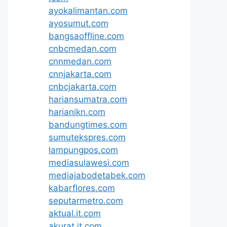
ayokalimantan.com
ayosumut.com
bangsaoffline.com
cnbcmedan.com
cnnmedan.com
cnnjakarta.com
cnbcjakarta.com
hariansumatra.com
harianikn.com
bandungtimes.com
sumutekspres.com
lampungpos.com
mediasulawesi.com
mediajabodetabek.com
kabarflores.com
seputarmetro.com
aktual.it.com
akurat.it.com