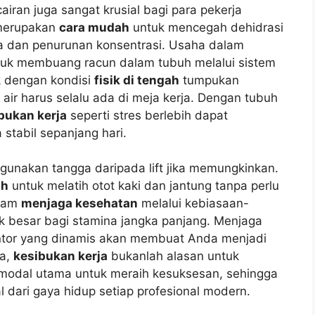
iran juga sangat krusial bagi para pekerja
 merupakan
cara mudah
untuk mencegah dehidrasi
la dan penurunan konsentrasi. Usaha dalam
untuk membuang racun dalam tubuh melalui sistem
k dengan kondisi
fisik di tengah
tumpukan
air harus selalu ada di meja kerja. Dengan tubuh
bukan kerja
seperti stres berlebih dapat
 stabil sepanjang hari.
ggunakan tangga daripada lift jika memungkinkan.
ah
untuk melatih otot kaki dan jantung tanpa perlu
alam
menjaga kesehatan
melalui kebiasaan-
 besar bagi stamina jangka panjang. Menjaga
ntor yang dinamis akan membuat Anda menjadi
ya,
kesibukan kerja
bukanlah alasan untuk
modal utama untuk meraih kesuksesan, sehingga
 dari gaya hidup setiap profesional modern.