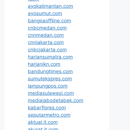
ayokalimantan.com
ayosumut.com
bangsaoffline.com
cnbcmedan.com
cnnmedan.com
cnnjakarta.com
cnbcjakarta.com
hariansumatra.com
harianikn.com
bandungtimes.com
sumutekspres.com
lampungpos.com
mediasulawesi.com
mediajabodetabek.com
kabarflores.com
seputarmetro.com
aktual.it.com
akurat.it.com