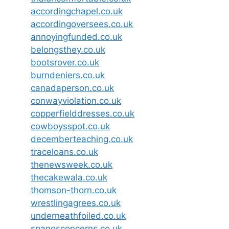
accordingchapel.co.uk
accordingoversees.co.uk
annoyingfunded.co.uk
belongsthey.co.uk
bootsrover.co.uk
burndeniers.co.uk
canadaperson.co.uk
conwayviolation.co.uk
copperfielddresses.co.uk
cowboysspot.co.uk
decemberteaching.co.uk
traceloans.co.uk
thenewsweek.co.uk
thecakewala.co.uk
thomson-thorn.co.uk
wrestlingagrees.co.uk
underneathfoiled.co.uk
spanosconcerns.co.uk