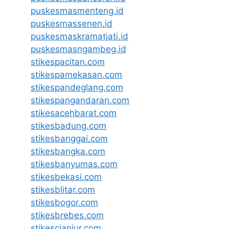
puskesmasmenteng.id
puskesmassenen.id
puskesmaskramatjati.id
puskesmasngambeg.id
stikespacitan.com
stikespamekasan.com
stikespandeglang.com
stikespangandaran.com
stikesacehbarat.com
stikesbadung.com
stikesbanggai.com
stikesbangka.com
stikesbanyumas.com
stikesbekasi.com
stikesblitar.com
stikesbogor.com
stikesbrebes.com
stikescianjur.com