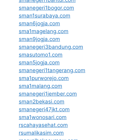
smanegeri1bogor.com
sman1surabaya.com
sman6jogja.com
sma1magelang.com
sman9jogja.com
smanegeri3bandung.com
smasutomo1.com
sman5jogja.com
smanegeri1tangerang.com
sma1purworejo.com
sma1malang.com
smanegeri1jember.com
sman2bekasi.com
smanegeri47jkt.com
sma1wonosari.com
rscahayasehat.com
rsumalikasim.com