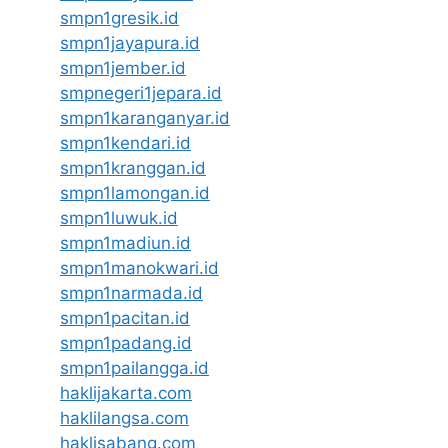
smpn1gresik.id
smpn1jayapura.id
smpn1jember.id
smpnegeri1jepara.id
smpn1karanganyar.id
smpn1kendari.id
smpn1kranggan.id
smpn1lamongan.id
smpn1luwuk.id
smpn1madiun.id
smpn1manokwari.id
smpn1narmada.id
smpn1pacitan.id
smpn1padang.id
smpn1pailangga.id
haklijakarta.com
haklilangsa.com
haklisabang.com