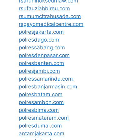
rsarunlhokseumaw.com
rsufauziahbireu.com
rsumumcitrahusada.com
rsgayomedicalcentre.com
polresjakarta.com
polresdago.com
polressabang.com
polresdenpasar.com
polresbanten.com
polresjambi.com
polressamarinda.com
polresbanjarmasin.com
polresbatam.com
polresambon.com
polresbima.com
polresmataram.com
polresdumai.com
antamjakarta.com