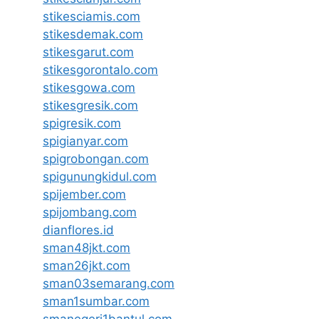
stikesciamis.com
stikesdemak.com
stikesgarut.com
stikesgorontalo.com
stikesgowa.com
stikesgresik.com
spigresik.com
spigianyar.com
spigrobongan.com
spigunungkidul.com
spijember.com
spijombang.com
dianflores.id
sman48jkt.com
sman26jkt.com
sman03semarang.com
sman1sumbar.com
smanegeri1bantul.com