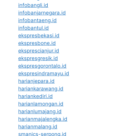
infobangli.id
infobanjarnegara.id
infobantaeng.id
infobantul.id
ekspresbekasi.id
ekspresbone.id
eksprescianjur.id
ekspresgresik.id
ekspresgorontalo.id
ekspresindramayu.id
harianjepara.id
hariankarawang.id
hariankediri.id
harianlamongan.id
harianlumajang.id
harianmajalengka.id
harianmalang.id
smanics-serpong.id