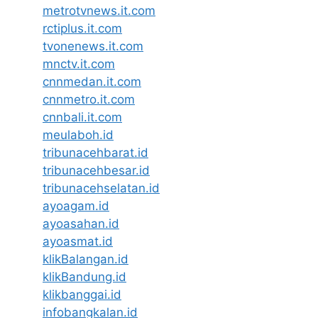
metrotvnews.it.com
rctiplus.it.com
tvonenews.it.com
mnctv.it.com
cnnmedan.it.com
cnnmetro.it.com
cnnbali.it.com
meulaboh.id
tribunacehbarat.id
tribunacehbesar.id
tribunacehselatan.id
ayoagam.id
ayoasahan.id
ayoasmat.id
klikBalangan.id
klikBandung.id
klikbanggai.id
infobangkalan.id