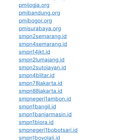
pmijogja.org
pmibandung.org
pmibogor.org
pmisurabaya.org
smpn2semarang.id
smpn4semarang.id
smpn14jkt.id
smpn2lumajang.id
smpn2sutojayan.id
smpn4blitar.id
smpn78jakarta.id
smpn88jakarta.id
smpnegeri1ambon.id
smpn1bangil.id
smpn1banjarmasin.id
smpn1biora.id
smpnegeri1bobotsari.id
smpn1boyolali.id