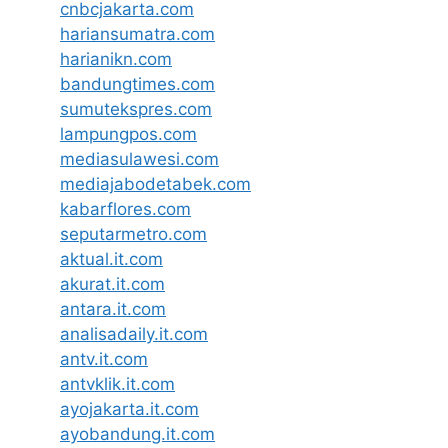
cnbcjakarta.com
hariansumatra.com
harianikn.com
bandungtimes.com
sumutekspres.com
lampungpos.com
mediasulawesi.com
mediajabodetabek.com
kabarflores.com
seputarmetro.com
aktual.it.com
akurat.it.com
antara.it.com
analisadaily.it.com
antv.it.com
antvklik.it.com
ayojakarta.it.com
ayobandung.it.com