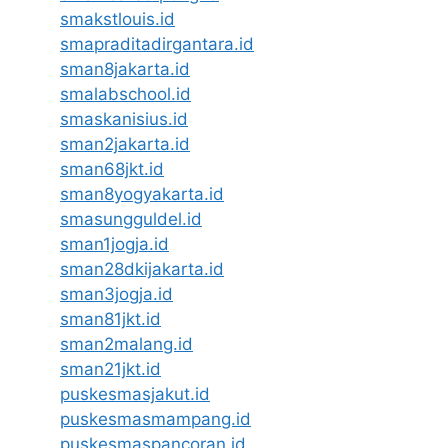
smakstlouis.id
smapraditadirgantara.id
sman8jakarta.id
smalabschool.id
smaskanisius.id
sman2jakarta.id
sman68jkt.id
sman8yogyakarta.id
smasungguldel.id
sman1jogja.id
sman28dkijakarta.id
sman3jogja.id
sman81jkt.id
sman2malang.id
sman21jkt.id
puskesmasjakut.id
puskesmasmampang.id
puskesmaspancoran.id