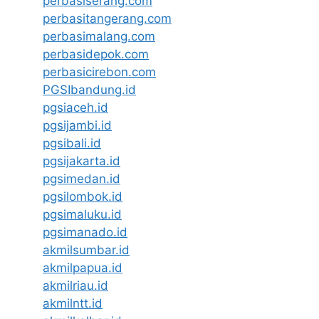
perbasiserang.com
perbasitangerang.com
perbasimalang.com
perbasidepok.com
perbasicirebon.com
PGSIbandung.id
pgsiaceh.id
pgsijambi.id
pgsibali.id
pgsijakarta.id
pgsimedan.id
pgsilombok.id
pgsimaluku.id
pgsimanado.id
akmilsumbar.id
akmilpapua.id
akmilriau.id
akmilntt.id