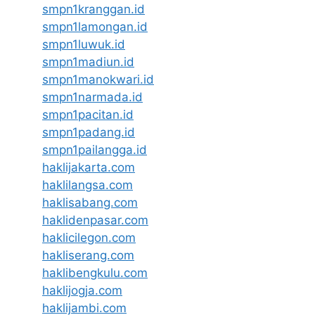
smpn1kranggan.id
smpn1lamongan.id
smpn1luwuk.id
smpn1madiun.id
smpn1manokwari.id
smpn1narmada.id
smpn1pacitan.id
smpn1padang.id
smpn1pailangga.id
haklijakarta.com
haklilangsa.com
haklisabang.com
haklidenpasar.com
haklicilegon.com
hakliserang.com
haklibengkulu.com
haklijogja.com
haklijambi.com