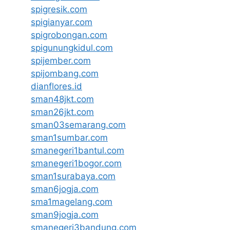
spigresik.com
spigianyar.com
spigrobongan.com
spigunungkidul.com
spijember.com
spijombang.com
dianflores.id
sman48jkt.com
sman26jkt.com
sman03semarang.com
sman1sumbar.com
smanegeri1bantul.com
smanegeri1bogor.com
sman1surabaya.com
sman6jogja.com
sma1magelang.com
sman9jogja.com
smanegeri3bandung.com