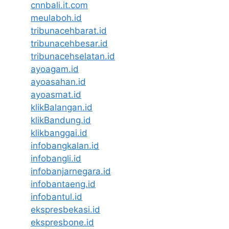
cnnbali.it.com
meulaboh.id
tribunacehbarat.id
tribunacehbesar.id
tribunacehselatan.id
ayoagam.id
ayoasahan.id
ayoasmat.id
klikBalangan.id
klikBandung.id
klikbanggai.id
infobangkalan.id
infobangli.id
infobanjarnegara.id
infobantaeng.id
infobantul.id
ekspresbekasi.id
ekspresbone.id