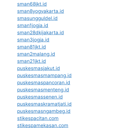
sman68jkt.id
sman8yogyakarta.id
smasungguldel.id
sman1jogja.id
sman28dkijakarta.id
sman3jogja.id
sman81jkt.id
sman2malang.id
sman21jkt.id
puskesmasjakut.id
puskesmasmampang.id
puskesmaspancoran.id
puskesmasmenteng.id
puskesmassenen.id
puskesmaskramatjati.id
puskesmasngambeg.id
stikespacitan.com
stikespamekasan.com