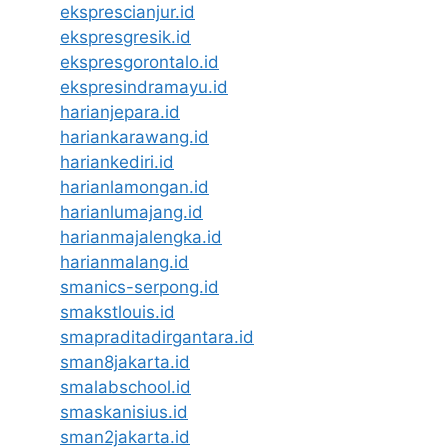
eksprescianjur.id
ekspresgresik.id
ekspresgorontalo.id
ekspresindramayu.id
harianjepara.id
hariankarawang.id
hariankediri.id
harianlamongan.id
harianlumajang.id
harianmajalengka.id
harianmalang.id
smanics-serpong.id
smakstlouis.id
smapraditadirgantara.id
sman8jakarta.id
smalabschool.id
smaskanisius.id
sman2jakarta.id