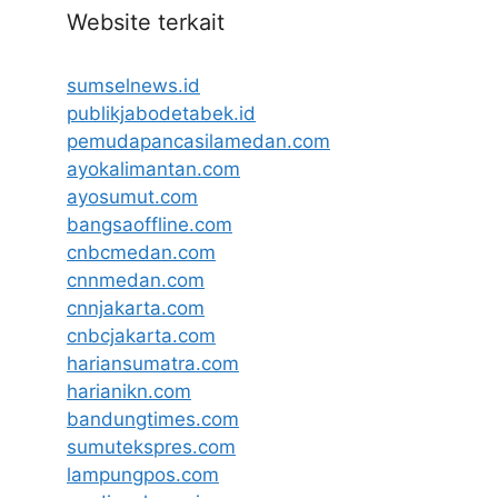
Website terkait
sumselnews.id
publikjabodetabek.id
pemudapancasilamedan.com
ayokalimantan.com
ayosumut.com
bangsaoffline.com
cnbcmedan.com
cnnmedan.com
cnnjakarta.com
cnbcjakarta.com
hariansumatra.com
harianikn.com
bandungtimes.com
sumutekspres.com
lampungpos.com