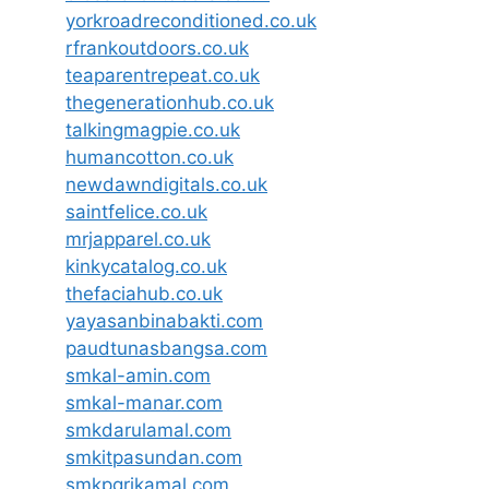
yorkroadreconditioned.co.uk
rfrankoutdoors.co.uk
teaparentrepeat.co.uk
thegenerationhub.co.uk
talkingmagpie.co.uk
humancotton.co.uk
newdawndigitals.co.uk
saintfelice.co.uk
mrjapparel.co.uk
kinkycatalog.co.uk
thefaciahub.co.uk
yayasanbinabakti.com
paudtunasbangsa.com
smkal-amin.com
smkal-manar.com
smkdarulamal.com
smkitpasundan.com
smkpgrikamal.com