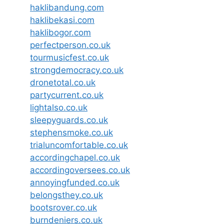
haklibandung.com
haklibekasi.com
haklibogor.com
perfectperson.co.uk
tourmusicfest.co.uk
strongdemocracy.co.uk
dronetotal.co.uk
partycurrent.co.uk
lightalso.co.uk
sleepyguards.co.uk
stephensmoke.co.uk
trialuncomfortable.co.uk
accordingchapel.co.uk
accordingoversees.co.uk
annoyingfunded.co.uk
belongsthey.co.uk
bootsrover.co.uk
burndeniers.co.uk