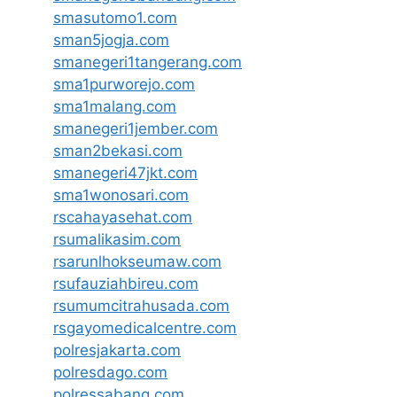
smasutomo1.com
sman5jogja.com
smanegeri1tangerang.com
sma1purworejo.com
sma1malang.com
smanegeri1jember.com
sman2bekasi.com
smanegeri47jkt.com
sma1wonosari.com
rscahayasehat.com
rsumalikasim.com
rsarunlhokseumaw.com
rsufauziahbireu.com
rsumumcitrahusada.com
rsgayomedicalcentre.com
polresjakarta.com
polresdago.com
polressabang.com