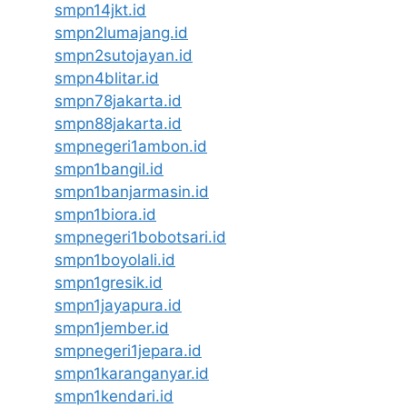
smpn14jkt.id
smpn2lumajang.id
smpn2sutojayan.id
smpn4blitar.id
smpn78jakarta.id
smpn88jakarta.id
smpnegeri1ambon.id
smpn1bangil.id
smpn1banjarmasin.id
smpn1biora.id
smpnegeri1bobotsari.id
smpn1boyolali.id
smpn1gresik.id
smpn1jayapura.id
smpn1jember.id
smpnegeri1jepara.id
smpn1karanganyar.id
smpn1kendari.id