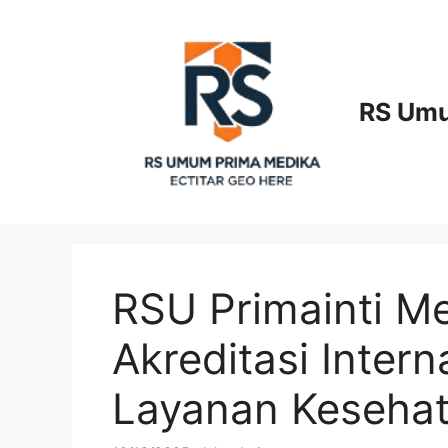
Langsung
ke
isi
RS Umu
RSU Primainti M
Akreditasi Inter
Layanan Kesehat