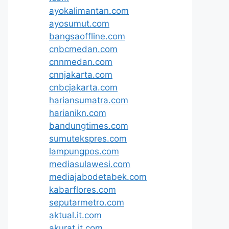
ayokalimantan.com
ayosumut.com
bangsaoffline.com
cnbcmedan.com
cnnmedan.com
cnnjakarta.com
cnbcjakarta.com
hariansumatra.com
harianikn.com
bandungtimes.com
sumutekspres.com
lampungpos.com
mediasulawesi.com
mediajabodetabek.com
kabarflores.com
seputarmetro.com
aktual.it.com
akurat.it.com