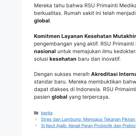
Mereka tahu bahwa RSU Primainti Medika
berkualitas. Rumah sakit ini telah menjad
global
.
Komitmen Layanan Kesehatan Mutakhi
pengembangan yang aktif. RSU Primainti 
nasional
untuk memajukan ilmu kedoktera
solusi
kesehatan
baru dan inovatif.
Dengan sukses meraih
Akreditasi Intern
standar baru. Mereka membuktikan bah
dapat diakses di Indonesia. RSU Primaint
pasien
global
yang terpercaya.
Kategori
berita
Stres dan Lambung: Mengapa Tekanan Pikiran
Si Kecil Ajaib: Kenali Peran Probiotik dan Pr