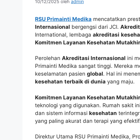
10/12/2025
oleh
admin
RSU Primainti Medika
mencatatkan prest
Internasional
bergengsi dari JCI.
Akredit
International, lembaga
akreditasi
keseha
Komitmen Layanan Kesehatan Mutakhi
Perolehan
Akreditasi Internasional
ini m
Primainti Medika sangat tinggi. Mereka me
keselamatan pasien
global
. Hal ini mene
kesehatan
terbaik di dunia
yang maju.
Komitmen Layanan Kesehatan Mutakhi
teknologi yang digunakan. Rumah sakit in
dan sistem informasi
kesehatan
terinteg
yang paling akurat dan terapi yang efektif
Direktur Utama RSU Primainti Medika, Pr