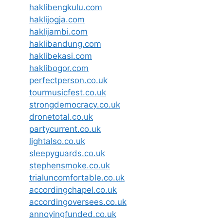
haklibengkulu.com
haklijogja.com
haklijambi.com
haklibandung.com
haklibekasi.com
haklibogor.com
perfectperson.co.uk
tourmusicfest.co.uk
strongdemocracy.co.uk
dronetotal.co.uk
partycurrent.co.uk
lightalso.co.uk
sleepyguards.co.uk
stephensmoke.co.uk
trialuncomfortable.co.uk
accordingchapel.co.uk
accordingoversees.co.uk
annoyingfunded.co.uk