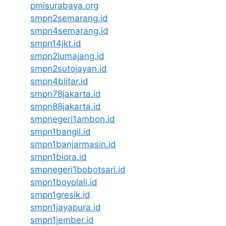
pmisurabaya.org
smpn2semarang.id
smpn4semarang.id
smpn14jkt.id
smpn2lumajang.id
smpn2sutojayan.id
smpn4blitar.id
smpn78jakarta.id
smpn88jakarta.id
smpnegeri1ambon.id
smpn1bangil.id
smpn1banjarmasin.id
smpn1biora.id
smpnegeri1bobotsari.id
smpn1boyolali.id
smpn1gresik.id
smpn1jayapura.id
smpn1jember.id