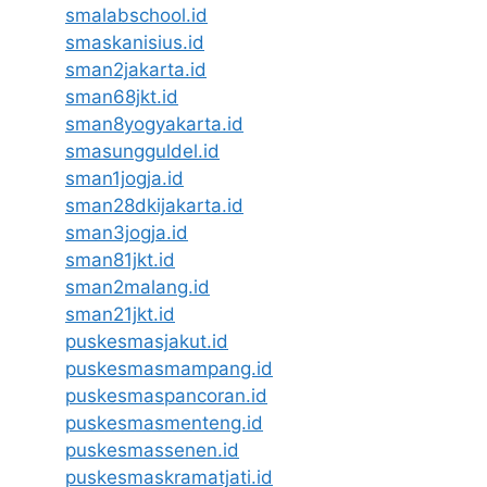
smalabschool.id
smaskanisius.id
sman2jakarta.id
sman68jkt.id
sman8yogyakarta.id
smasungguldel.id
sman1jogja.id
sman28dkijakarta.id
sman3jogja.id
sman81jkt.id
sman2malang.id
sman21jkt.id
puskesmasjakut.id
puskesmasmampang.id
puskesmaspancoran.id
puskesmasmenteng.id
puskesmassenen.id
puskesmaskramatjati.id