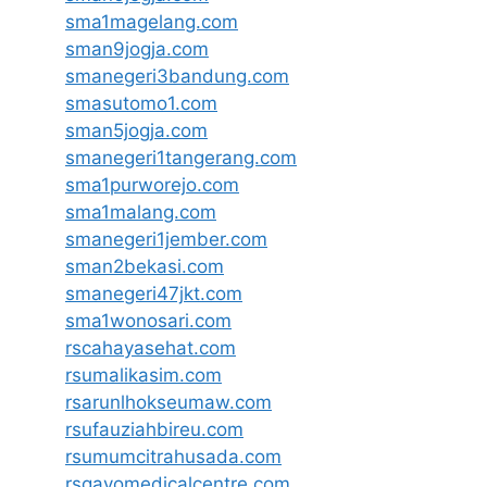
sma1magelang.com
sman9jogja.com
smanegeri3bandung.com
smasutomo1.com
sman5jogja.com
smanegeri1tangerang.com
sma1purworejo.com
sma1malang.com
smanegeri1jember.com
sman2bekasi.com
smanegeri47jkt.com
sma1wonosari.com
rscahayasehat.com
rsumalikasim.com
rsarunlhokseumaw.com
rsufauziahbireu.com
rsumumcitrahusada.com
rsgayomedicalcentre.com