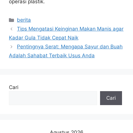
operasi plastik.
Kategori
berita
Tips Mengatasi Keinginan Makan Manis agar
Kadar Gula Tidak Cepat Naik
Pentingnya Serat: Mengapa Sayur dan Buah
Adalah Sahabat Terbaik Usus Anda
Cari
Cari
Agustus 2026