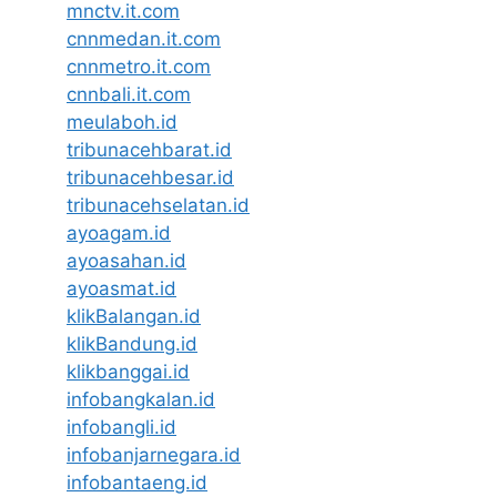
mnctv.it.com
cnnmedan.it.com
cnnmetro.it.com
cnnbali.it.com
meulaboh.id
tribunacehbarat.id
tribunacehbesar.id
tribunacehselatan.id
ayoagam.id
ayoasahan.id
ayoasmat.id
klikBalangan.id
klikBandung.id
klikbanggai.id
infobangkalan.id
infobangli.id
infobanjarnegara.id
infobantaeng.id