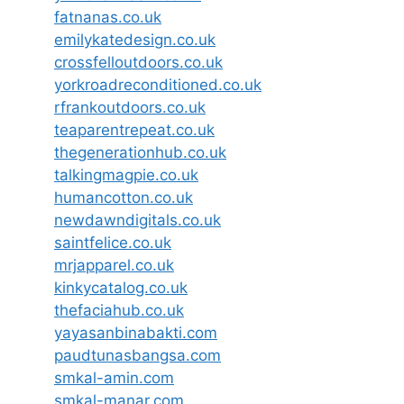
fatnanas.co.uk
emilykatedesign.co.uk
crossfelloutdoors.co.uk
yorkroadreconditioned.co.uk
rfrankoutdoors.co.uk
teaparentrepeat.co.uk
thegenerationhub.co.uk
talkingmagpie.co.uk
humancotton.co.uk
newdawndigitals.co.uk
saintfelice.co.uk
mrjapparel.co.uk
kinkycatalog.co.uk
thefaciahub.co.uk
yayasanbinabakti.com
paudtunasbangsa.com
smkal-amin.com
smkal-manar.com