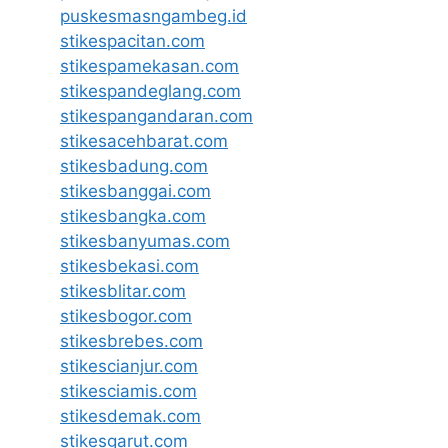
puskesmasngambeg.id
stikespacitan.com
stikespamekasan.com
stikespandeglang.com
stikespangandaran.com
stikesacehbarat.com
stikesbadung.com
stikesbanggai.com
stikesbangka.com
stikesbanyumas.com
stikesbekasi.com
stikesblitar.com
stikesbogor.com
stikesbrebes.com
stikescianjur.com
stikesciamis.com
stikesdemak.com
stikesgarut.com