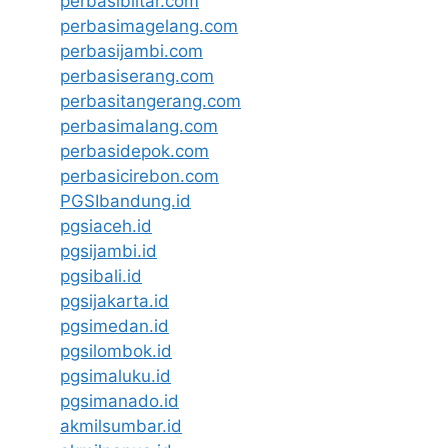
perbasiblitar.com
perbasimagelang.com
perbasijambi.com
perbasiserang.com
perbasitangerang.com
perbasimalang.com
perbasidepok.com
perbasicirebon.com
PGSIbandung.id
pgsiaceh.id
pgsijambi.id
pgsibali.id
pgsijakarta.id
pgsimedan.id
pgsilombok.id
pgsimaluku.id
pgsimanado.id
akmilsumbar.id