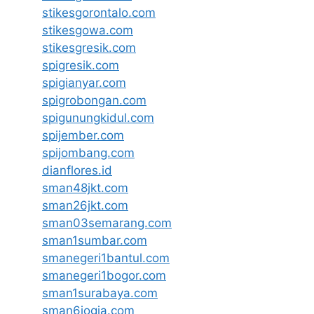
stikesgorontalo.com
stikesgowa.com
stikesgresik.com
spigresik.com
spigianyar.com
spigrobongan.com
spigunungkidul.com
spijember.com
spijombang.com
dianflores.id
sman48jkt.com
sman26jkt.com
sman03semarang.com
sman1sumbar.com
smanegeri1bantul.com
smanegeri1bogor.com
sman1surabaya.com
sman6jogja.com