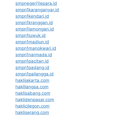
smpnegeri1jepara.id
smpn1karanganyar.id
smpn1kendari.id
smpn1kranggan.id
smpn1lamongan.id
smpn1luwuk.id
smpn1madiun.id
smpn1manokwari.id
smpn1narmada.id
smpn1pacitan.id
smpn1padang.id
smpn1pailangga.id
haklijakarta.com
haklilangsa.com
haklisabang.com
haklidenpasar.com
haklicilegon.com
hakliserang.com