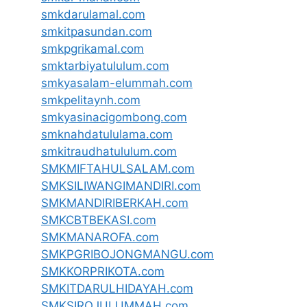
smkdarulamal.com
smkitpasundan.com
smkpgrikamal.com
smktarbiyatululum.com
smkyasalam-elummah.com
smkpelitaynh.com
smkyasinacigombong.com
smknahdatululama.com
smkitraudhatululum.com
SMKMIFTAHULSALAM.com
SMKSILIWANGIMANDIRI.com
SMKMANDIRIBERKAH.com
SMKCBTBEKASI.com
SMKMANAROFA.com
SMKPGRIBOJONGMANGU.com
SMKKORPRIKOTA.com
SMKITDARULHIDAYAH.com
SMKSIROJULUMMAH.com