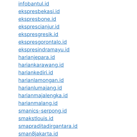
infobantul.id
ekspresbekasi.id
ekspresbone.id
eksprescianjur.id
ekspresgresik.id
ekspresgorontalo.id
ekspresindramayu.id
harianjepara.id
hariankarawang.id
hariankediri.id
harianlamongan.id
harianlumajang.id
harianmajalengka.id
harianmalang.id
smanics-serpong.id
smakstlouis.id
smapraditadirgantara.id
sman8jakarta.id