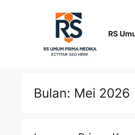
Langsung
ke
isi
RS Umu
Bulan:
Mei 2026