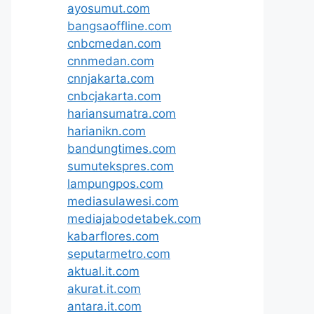
ayosumut.com
bangsaoffline.com
cnbcmedan.com
cnnmedan.com
cnnjakarta.com
cnbcjakarta.com
hariansumatra.com
harianikn.com
bandungtimes.com
sumutekspres.com
lampungpos.com
mediasulawesi.com
mediajabodetabek.com
kabarflores.com
seputarmetro.com
aktual.it.com
akurat.it.com
antara.it.com