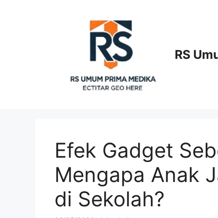
Langsung
ke
isi
RS Umu
Efek Gadget Seb
Mengapa Anak Ja
di Sekolah?