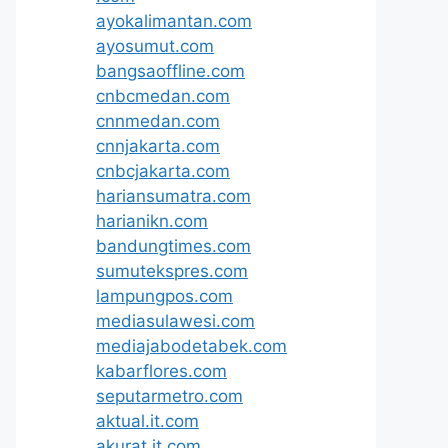
ayokalimantan.com
ayosumut.com
bangsaoffline.com
cnbcmedan.com
cnnmedan.com
cnnjakarta.com
cnbcjakarta.com
hariansumatra.com
harianikn.com
bandungtimes.com
sumutekspres.com
lampungpos.com
mediasulawesi.com
mediajabodetabek.com
kabarflores.com
seputarmetro.com
aktual.it.com
akurat.it.com