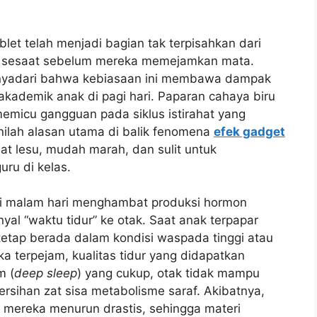
tablet telah menjadi bagian tak terpisahkan dari
a sesaat sebelum mereka memejamkan mata.
enyadari bahwa kebiasaan ini membawa dampak
akademik anak di pagi hari. Paparan cahaya biru
memicu gangguan pada siklus istirahat yang
nilah alasan utama di balik fenomena
efek gadget
at lesu, mudah marah, dan sulit untuk
ru di kelas.
 di malam hari menghambat produksi hormon
yal “waktu tidur” ke otak. Saat anak terpapar
tetap berada dalam kondisi waspada tinggi atau
a terpejam, kualitas tidur yang didapatkan
m (
deep sleep
) yang cukup, otak tidak mampu
sihan zat sisa metabolisme saraf. Akibatnya,
if mereka menurun drastis, sehingga materi