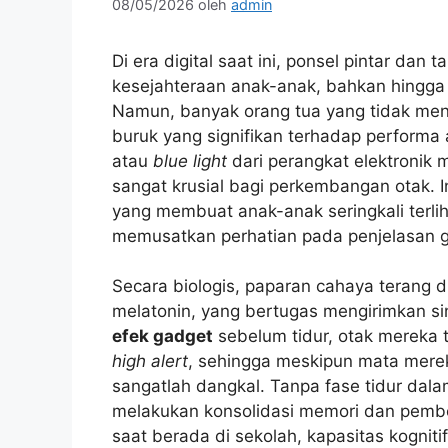
08/05/2026
oleh
admin
Di era digital saat ini, ponsel pintar dan 
kesejahteraan anak-anak, bahkan hingg
Namun, banyak orang tua yang tidak m
buruk yang signifikan terhadap performa 
atau
blue light
dari perangkat elektronik 
sangat krusial bagi perkembangan otak. I
yang membuat anak-anak seringkali terlih
memusatkan perhatian pada penjelasan gu
Secara biologis, paparan cahaya terang
melatonin, yang bertugas mengirimkan sin
efek gadget
sebelum tidur, otak mereka 
high alert
, sehingga meskipun mata merek
sangatlah dangkal. Tanpa fase tidur dala
melakukan konsolidasi memori dan pember
saat berada di sekolah, kapasitas kognit