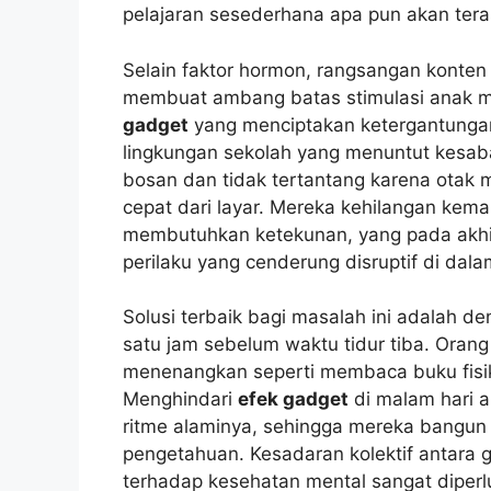
pelajaran sesederhana apa pun akan teras
Selain faktor hormon, rangsangan konten
membuat ambang batas stimulasi anak men
gadget
yang menciptakan ketergantungan
lingkungan sekolah yang menuntut kesab
bosan dan tidak tertantang karena otak
cepat dari layar. Mereka kehilangan ke
membutuhkan ketekunan, yang pada akhir
perilaku yang cenderung disruptif di dala
Solusi terbaik bagi masalah ini adalah d
satu jam sebelum waktu tidur tiba. Orang 
menenangkan seperti membaca buku fisik 
Menghindari
efek gadget
di malam hari 
ritme alaminya, sehingga mereka bangun
pengetahuan. Kesadaran kolektif antara 
terhadap kesehatan mental sangat diperl