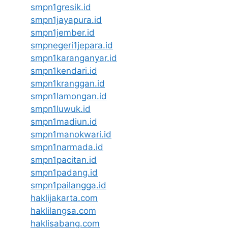
smpn1gresik.id
smpn1jayapura.id
smpn1jember.id
smpnegeri1jepara.id
smpn1karanganyar.id
smpn1kendari.id
smpn1kranggan.id
smpn1lamongan.id
smpn1luwuk.id
smpn1madiun.id
smpn1manokwari.id
smpn1narmada.id
smpn1pacitan.id
smpn1padang.id
smpn1pailangga.id
haklijakarta.com
haklilangsa.com
haklisabang.com