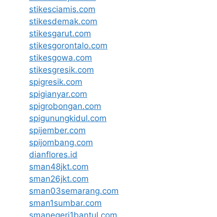
stikesciamis.com
stikesdemak.com
stikesgarut.com
stikesgorontalo.com
stikesgowa.com
stikesgresik.com
spigresik.com
spigianyar.com
spigrobongan.com
spigunungkidul.com
spijember.com
spijombang.com
dianflores.id
sman48jkt.com
sman26jkt.com
sman03semarang.com
sman1sumbar.com
smanegeri1bantul.com