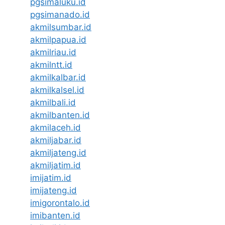
pgsimaluku.id
pgsimanado.id
akmilsumbar.id
akmilpapua.id
akmilriau.id
akmilntt.id
akmilkalbar.id
akmilkalsel.id
akmilbali.id
akmilbanten.id
akmilaceh.id
akmiljabar.id
akmiljateng.id
akmiljatim.id
imijatim.id
imijateng.id
imigorontalo.id
imibanten.id