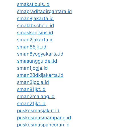
smakstlouis.id
smapraditadirgantara.id
sman8jakarta.id
smalabschool.id
smaskanisius.id
sman2jakarta.id
sman68jkt.id
sman8yogyakarta.id
smasungguldel.id
sman1jogja.id
sman28dkijakarta.id
sman3jogja.id
sman81jkt.id
sman2malang.id
sman21jkt.id
puskesmasjakut.id
puskesmasmampang.id
puskesmaspancoran.id