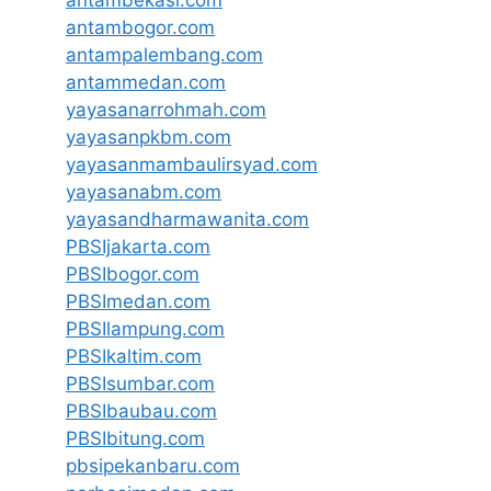
antambogor.com
antampalembang.com
antammedan.com
yayasanarrohmah.com
yayasanpkbm.com
yayasanmambaulirsyad.com
yayasanabm.com
yayasandharmawanita.com
PBSIjakarta.com
PBSIbogor.com
PBSImedan.com
PBSIlampung.com
PBSIkaltim.com
PBSIsumbar.com
PBSIbaubau.com
PBSIbitung.com
pbsipekanbaru.com