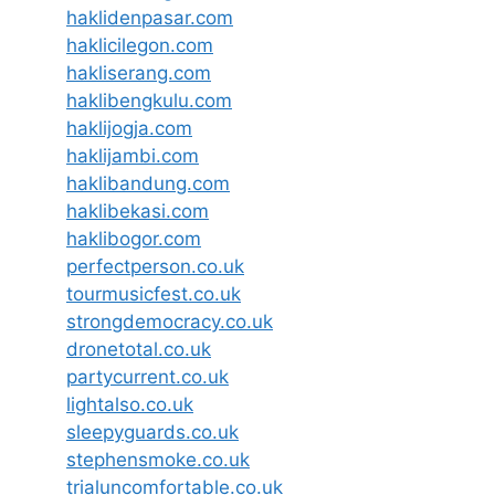
haklidenpasar.com
haklicilegon.com
hakliserang.com
haklibengkulu.com
haklijogja.com
haklijambi.com
haklibandung.com
haklibekasi.com
haklibogor.com
perfectperson.co.uk
tourmusicfest.co.uk
strongdemocracy.co.uk
dronetotal.co.uk
partycurrent.co.uk
lightalso.co.uk
sleepyguards.co.uk
stephensmoke.co.uk
trialuncomfortable.co.uk