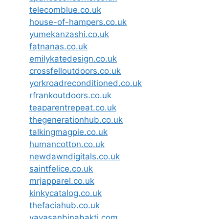
telecomblue.co.uk
house-of-hampers.co.uk
yumekanzashi.co.uk
fatnanas.co.uk
emilykatedesign.co.uk
crossfelloutdoors.co.uk
yorkroadreconditioned.co.uk
rfrankoutdoors.co.uk
teaparentrepeat.co.uk
thegenerationhub.co.uk
talkingmagpie.co.uk
humancotton.co.uk
newdawndigitals.co.uk
saintfelice.co.uk
mrjapparel.co.uk
kinkycatalog.co.uk
thefaciahub.co.uk
yayasanbinabakti.com