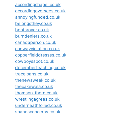
accordingchapel.co.uk
accordingoversees.co.uk
annoyingfunded.co.uk
belongsthey.co.uk
bootsrover.co.uk
burndeniers.co.uk
canadaperson.co.uk
conwayviolation.co.uk
copperfielddresses.co.uk
cowboysspot.co.uk
decemberteaching.co.uk
traceloans.co.uk
thenewsweek.co.uk
thecakewala.co.uk
thomson-thorn.co.uk
wrestlingagrees.co.uk
underneathfoiled.co.uk
spanosconcerns.co.uk