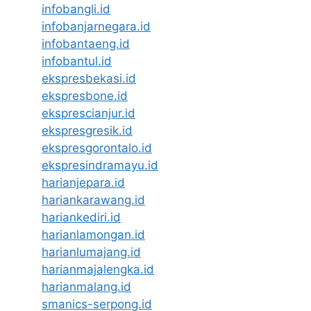
infobangli.id
infobanjarnegara.id
infobantaeng.id
infobantul.id
ekspresbekasi.id
ekspresbone.id
eksprescianjur.id
ekspresgresik.id
ekspresgorontalo.id
ekspresindramayu.id
harianjepara.id
hariankarawang.id
hariankediri.id
harianlamongan.id
harianlumajang.id
harianmajalengka.id
harianmalang.id
smanics-serpong.id