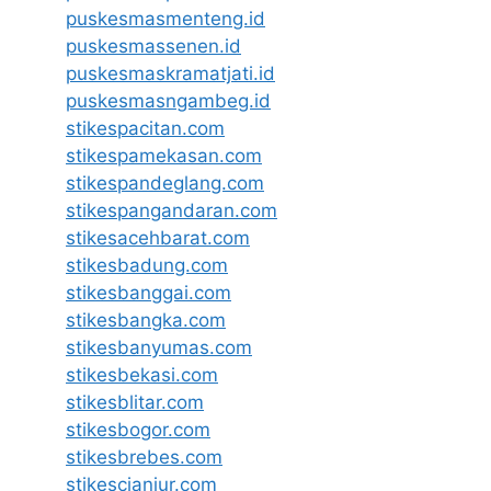
puskesmasmenteng.id
puskesmassenen.id
puskesmaskramatjati.id
puskesmasngambeg.id
stikespacitan.com
stikespamekasan.com
stikespandeglang.com
stikespangandaran.com
stikesacehbarat.com
stikesbadung.com
stikesbanggai.com
stikesbangka.com
stikesbanyumas.com
stikesbekasi.com
stikesblitar.com
stikesbogor.com
stikesbrebes.com
stikescianjur.com