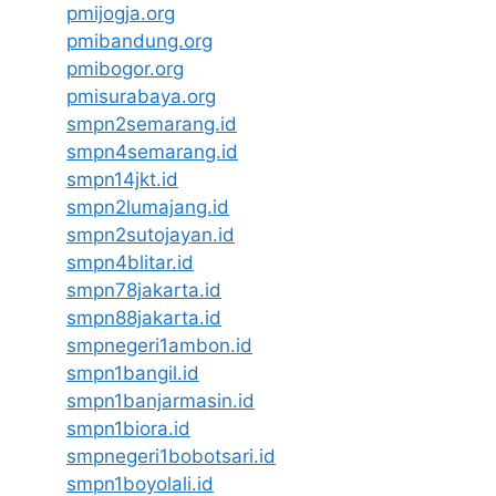
pmijogja.org
pmibandung.org
pmibogor.org
pmisurabaya.org
smpn2semarang.id
smpn4semarang.id
smpn14jkt.id
smpn2lumajang.id
smpn2sutojayan.id
smpn4blitar.id
smpn78jakarta.id
smpn88jakarta.id
smpnegeri1ambon.id
smpn1bangil.id
smpn1banjarmasin.id
smpn1biora.id
smpnegeri1bobotsari.id
smpn1boyolali.id