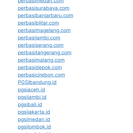
perbasimedan.com
perbasisurabaya.com
perbasibanjarbaru.com
perbasiblitar.com
perbasimagelang.com
perbasijambi.com
perbasiserang.com
perbasitangerang.com
perbasimalang.com
perbasidepok.com
perbasicirebon.com
PGSIbandung.id
pgsiaceh.id
pgsijambi.id
pgsibali.id
pgsijakarta.id
pgsimedan.id
pgsilombok.id