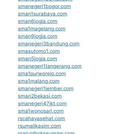
smanegeri1bogor.com
sman1surabaya.com
sman6jogja.com
sma1magelang.com
sman9jogja.com
smanegeri3bandung.com
smasutomo1.com
sman5jogja.com
smanegeri1tangerang.com
sma1purworejo.com
sma1malang.com
smanegeri1jember.com
sman2bekasi.com
smanegeri47jkt.com
sma1wonosari.com
rscahayasehat.com
rsumalikasim.com
rsarunlhokseumaw.com