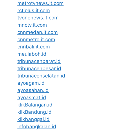
metrotvnews.it.com
rctiplus.it.com
tvonenews.it.com
mnctv.it.com
cnnmedan.it.com
cnnmetro.it.com
cnnbali.it.com
meulaboh.id
tribunacehbarat.id
tribunacehbesar.id
tribunacehselatan.id
ayoagam.id
ayoasahan.id
ayoasmat.id
klikBalangan.id
klikBandung.id
klikbanggai.id
infobangkalan.id