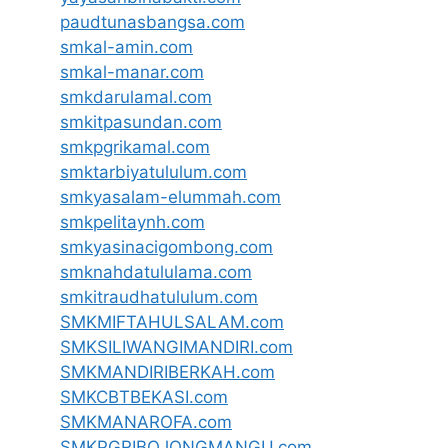
paudtunasbangsa.com
smkal-amin.com
smkal-manar.com
smkdarulamal.com
smkitpasundan.com
smkpgrikamal.com
smktarbiyatululum.com
smkyasalam-elummah.com
smkpelitaynh.com
smkyasinacigombong.com
smknahdatululama.com
smkitraudhatululum.com
SMKMIFTAHULSALAM.com
SMKSILIWANGIMANDIRI.com
SMKMANDIRIBERKAH.com
SMKCBTBEKASI.com
SMKMANAROFA.com
SMKPGRIBOJONGMANGU.com