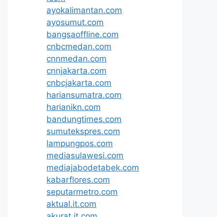
ayokalimantan.com
ayosumut.com
bangsaoffline.com
cnbcmedan.com
cnnmedan.com
cnnjakarta.com
cnbcjakarta.com
hariansumatra.com
harianikn.com
bandungtimes.com
sumutekspres.com
lampungpos.com
mediasulawesi.com
mediajabodetabek.com
kabarflores.com
seputarmetro.com
aktual.it.com
akurat.it.com