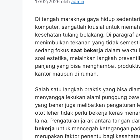
17/02/2026
oleh
admin
Di tengah maraknya gaya hidup sedentar
komputer, sangatlah krusial untuk mema
kesehatan tulang belakang. Di paragraf a
menimbulkan tekanan yang tidak semestin
sedang fokus
saat bekerja
dalam waktu l
soal estetika, melainkan langkah preventi
panjang yang bisa menghambat produktivi
kantor maupun di rumah.
Salah satu langkah praktis yang bisa di
menyangga lekukan alami punggung ba
yang benar juga melibatkan pengaturan l
otot leher tidak perlu bekerja keras men
lama. Pengaturan jarak antara tangan dan
bekerja
untuk mencegah ketegangan pad
merupakan faktor penentu bagi kesehatan 