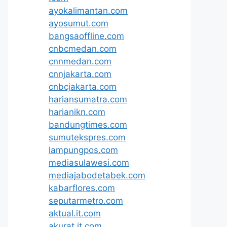
ayokalimantan.com
ayosumut.com
bangsaoffline.com
cnbcmedan.com
cnnmedan.com
cnnjakarta.com
cnbcjakarta.com
hariansumatra.com
harianikn.com
bandungtimes.com
sumutekspres.com
lampungpos.com
mediasulawesi.com
mediajabodetabek.com
kabarflores.com
seputarmetro.com
aktual.it.com
akurat.it.com