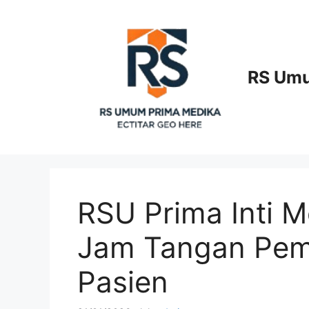
Langsung
ke
isi
RS Umu
RSU Prima Inti 
Jam Tangan Pem
Pasien