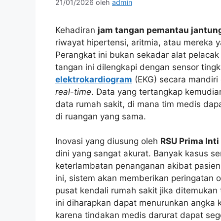
21/01/2026
oleh
admin
Kehadiran
jam tangan pemantau jantun
riwayat hipertensi, aritmia, atau merek
Perangkat ini bukan sekadar alat pelaca
tangan ini dilengkapi dengan sensor ti
elektrokardiogram
(EKG) secara mandiri 
real-time
. Data yang tertangkap kemudia
data rumah sakit, di mana tim medis dap
di ruangan yang sama.
Inovasi yang diusung oleh
RSU Prima Int
dini yang sangat akurat. Banyak kasus se
keterlambatan penanganan akibat pasien 
ini, sistem akan memberikan peringatan
pusat kendali rumah sakit jika ditemukan
ini diharapkan dapat menurunkan angka 
karena tindakan medis darurat dapat seg