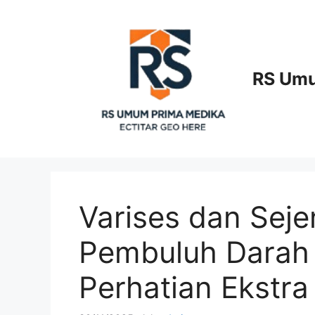
Langsung
ke
isi
RS Umu
Varises dan Seje
Pembuluh Darah
Perhatian Ekstra