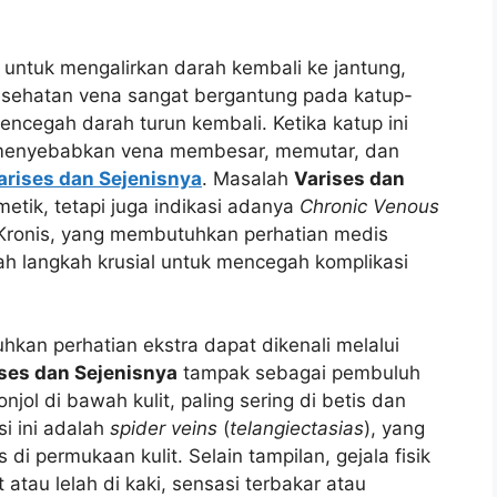
 untuk mengalirkan darah kembali ke jantung,
Kesehatan vena sangat bergantung pada katup-
encegah darah turun kembali. Ketika katup ini
menyebabkan vena membesar, memutar, dan
arises dan Sejenisnya
. Masalah
Varises dan
etik, tetapi juga indikasi adanya
Chronic Venous
a Kronis, yang membutuhkan perhatian medis
ah langkah krusial untuk mencegah komplikasi
n perhatian ekstra dapat dikenali melalui
ses dan Sejenisnya
tampak sebagai pembuluh
ol di bawah kulit, paling sering di betis dan
si ini adalah
spider veins
(
telangiectasias
), yang
s di permukaan kulit. Selain tampilan, gejala fisik
 atau lelah di kaki, sensasi terbakar atau