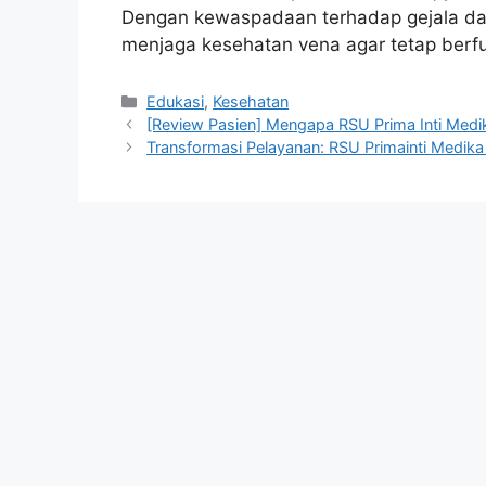
Dengan kewaspadaan terhadap gejala dan 
menjaga kesehatan vena agar tetap berfu
Kategori
Edukasi
,
Kesehatan
[Review Pasien] Mengapa RSU Prima Inti Medik
Transformasi Pelayanan: RSU Primainti Medika 