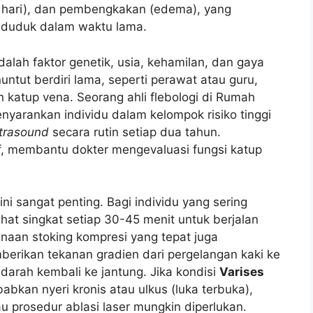
m hari), dan pembengkakan (edema), yang
 duduk dalam waktu lama.
lah faktor genetik, usia, kehamilan, dan gaya
untut berdiri lama, seperti perawat atau guru,
n katup vena. Seorang ahli flebologi di Rumah
yarankan individu dalam kelompok risiko tinggi
ltrasound
secara rutin setiap dua tahun.
if, membantu dokter mengevaluasi fungsi katup
 sangat penting. Bagi individu yang sering
ahat singkat setiap 30-45 menit untuk berjalan
naan stoking kompresi yang tepat juga
berikan tekanan gradien dari pergelangan kaki ke
 darah kembali ke jantung. Jika kondisi
Varises
kan nyeri kronis atau ulkus (luka terbuka),
u prosedur ablasi laser mungkin diperlukan.