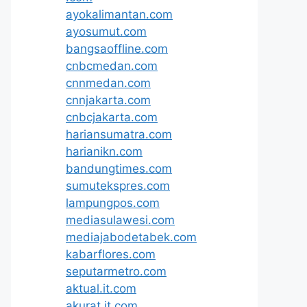
ayokalimantan.com
ayosumut.com
bangsaoffline.com
cnbcmedan.com
cnnmedan.com
cnnjakarta.com
cnbcjakarta.com
hariansumatra.com
harianikn.com
bandungtimes.com
sumutekspres.com
lampungpos.com
mediasulawesi.com
mediajabodetabek.com
kabarflores.com
seputarmetro.com
aktual.it.com
akurat.it.com