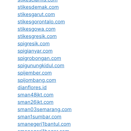
stikesdemak.com
stikesgarut.com
stikesgorontalo.com
stikesgowa.com
stikesgresik.com
spigresik.com
spigianyar.com
spigrobongan.com
spigunungkidul.com
spijember.com
spijombang.com
dianflores.id
sman48jkt.com
sman26jkt.com
sman03semarang.com
sman1sumbar.com
smanegeri1bantul.com