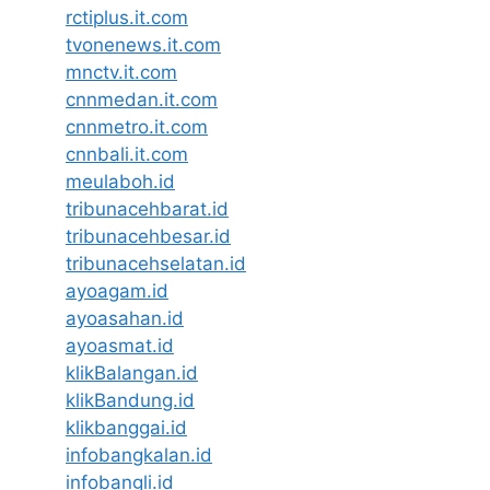
rctiplus.it.com
tvonenews.it.com
mnctv.it.com
cnnmedan.it.com
cnnmetro.it.com
cnnbali.it.com
meulaboh.id
tribunacehbarat.id
tribunacehbesar.id
tribunacehselatan.id
ayoagam.id
ayoasahan.id
ayoasmat.id
klikBalangan.id
klikBandung.id
klikbanggai.id
infobangkalan.id
infobangli.id