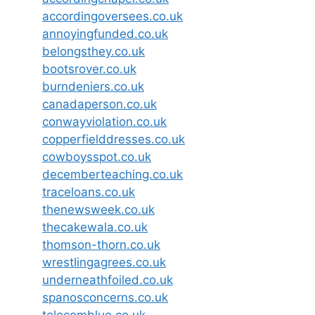
accordingoversees.co.uk
annoyingfunded.co.uk
belongsthey.co.uk
bootsrover.co.uk
burndeniers.co.uk
canadaperson.co.uk
conwayviolation.co.uk
copperfielddresses.co.uk
cowboysspot.co.uk
decemberteaching.co.uk
traceloans.co.uk
thenewsweek.co.uk
thecakewala.co.uk
thomson-thorn.co.uk
wrestlingagrees.co.uk
underneathfoiled.co.uk
spanosconcerns.co.uk