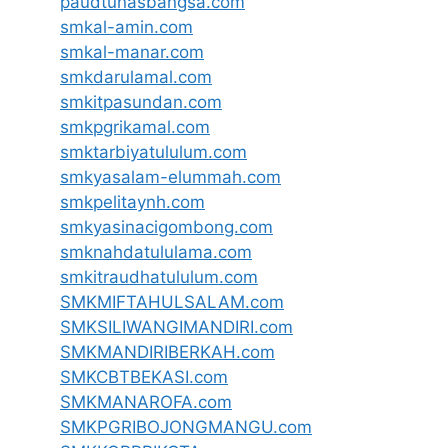
paudtunasbangsa.com
smkal-amin.com
smkal-manar.com
smkdarulamal.com
smkitpasundan.com
smkpgrikamal.com
smktarbiyatululum.com
smkyasalam-elummah.com
smkpelitaynh.com
smkyasinacigombong.com
smknahdatululama.com
smkitraudhatululum.com
SMKMIFTAHULSALAM.com
SMKSILIWANGIMANDIRI.com
SMKMANDIRIBERKAH.com
SMKCBTBEKASI.com
SMKMANAROFA.com
SMKPGRIBOJONGMANGU.com