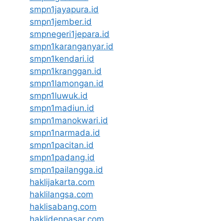
smpn1jayapura.id
smpn1jember.id
smpnegeri1jepara.id
smpn1karanganyar.id
smpn1kendari.id
smpn1kranggan.id
smpn1lamongan.id
smpn1luwuk.id
smpn1madiun.id
smpn1manokwari.id
smpn1narmada.id
smpn1pacitan.id
smpn1padang.id
smpn1pailangga.id
haklijakarta.com
haklilangsa.com
haklisabang.com
haklidenpasar.com