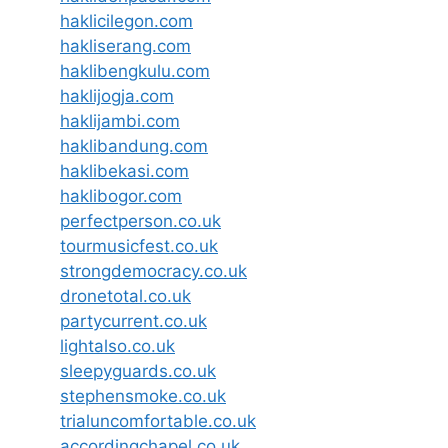
haklicilegon.com
hakliserang.com
haklibengkulu.com
haklijogja.com
haklijambi.com
haklibandung.com
haklibekasi.com
haklibogor.com
perfectperson.co.uk
tourmusicfest.co.uk
strongdemocracy.co.uk
dronetotal.co.uk
partycurrent.co.uk
lightalso.co.uk
sleepyguards.co.uk
stephensmoke.co.uk
trialuncomfortable.co.uk
accordingchapel.co.uk