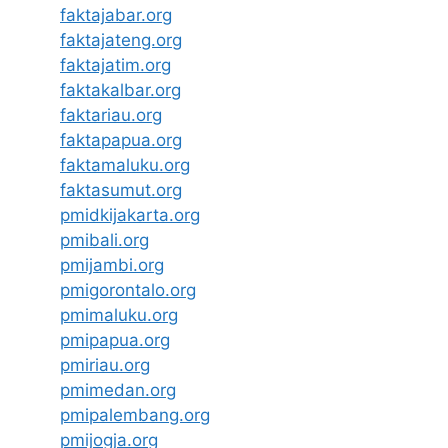
faktajabar.org
faktajateng.org
faktajatim.org
faktakalbar.org
faktariau.org
faktapapua.org
faktamaluku.org
faktasumut.org
pmidkijakarta.org
pmibali.org
pmijambi.org
pmigorontalo.org
pmimaluku.org
pmipapua.org
pmiriau.org
pmimedan.org
pmipalembang.org
pmijogja.org