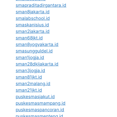
smapraditadirgantara.id
sman8jakarta.id
smalabschool.id
smaskanisius.id
sman2jakarta.id
sman68jkt.id
sman8yogyakarta.id
smasungguldel.id
sman1jogja.id
sman28dkijakarta.id
sman3jogja.id
sman81jkt.id
sman2malang.id
sman21jkt.id
puskesmasjakut.id
puskesmasmampang.id
puskesmaspancoran.id
puskesmasmenteng.id