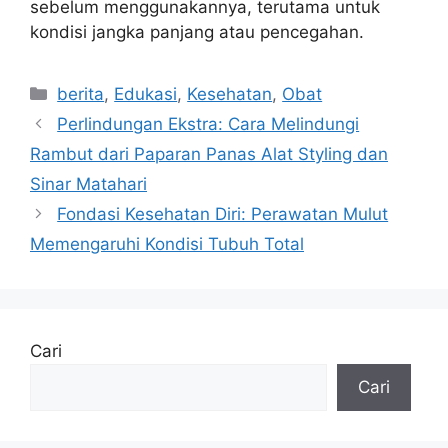
sebelum menggunakannya, terutama untuk
kondisi jangka panjang atau pencegahan.
Kategori
berita
,
Edukasi
,
Kesehatan
,
Obat
Perlindungan Ekstra: Cara Melindungi
Rambut dari Paparan Panas Alat Styling dan
Sinar Matahari
Fondasi Kesehatan Diri: Perawatan Mulut
Memengaruhi Kondisi Tubuh Total
Cari
Cari