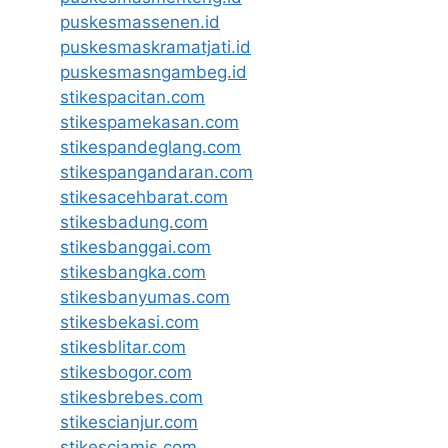
puskesmassenen.id
puskesmaskramatjati.id
puskesmasngambeg.id
stikespacitan.com
stikespamekasan.com
stikespandeglang.com
stikespangandaran.com
stikesacehbarat.com
stikesbadung.com
stikesbanggai.com
stikesbangka.com
stikesbanyumas.com
stikesbekasi.com
stikesblitar.com
stikesbogor.com
stikesbrebes.com
stikescianjur.com
stikesciamis.com