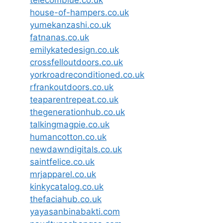
telecomblue.co.uk
house-of-hampers.co.uk
yumekanzashi.co.uk
fatnanas.co.uk
emilykatedesign.co.uk
crossfelloutdoors.co.uk
yorkroadreconditioned.co.uk
rfrankoutdoors.co.uk
teaparentrepeat.co.uk
thegenerationhub.co.uk
talkingmagpie.co.uk
humancotton.co.uk
newdawndigitals.co.uk
saintfelice.co.uk
mrjapparel.co.uk
kinkycatalog.co.uk
thefaciahub.co.uk
yayasanbinabakti.com