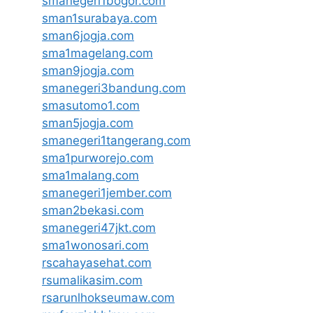
smanegeri1bogor.com
sman1surabaya.com
sman6jogja.com
sma1magelang.com
sman9jogja.com
smanegeri3bandung.com
smasutomo1.com
sman5jogja.com
smanegeri1tangerang.com
sma1purworejo.com
sma1malang.com
smanegeri1jember.com
sman2bekasi.com
smanegeri47jkt.com
sma1wonosari.com
rscahayasehat.com
rsumalikasim.com
rsarunlhokseumaw.com