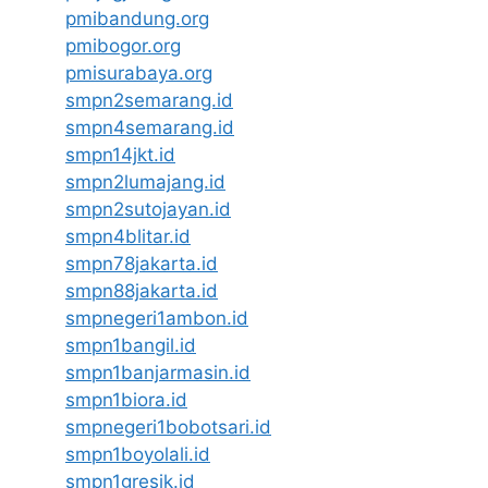
pmibandung.org
pmibogor.org
pmisurabaya.org
smpn2semarang.id
smpn4semarang.id
smpn14jkt.id
smpn2lumajang.id
smpn2sutojayan.id
smpn4blitar.id
smpn78jakarta.id
smpn88jakarta.id
smpnegeri1ambon.id
smpn1bangil.id
smpn1banjarmasin.id
smpn1biora.id
smpnegeri1bobotsari.id
smpn1boyolali.id
smpn1gresik.id