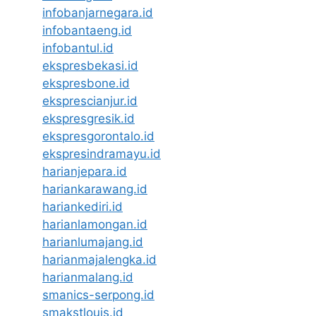
infobanjarnegara.id
infobantaeng.id
infobantul.id
ekspresbekasi.id
ekspresbone.id
eksprescianjur.id
ekspresgresik.id
ekspresgorontalo.id
ekspresindramayu.id
harianjepara.id
hariankarawang.id
hariankediri.id
harianlamongan.id
harianlumajang.id
harianmajalengka.id
harianmalang.id
smanics-serpong.id
smakstlouis.id