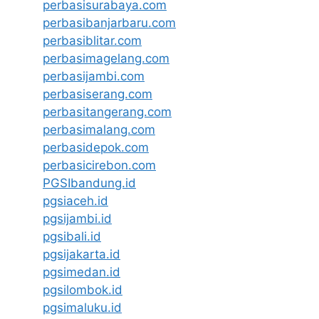
perbasisurabaya.com
perbasibanjarbaru.com
perbasiblitar.com
perbasimagelang.com
perbasijambi.com
perbasiserang.com
perbasitangerang.com
perbasimalang.com
perbasidepok.com
perbasicirebon.com
PGSIbandung.id
pgsiaceh.id
pgsijambi.id
pgsibali.id
pgsijakarta.id
pgsimedan.id
pgsilombok.id
pgsimaluku.id