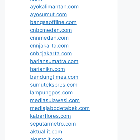
ayokalimantan.com
ayosumut.com
bangsaoffline.com
cnbcmedan.com
cnnmedan.com
cnnjakarta.com
cnbcjakarta.com
hariansumatra.com
harianikn.com
bandungtimes.com
sumutekspres.com
lampungpos.com
mediasulawesi.com
mediajabodetabek.com
kabarflores.com
seputarmetro.com
aktual.it.com
akurat.it.com