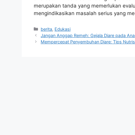
merupakan tanda yang memerlukan evaluas
mengindikasikan masalah serius yang mem
Kategori
berita
,
Edukasi
Jangan Anggap Remeh: Gejala Diare pada An
Mempercepat Penyembuhan Diare: Tips Nutrisi