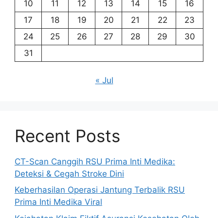
10
11
12
13
14
15
16
17
18
19
20
21
22
23
24
25
26
27
28
29
30
31
« Jul
Recent Posts
CT-Scan Canggih RSU Prima Inti Medika:
Deteksi & Cegah Stroke Dini
Keberhasilan Operasi Jantung Terbalik RSU
Prima Inti Medika Viral