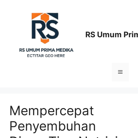
Langsung
ke
isi
RS Umum Prim
Menu
Mempercepat
Penyembuhan