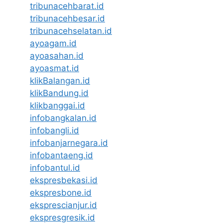
tribunacehbarat.id
tribunacehbesar.id
tribunacehselatan.id
ayoagam.id
ayoasahan.id
ayoasmat.id
klikBalangan.id
klikBandung.id
klikbanggai.id
infobangkalan.id
infobangli.id
infobanjarnegara.id
infobantaeng.id
infobantul.id
ekspresbekasi.id
ekspresbone.id
eksprescianjur.id
ekspresgresik.id