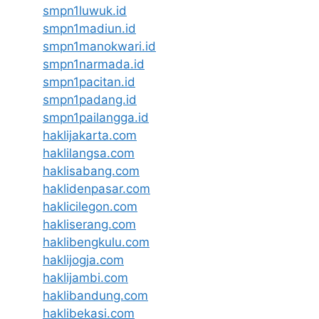
smpn1luwuk.id
smpn1madiun.id
smpn1manokwari.id
smpn1narmada.id
smpn1pacitan.id
smpn1padang.id
smpn1pailangga.id
haklijakarta.com
haklilangsa.com
haklisabang.com
haklidenpasar.com
haklicilegon.com
hakliserang.com
haklibengkulu.com
haklijogja.com
haklijambi.com
haklibandung.com
haklibekasi.com