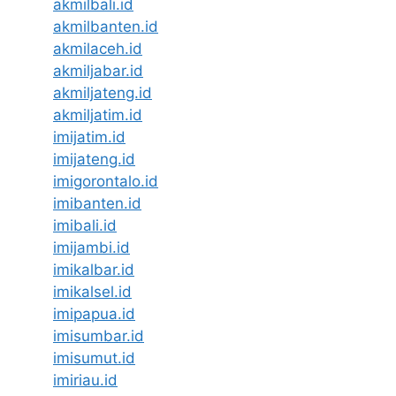
akmilbali.id
akmilbanten.id
akmilaceh.id
akmiljabar.id
akmiljateng.id
akmiljatim.id
imijatim.id
imijateng.id
imigorontalo.id
imibanten.id
imibali.id
imijambi.id
imikalbar.id
imikalsel.id
imipapua.id
imisumbar.id
imisumut.id
imiriau.id