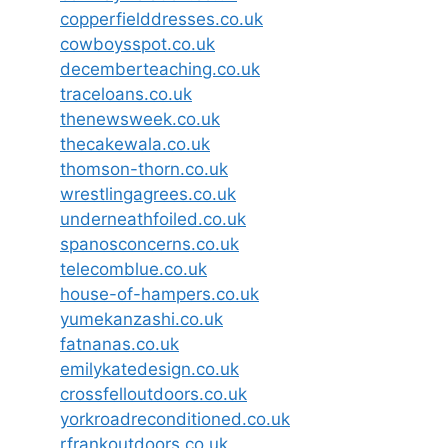
copperfielddresses.co.uk
cowboysspot.co.uk
decemberteaching.co.uk
traceloans.co.uk
thenewsweek.co.uk
thecakewala.co.uk
thomson-thorn.co.uk
wrestlingagrees.co.uk
underneathfoiled.co.uk
spanosconcerns.co.uk
telecomblue.co.uk
house-of-hampers.co.uk
yumekanzashi.co.uk
fatnanas.co.uk
emilykatedesign.co.uk
crossfelloutdoors.co.uk
yorkroadreconditioned.co.uk
rfrankoutdoors.co.uk