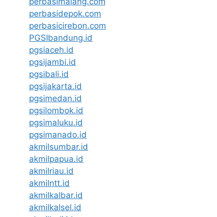
perbasimalang.com
perbasidepok.com
perbasicirebon.com
PGSIbandung.id
pgsiaceh.id
pgsijambi.id
pgsibali.id
pgsijakarta.id
pgsimedan.id
pgsilombok.id
pgsimaluku.id
pgsimanado.id
akmilsumbar.id
akmilpapua.id
akmilriau.id
akmilntt.id
akmilkalbar.id
akmilkalsel.id