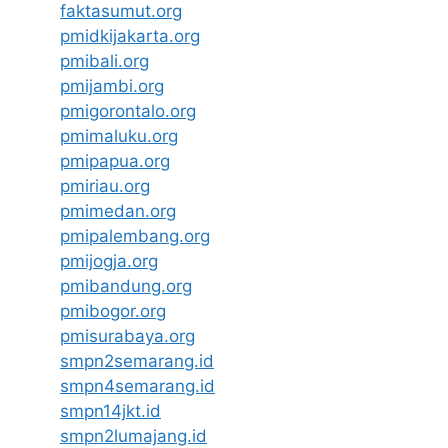
faktasumut.org
pmidkijakarta.org
pmibali.org
pmijambi.org
pmigorontalo.org
pmimaluku.org
pmipapua.org
pmiriau.org
pmimedan.org
pmipalembang.org
pmijogja.org
pmibandung.org
pmibogor.org
pmisurabaya.org
smpn2semarang.id
smpn4semarang.id
smpn14jkt.id
smpn2lumajang.id