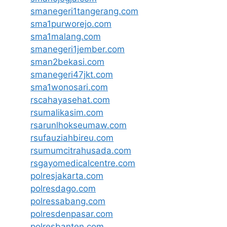
smanegeri1tangerang.com
sma1purworejo.com
sma1malang.com
smanegeri1jember.com
sman2bekasi.com
smanegeri47jkt.com
sma1wonosari.com
rscahayasehat.com
rsumalikasim.com
rsarunlhokseumaw.com
rsufauziahbireu.com
rsumumcitrahusada.com
rsgayomedicalcentre.com
polresjakarta.com
polresdago.com
polressabang.com
polresdenpasar.com
polresbanten.com