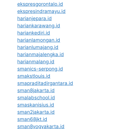
ekspresgorontalo.id
ekspresindramayu.id
harianjepara.id
hariankarawang.id
hariankediri.id
harianlamongan.id
harianlumajang.id
harianmajalengka.id
harianmalang.id
smanics-serpong.id
smakstlouis.id
smapraditadirgantara.id
sman8jakarta.id
smalabschool.id
smaskanisius.id
sman2jakarta.id
sman68jkt.id
sman8yogyakarta.id