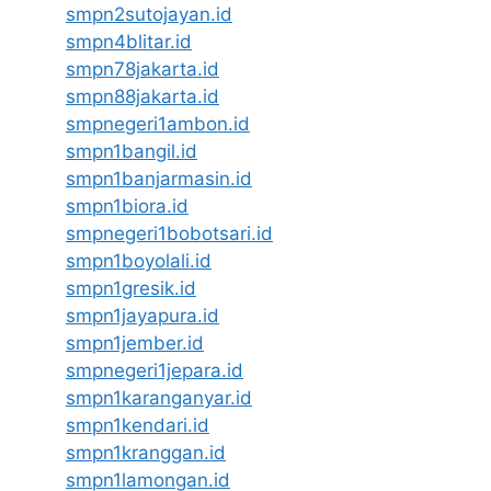
smpn2sutojayan.id
smpn4blitar.id
smpn78jakarta.id
smpn88jakarta.id
smpnegeri1ambon.id
smpn1bangil.id
smpn1banjarmasin.id
smpn1biora.id
smpnegeri1bobotsari.id
smpn1boyolali.id
smpn1gresik.id
smpn1jayapura.id
smpn1jember.id
smpnegeri1jepara.id
smpn1karanganyar.id
smpn1kendari.id
smpn1kranggan.id
smpn1lamongan.id