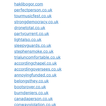
haklibogor.com
perfectperson.co.uk
tourmusicfest.co.uk
strongdemocracy.co.uk
dronetotal.co.uk
partycurrent.co.uk
lightalso.co.uk
sleepyguards.co.uk
stephensmoke.co.uk
trialuncomfortable.co.uk
accordingchapel.co.uk
accordingoversees.co.uk
annoyingfunded.co.uk
belongsthey.co.uk
bootsrover.co.uk
burndeniers.co.uk
canadaperson.co.uk
conwayviolation.co.uk