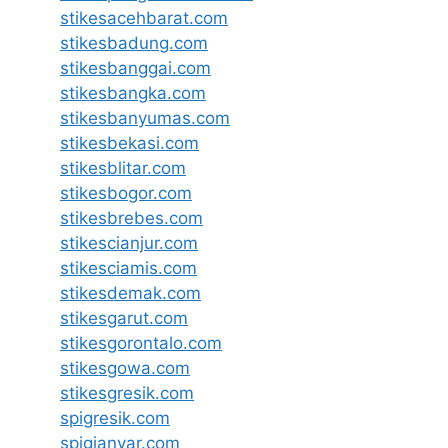
stikesacehbarat.com
stikesbadung.com
stikesbanggai.com
stikesbangka.com
stikesbanyumas.com
stikesbekasi.com
stikesblitar.com
stikesbogor.com
stikesbrebes.com
stikescianjur.com
stikesciamis.com
stikesdemak.com
stikesgarut.com
stikesgorontalo.com
stikesgowa.com
stikesgresik.com
spigresik.com
spigianyar.com