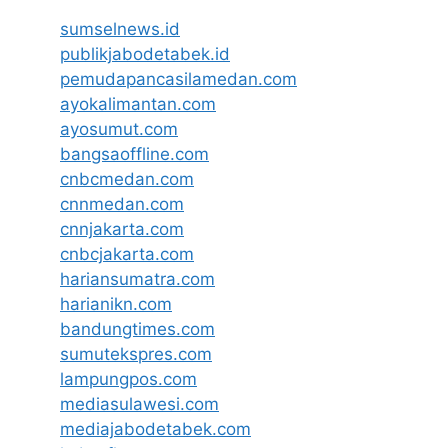
sumselnews.id
publikjabodetabek.id
pemudapancasilamedan.com
ayokalimantan.com
ayosumut.com
bangsaoffline.com
cnbcmedan.com
cnnmedan.com
cnnjakarta.com
cnbcjakarta.com
hariansumatra.com
harianikn.com
bandungtimes.com
sumutekspres.com
lampungpos.com
mediasulawesi.com
mediajabodetabek.com