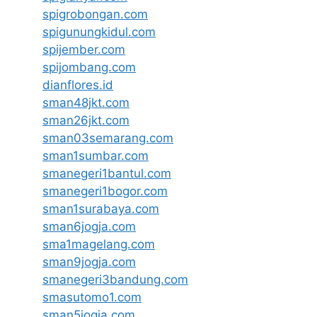
spigrobongan.com
spigunungkidul.com
spijember.com
spijombang.com
dianflores.id
sman48jkt.com
sman26jkt.com
sman03semarang.com
sman1sumbar.com
smanegeri1bantul.com
smanegeri1bogor.com
sman1surabaya.com
sman6jogja.com
sma1magelang.com
sman9jogja.com
smanegeri3bandung.com
smasutomo1.com
sman5jogja.com