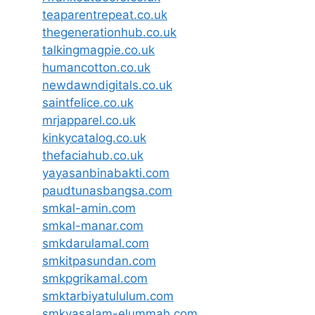
teaparentrepeat.co.uk
thegenerationhub.co.uk
talkingmagpie.co.uk
humancotton.co.uk
newdawndigitals.co.uk
saintfelice.co.uk
mrjapparel.co.uk
kinkycatalog.co.uk
thefaciahub.co.uk
yayasanbinabakti.com
paudtunasbangsa.com
smkal-amin.com
smkal-manar.com
smkdarulamal.com
smkitpasundan.com
smkpgrikamal.com
smktarbiyatululum.com
smkyasalam-elummah.com