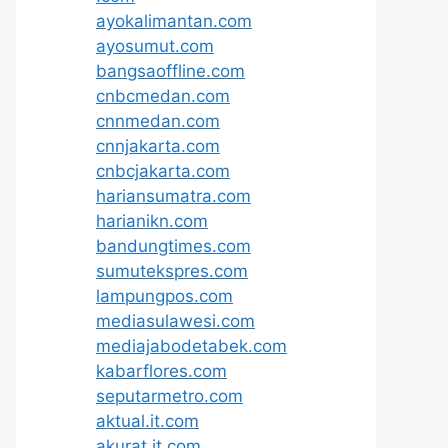
ayokalimantan.com
ayosumut.com
bangsaoffline.com
cnbcmedan.com
cnnmedan.com
cnnjakarta.com
cnbcjakarta.com
hariansumatra.com
harianikn.com
bandungtimes.com
sumutekspres.com
lampungpos.com
mediasulawesi.com
mediajabodetabek.com
kabarflores.com
seputarmetro.com
aktual.it.com
akurat.it.com