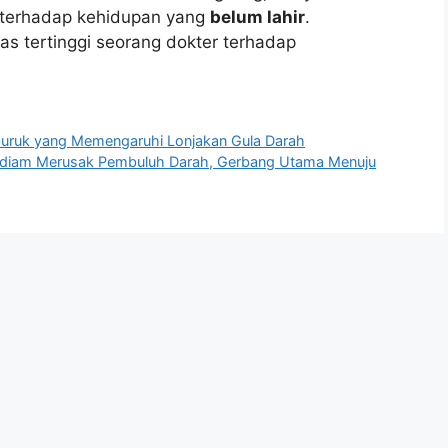
n terhadap kehidupan yang
belum lahir
.
tas tertinggi seorang dokter terhadap
buruk yang Memengaruhi Lonjakan Gula Darah
m-diam Merusak Pembuluh Darah, Gerbang Utama Menuju