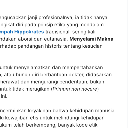
gucapkan janji profesionalnya, ia tidak hanya
ngikat diri pada prinsip etika yang mendalam.
mpah Hippokrates
tradisional, sering kali
indakan aborsi dan eutanasia.
Menyelami Makna
hadap pandangan historis tentang kesucian
n untuk menyelamatkan dan mempertahankan
, atau bunuh diri berbantuan dokter, didasarkan
 merawat dan mengurangi penderitaan, bukan
ntuk tidak merugikan (
Primum non nocere
)
ini.
 mencerminkan keyakinan bahwa kehidupan manusia
iki kewajiban etis untuk melindungi kehidupan
ukum telah berkembang, banyak kode etik