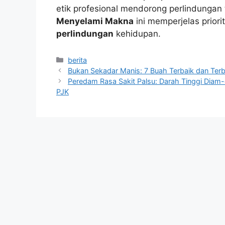
etik profesional mendorong perlindunga
Menyelami Makna
ini memperjelas priori
perlindungan
kehidupan.
Kategori
berita
Bukan Sekadar Manis: 7 Buah Terbaik dan Ter
Peredam Rasa Sakit Palsu: Darah Tinggi Dia
PJK