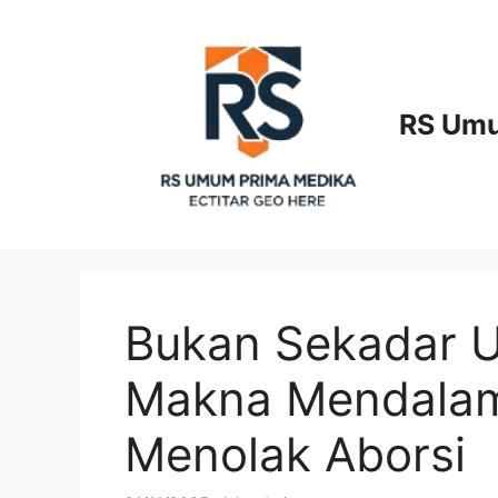
Langsung
ke
isi
RS Umu
Bukan Sekadar U
Makna Mendalam 
Menolak Aborsi