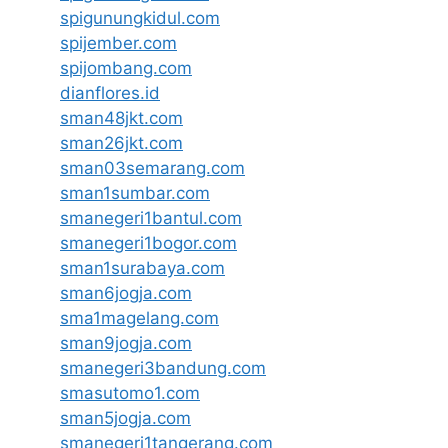
spigunungkidul.com
spijember.com
spijombang.com
dianflores.id
sman48jkt.com
sman26jkt.com
sman03semarang.com
sman1sumbar.com
smanegeri1bantul.com
smanegeri1bogor.com
sman1surabaya.com
sman6jogja.com
sma1magelang.com
sman9jogja.com
smanegeri3bandung.com
smasutomo1.com
sman5jogja.com
smanegeri1tangerang.com