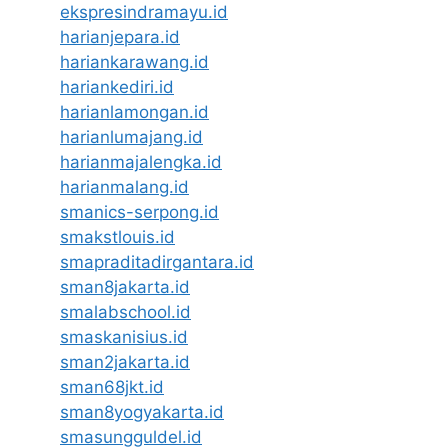
ekspresindramayu.id
harianjepara.id
hariankarawang.id
hariankediri.id
harianlamongan.id
harianlumajang.id
harianmajalengka.id
harianmalang.id
smanics-serpong.id
smakstlouis.id
smapraditadirgantara.id
sman8jakarta.id
smalabschool.id
smaskanisius.id
sman2jakarta.id
sman68jkt.id
sman8yogyakarta.id
smasungguldel.id