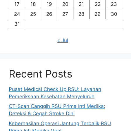
17
18
19
20
21
22
23
24
25
26
27
28
29
30
31
« Jul
Recent Posts
Pusat Medical Check Up RSU: Layanan
Pemeriksaan Kesehatan Menyeluruh
CT-Scan Canggih RSU Prima Inti Medika:
Deteksi & Cegah Stroke Dini
Keberhasilan Operasi Jantung Terbalik RSU
Prima Inti Medika Viral