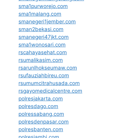
sma1purworejo.com
sma1malang.com
smanegeri1jember.com
sman2bekasi.com
smanegeri47jkt.com
sma1wonosari.com
rscahayasehat.com
rsumalikasim.com
rsarunlhokseumaw.com
rsufauziahbireu.com
rsumumcitrahusada.com
rsgayomedicalcentre.com
polresjakarta.com
polresdago.com
polressabang.com
polresdenpasar.com
polresbanten.com
polresjambi.com