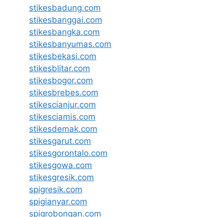
stikesbadung.com
stikesbanggai.com
stikesbangka.com
stikesbanyumas.com
stikesbekasi.com
stikesblitar.com
stikesbogor.com
stikesbrebes.com
stikescianjur.com
stikesciamis.com
stikesdemak.com
stikesgarut.com
stikesgorontalo.com
stikesgowa.com
stikesgresik.com
spigresik.com
spigianyar.com
spigrobongan.com