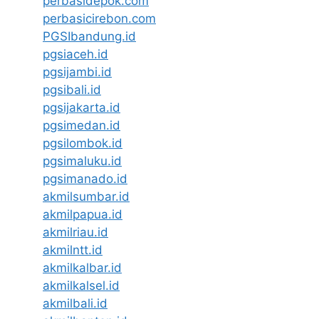
perbasidepok.com
perbasicirebon.com
PGSIbandung.id
pgsiaceh.id
pgsijambi.id
pgsibali.id
pgsijakarta.id
pgsimedan.id
pgsilombok.id
pgsimaluku.id
pgsimanado.id
akmilsumbar.id
akmilpapua.id
akmilriau.id
akmilntt.id
akmilkalbar.id
akmilkalsel.id
akmilbali.id