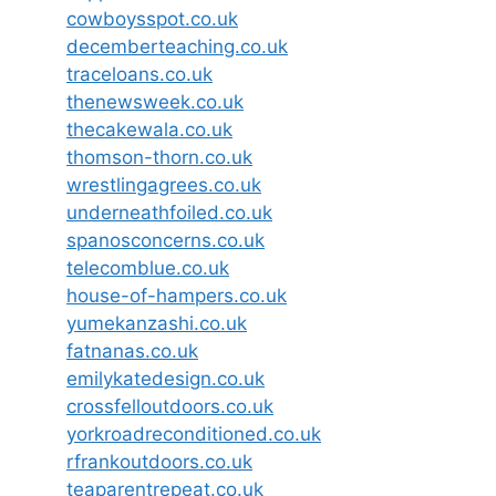
cowboysspot.co.uk
decemberteaching.co.uk
traceloans.co.uk
thenewsweek.co.uk
thecakewala.co.uk
thomson-thorn.co.uk
wrestlingagrees.co.uk
underneathfoiled.co.uk
spanosconcerns.co.uk
telecomblue.co.uk
house-of-hampers.co.uk
yumekanzashi.co.uk
fatnanas.co.uk
emilykatedesign.co.uk
crossfelloutdoors.co.uk
yorkroadreconditioned.co.uk
rfrankoutdoors.co.uk
teaparentrepeat.co.uk