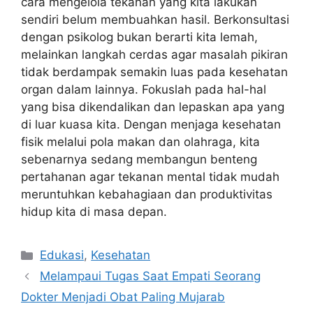
cara mengelola tekanan yang kita lakukan
sendiri belum membuahkan hasil. Berkonsultasi
dengan psikolog bukan berarti kita lemah,
melainkan langkah cerdas agar masalah pikiran
tidak berdampak semakin luas pada kesehatan
organ dalam lainnya. Fokuslah pada hal-hal
yang bisa dikendalikan dan lepaskan apa yang
di luar kuasa kita. Dengan menjaga kesehatan
fisik melalui pola makan dan olahraga, kita
sebenarnya sedang membangun benteng
pertahanan agar tekanan mental tidak mudah
meruntuhkan kebahagiaan dan produktivitas
hidup kita di masa depan.
Kategori
Edukasi
,
Kesehatan
Melampaui Tugas Saat Empati Seorang
Dokter Menjadi Obat Paling Mujarab