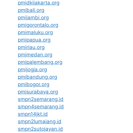
pmidkijakarta.org
pmibali.org
pmijambi.org
pmigorontalo.org
pmimaluku.org
pmipapua.org
pmiriau.org
pmimedan.org
pmipalembang.org
pmijogja.org
pmibandung.org
pmibogor.org
pmisurabaya.org
smpn2semarang.id
smpn4semarang.id
smpn14jkt.id
smpn2lumajang.id
smpn2sutojayan.id