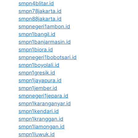
smpn4blitar.id
smpn78jakarta.id
smpn88jakarta.id
smpnegeri1ambon.id
smpn1bangil.id
smpn1banjarmasin.id
smpn1biora.id
smpnegeri1bobotsari.id
smpn1boyolali.id
smpn1gresik.id
smpn1jayapura.id
smpn1jember.id
smpnegeri1jepara.id
smpn1karanganyar.id
smpn1kendari.id
smpn1kranggan.id
smpn1lamongan.id
smpn1luwuk.id