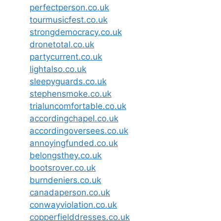
perfectperson.co.uk
tourmusicfest.co.uk
strongdemocracy.co.uk
dronetotal.co.uk
partycurrent.co.uk
lightalso.co.uk
sleepyguards.co.uk
stephensmoke.co.uk
trialuncomfortable.co.uk
accordingchapel.co.uk
accordingoversees.co.uk
annoyingfunded.co.uk
belongsthey.co.uk
bootsrover.co.uk
burndeniers.co.uk
canadaperson.co.uk
conwayviolation.co.uk
copperfielddresses.co.uk