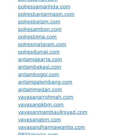
polressamarinda.com
polresbanjarmasin.com
polresbatam.com
polresambon.com
polresbima.com
polresmataram.com
polresdumai.com
antamjakarta.com
antambekasi.com
antambogor.com
antampalembang.com
antammedan.com
yayasanarrohmah.com
yayasanpkbm.com
yayasanmambaulirsyad.com
yayasanabm.com
yayasandharmawanita.com
PBSIjakarta.com