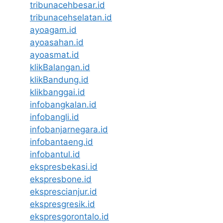
tribunacehbesar.id
tribunacehselatan.id
ayoagam.id
ayoasahan.id
ayoasmat.id
klikBalangan.id
klikBandung.id
klikbanggai.id
infobangkalan.id
infobangli.id
infobanjarnegara.id
infobantaeng.id
infobantul.id
ekspresbekasi.id
ekspresbone.id
eksprescianjur.id
ekspresgresik.id
ekspresgorontalo.id