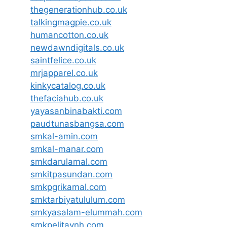
thegenerationhub.co.uk
talkingmagpie.co.uk
humancotton.co.uk
newdawndigitals.co.uk
saintfelice.co.uk
mrjapparel.co.uk
kinkycatalog.co.uk
thefaciahub.co.uk
yayasanbinabakti.com
paudtunasbangsa.com
smkal-amin.com
smkal-manar.com
smkdarulamal.com
smkitpasundan.com
smkpgrikamal.com
smktarbiyatululum.com
smkyasalam-elummah.com
smkpelitaynh.com