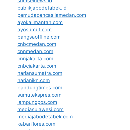
sumselnews.id
publikjabodetabek.id
pemudapancasilamedan.com
ayokalimantan.com
ayosumut.com
bangsaoffline.com
cnbcmedan.com
cnnmedan.com
cnnjakarta.com
cnbcjakarta.com
hariansumatra.com
harianikn.com
bandungtimes.com
sumutekspres.com
lampungpos.com
mediasulawesi.com
mediajabodetabek.com
kabarflores.com