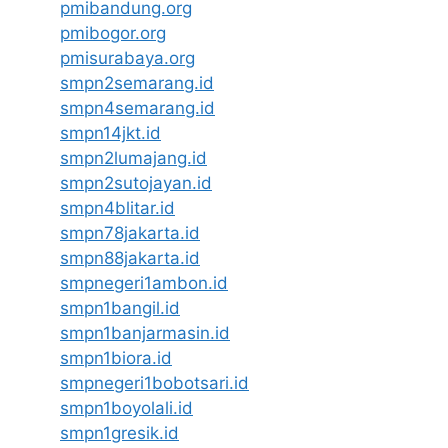
pmibandung.org
pmibogor.org
pmisurabaya.org
smpn2semarang.id
smpn4semarang.id
smpn14jkt.id
smpn2lumajang.id
smpn2sutojayan.id
smpn4blitar.id
smpn78jakarta.id
smpn88jakarta.id
smpnegeri1ambon.id
smpn1bangil.id
smpn1banjarmasin.id
smpn1biora.id
smpnegeri1bobotsari.id
smpn1boyolali.id
smpn1gresik.id