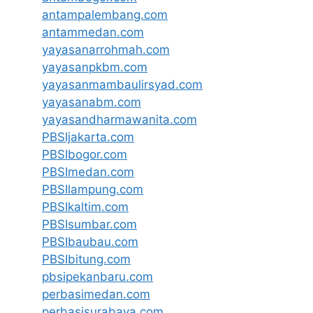
antampalembang.com
antammedan.com
yayasanarrohmah.com
yayasanpkbm.com
yayasanmambaulirsyad.com
yayasanabm.com
yayasandharmawanita.com
PBSIjakarta.com
PBSIbogor.com
PBSImedan.com
PBSIlampung.com
PBSIkaltim.com
PBSIsumbar.com
PBSIbaubau.com
PBSIbitung.com
pbsipekanbaru.com
perbasimedan.com
perbasisurabaya.com