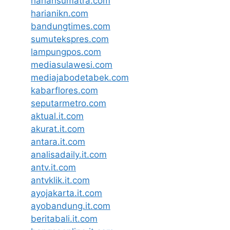
hariansumatra.com
harianikn.com
bandungtimes.com
sumutekspres.com
lampungpos.com
mediasulawesi.com
mediajabodetabek.com
kabarflores.com
seputarmetro.com
aktual.it.com
akurat.it.com
antara.it.com
analisadaily.it.com
antv.it.com
antvklik.it.com
ayojakarta.it.com
ayobandung.it.com
beritabali.it.com