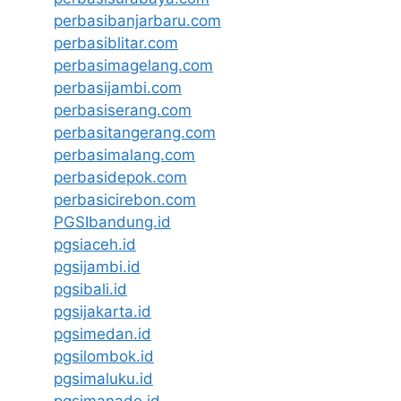
perbasibanjarbaru.com
perbasiblitar.com
perbasimagelang.com
perbasijambi.com
perbasiserang.com
perbasitangerang.com
perbasimalang.com
perbasidepok.com
perbasicirebon.com
PGSIbandung.id
pgsiaceh.id
pgsijambi.id
pgsibali.id
pgsijakarta.id
pgsimedan.id
pgsilombok.id
pgsimaluku.id
pgsimanado.id