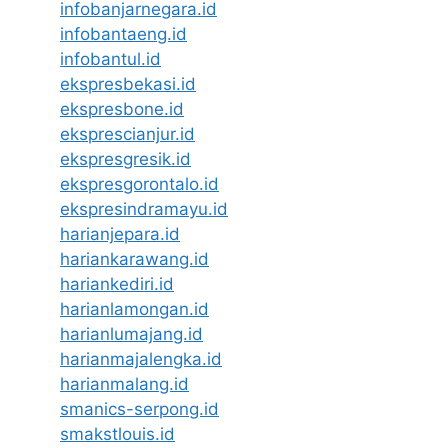
infobanjarnegara.id
infobantaeng.id
infobantul.id
ekspresbekasi.id
ekspresbone.id
eksprescianjur.id
ekspresgresik.id
ekspresgorontalo.id
ekspresindramayu.id
harianjepara.id
hariankarawang.id
hariankediri.id
harianlamongan.id
harianlumajang.id
harianmajalengka.id
harianmalang.id
smanics-serpong.id
smakstlouis.id