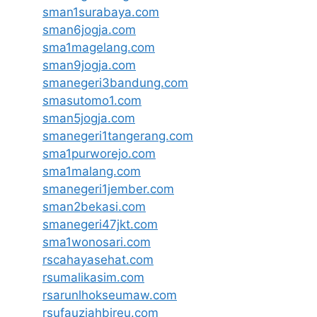
sman1surabaya.com
sman6jogja.com
sma1magelang.com
sman9jogja.com
smanegeri3bandung.com
smasutomo1.com
sman5jogja.com
smanegeri1tangerang.com
sma1purworejo.com
sma1malang.com
smanegeri1jember.com
sman2bekasi.com
smanegeri47jkt.com
sma1wonosari.com
rscahayasehat.com
rsumalikasim.com
rsarunlhokseumaw.com
rsufauziahbireu.com