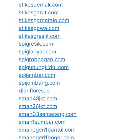
stikesdemak.com
stikesgarut.com
stikesgorontalo.com
stikesgowa.com
stikesgresik.com
spigresik.com
spigianyar.com
spigrobongan.com
spigunungkidul.com
spijember.com
spijombang.com
dianflores.id
sman48jkt.com
sman26jkt.com
sman03semarang.com
sman1sumbar.com
smanegeri1bantul.com
smanegeri1bogor.com