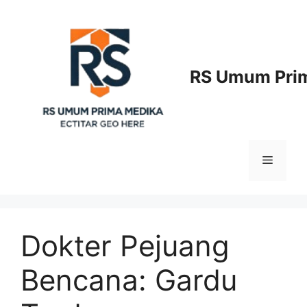
Langsung
ke
isi
RS Umum Prim
Menu
Dokter Pejuang
Bencana: Gardu