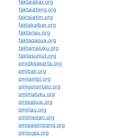
faktajabar.org
faktajateng.org
faktajatim.org
faktakalbar.org
faktariau.org
faktapapua.org
faktamaluku.org
faktasumut.org
pmidkijakarta.org
pmibali.org
pmijambi.org
pmigorontalo.org
pmimaluku.org
pmipapua.org
pmiriau.org
pmimedan.org
pmipalembang.org
pmijogja.org