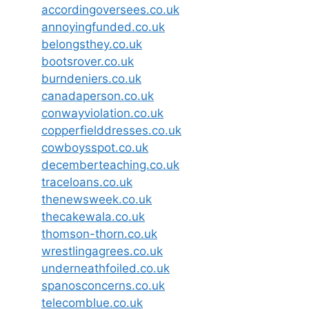
accordingoversees.co.uk
annoyingfunded.co.uk
belongsthey.co.uk
bootsrover.co.uk
burndeniers.co.uk
canadaperson.co.uk
conwayviolation.co.uk
copperfielddresses.co.uk
cowboysspot.co.uk
decemberteaching.co.uk
traceloans.co.uk
thenewsweek.co.uk
thecakewala.co.uk
thomson-thorn.co.uk
wrestlingagrees.co.uk
underneathfoiled.co.uk
spanosconcerns.co.uk
telecomblue.co.uk