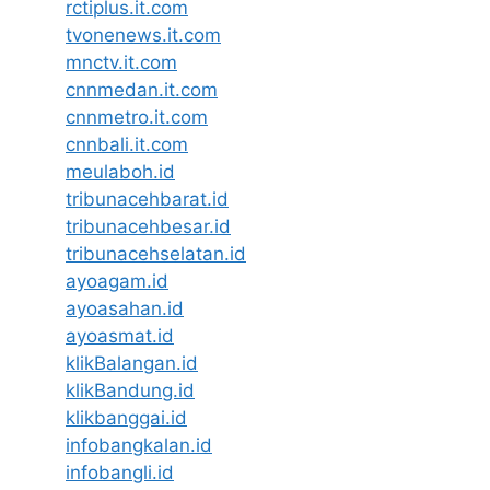
rctiplus.it.com
tvonenews.it.com
mnctv.it.com
cnnmedan.it.com
cnnmetro.it.com
cnnbali.it.com
meulaboh.id
tribunacehbarat.id
tribunacehbesar.id
tribunacehselatan.id
ayoagam.id
ayoasahan.id
ayoasmat.id
klikBalangan.id
klikBandung.id
klikbanggai.id
infobangkalan.id
infobangli.id