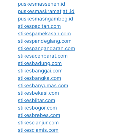
puskesmassenen.id
puskesmaskramatjati.id
puskesmasngambeg.id
stikespacitan.com
stikespamekasan.com
stikespandeglang.com
stikespangandaran.com
stikesacehbarat.com
stikesbadung.com
stikesbanggai.com
stikesbangka.com
stikesbanyumas.com
stikesbekasi.com
stikesblitar.com
stikesbogor.com
stikesbrebes.com
stikescianjur.com
stikesciamis.com