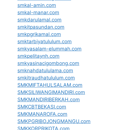
smkal-amin.com
smkal-manar.com
smkdarulamal.com
smkitpasundan.com
smkpgrikamal.com
smktarbiyatululum.com
smkyasalam-elummah.com
smkpelitaynh.com
smkyasinacigombong.com
smknahdatululama.com
smkitraudhatululum.com
SMKMIFTAHULSALAM.com
SMKSILIWANGIMANDIRI.com
SMKMANDIRIBERKAH.com
SMKCBTBEKASI.com
SMKMANAROFA.com
SMKPGRIBOJONGMANGU.com
SMKKORPRIKOTA.com