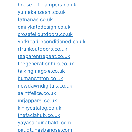
house-of-hampers.co.uk
yumekanzashi.co.uk
fatnanas.co.uk
emilykatedesign.co.uk
crossfelloutdoors.co.uk
yorkroadreconditioned.co.uk
rfrankoutdoors.co.uk
teaparentrepeat.co.uk
thegenerationhub.co.uk
talkingmagpie.co.uk
humancotton.co.uk
newdawndigitals.co.uk
saintfelice.co.uk
mrjapparel.co.uk
kinkycatalog.co.uk
thefaciahub.co.uk
yayasanbinabakti.com
paudtunasbangsa.com