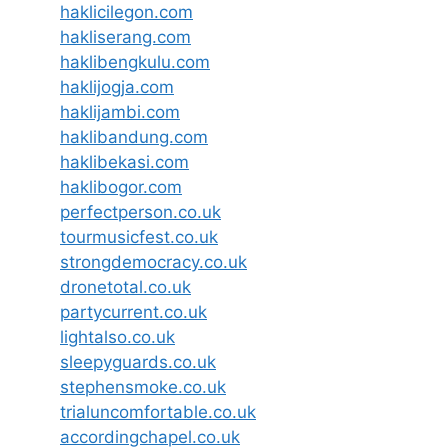
haklicilegon.com
hakliserang.com
haklibengkulu.com
haklijogja.com
haklijambi.com
haklibandung.com
haklibekasi.com
haklibogor.com
perfectperson.co.uk
tourmusicfest.co.uk
strongdemocracy.co.uk
dronetotal.co.uk
partycurrent.co.uk
lightalso.co.uk
sleepyguards.co.uk
stephensmoke.co.uk
trialuncomfortable.co.uk
accordingchapel.co.uk