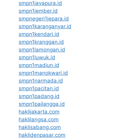
smpn1jayapura.id
smpn1jember.id
smpnegeri1jepara.id
smpn1karanganyar.id
smpn1kendari.id
smpn1kranggan.id
smpn1lamongan.id
smpn1luwuk.id
smpn1madiun.id
smpn1manokwari.id
smpn1narmada.id
smpn1pacitan.id
smpn1padang.id
smpn1pailangga.id
haklijakarta.com
haklilangsa.com
haklisabang.com
haklidenpasar.com