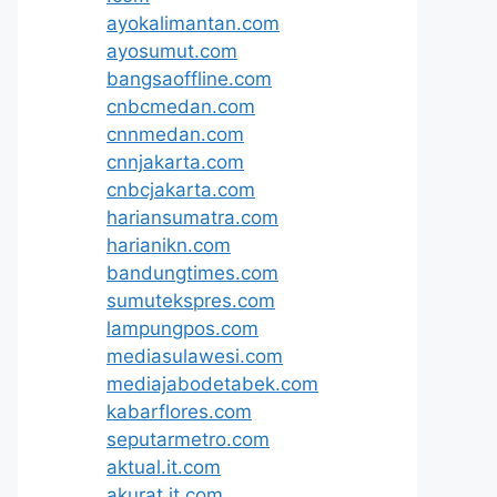
ayokalimantan.com
ayosumut.com
bangsaoffline.com
cnbcmedan.com
cnnmedan.com
cnnjakarta.com
cnbcjakarta.com
hariansumatra.com
harianikn.com
bandungtimes.com
sumutekspres.com
lampungpos.com
mediasulawesi.com
mediajabodetabek.com
kabarflores.com
seputarmetro.com
aktual.it.com
akurat.it.com