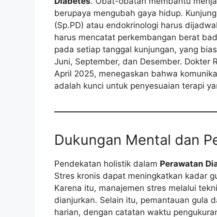
Diabetes
. Obat-obatan membantu menjaga
berupaya mengubah gaya hidup. Kunjungan
(Sp.PD) atau endokrinologi harus dijadwa
harus mencatat perkembangan berat bada
pada setiap tanggal kunjungan, yang bia
Juni, September, dan Desember. Dokter Ri
April 2025, menegaskan bahwa komunikasi
adalah kunci untuk penyesuaian terapi ya
Dukungan Mental dan P
Pendekatan holistik dalam
Perawatan Di
Stres kronis dapat meningkatkan kadar gu
Karena itu, manajemen stres melalui tekni
dianjurkan. Selain itu, pemantauan gula
harian, dengan catatan waktu pengukura