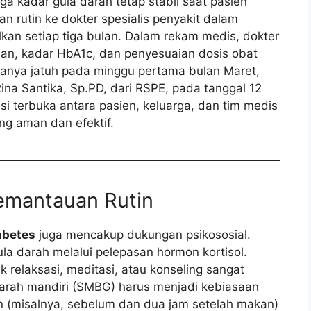
 kadar gula darah tetap stabil saat pasien
 rutin ke dokter spesialis penyakit dalam
lkan setiap tiga bulan. Dalam rekam medis, dokter
n, kadar HbA1c, dan penyesuaian dosis obat
sanya jatuh pada minggu pertama bulan Maret,
na Santika, Sp.PD, dari RSPE, pada tanggal 12
 terbuka antara pasien, keluarga, dan tim medis
ng aman dan efektif.
emantauan Rutin
abetes
juga mencakup dukungan psikososial.
la darah melalui pelepasan hormon kortisol.
k relaksasi, meditasi, atau konseling sangat
 darah mandiri (SMBG) harus menjadi kebiasaan
n (misalnya, sebelum dan dua jam setelah makan)