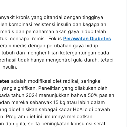
nyakit kronis yang ditandai dengan tingginya
leh kombinasi resistensi insulin dan kegagalan
an medis dan pemahaman akan gaya hidup telah
tuk mencapai remisi. Fokus
Perawatan Diabetes
terapi medis dengan perubahan gaya hidup
gsi tubuh dan menghentikan ketergantungan pada
erhasil tidak hanya mengontrol gula darah, tetapi
insulin.
etes
adalah modifikasi diet radikal, seringkali
yang signifikan. Penelitian yang dilakukan oleh
) pada tahun 2024 menunjukkan bahwa 50% pasien
dan mereka sebanyak 15 kg atau lebih dalam
ang didefinisikan sebagai kadar HbA1c di bawah
an. Program diet ini umumnya melibatkan
n dan gula, serta peningkatan konsumsi serat,