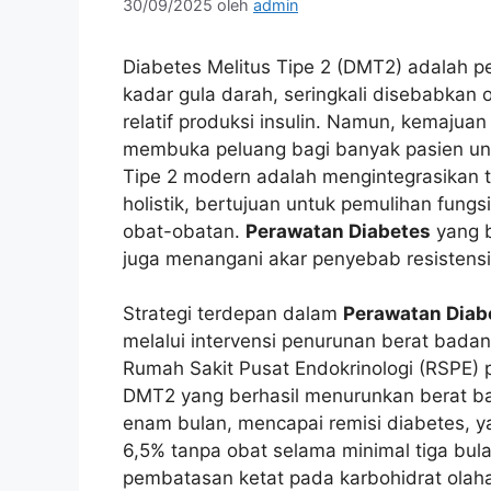
30/09/2025
oleh
admin
Diabetes Melitus Tipe 2 (DMT2) adalah pe
kadar gula darah, seringkali disebabkan o
relatif produksi insulin. Namun, kemaju
membuka peluang bagi banyak pasien un
Tipe 2 modern adalah mengintegrasikan 
holistik, bertujuan untuk pemulihan fun
obat-obatan.
Perawatan Diabetes
yang b
juga menangani akar penyebab resistensi 
Strategi terdepan dalam
Perawatan Diab
melalui intervensi penurunan berat badan 
Rumah Sakit Pusat Endokrinologi (RSPE
DMT2 yang berhasil menurunkan berat ba
enam bulan, mencapai remisi diabetes, y
6,5% tanpa obat selama minimal tiga bul
pembatasan ketat pada karbohidrat olaha