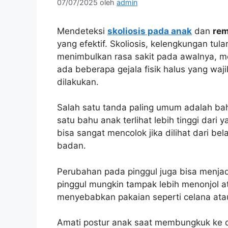
07/07/2025
oleh
admin
Mendeteksi
skoliosis pada anak
dan
re
yang efektif. Skoliosis, kelengkungan tula
menimbulkan rasa sakit pada awalnya, m
ada beberapa gejala fisik halus yang wa
dilakukan.
Salah satu tanda paling umum adalah bah
satu bahu anak terlihat lebih tinggi dari 
bisa sangat mencolok jika dilihat dari b
badan.
Perubahan pada pinggul juga bisa menjad
pinggul mungkin tampak lebih menonjol atau
menyebabkan pakaian seperti celana atau 
Amati postur anak saat membungkuk ke 