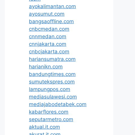
ayokalimantan.com
ayosumut.com
bangsaoffline.com
cnbcmedan.com
cnnmedan.com
cnnjakarta.com
cnbcjakarta.com
hariansumatra.com
harianikn.com
bandungtimes.com
sumutekspres.com
lampungpos.com
mediasulawesi.com
mediajabodetabek.com
kabarflores.com
seputarmetro.com
aktual.it.com
akurat.it.com