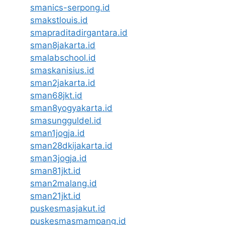
smanics-serpong.id
smakstlouis.id
smapraditadirgantara.id
sman8jakarta.id
smalabschool.id
smaskanisius.id
sman2jakarta.id
sman68jkt.id
sman8yogyakarta.id
smasungguldel.id
sman1jogja.id
sman28dkijakarta.id
sman3jogja.id
sman81jkt.id
sman2malang.id
sman21jkt.id
puskesmasjakut.id
puskesmasmampang.id