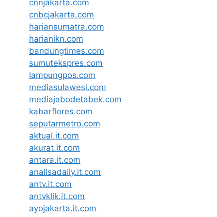
cnnjakarta.com
cnbcjakarta.com
hariansumatra.com
harianikn.com
bandungtimes.com
sumutekspres.com
lampungpos.com
mediasulawesi.com
mediajabodetabek.com
kabarflores.com
seputarmetro.com
aktual.it.com
akurat.it.com
antara.it.com
analisadaily.it.com
antv.it.com
antvklik.it.com
ayojakarta.it.com