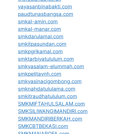
yayasanbinabakti.com
paudtunasbangsa.com
smkal-amin.com
smkal-manar.com
smkdarulamal.com
smkitpasundan.com
smkpgrikamal.com
smktarbiyatululum.com
smkyasalam-elummah.com
smkpelitaynh.com
smkyasinacigombong.com
smknahdatululama.com
smkitraudhatululum.com
SMKMIFTAHULSALAM.com
SMKSILIWANGIMANDIRI.com
SMKMANDIRIBERKAH.com
SMKCBTBEKASI.com
SMKMANAROFA.com