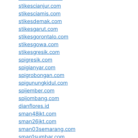
stikescianjur.com
stikesciamis.com
stikesdemak.com
stikesgarut.com
stikesgorontalo.com
stikesgowa.com
stikesgresik.com
spigresik.com
spigianyar.com
spigrobongan.com
spigunungkidul.com
spijember.com
spijombang.com
dianflores.id
sman48jkt.com
sman26jkt.com
sman03semarang.com
sman1sumbar.com