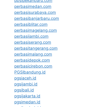
pbsipekanbaru.com
perbasimedan.com
perbasisurabaya.com
perbasibanjarbaru.com
perbasiblitar.com
perbasimagelang.com
perbasijambi.com
perbasiserang.com
perbasitangerang.com
perbasimalang.com
perbasidepok.com
perbasicirebon.com
PGSIbandung.id
pgsiaceh.id
pgsijambi.id
pgsibali.id
pgsijakarta.id
pgsimedan.id