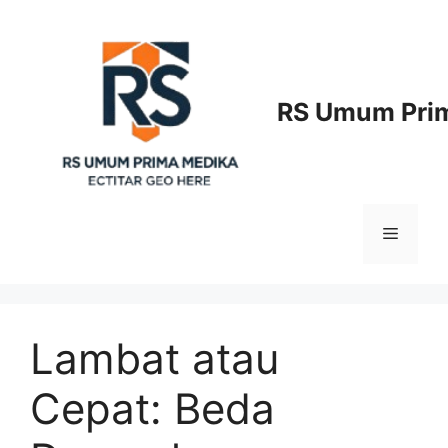
Langsung
ke
isi
RS Umum Prim
Menu
Lambat atau
Cepat: Beda