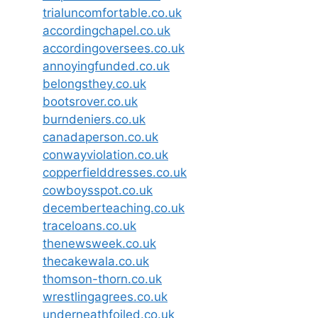
trialuncomfortable.co.uk
accordingchapel.co.uk
accordingoversees.co.uk
annoyingfunded.co.uk
belongsthey.co.uk
bootsrover.co.uk
burndeniers.co.uk
canadaperson.co.uk
conwayviolation.co.uk
copperfielddresses.co.uk
cowboysspot.co.uk
decemberteaching.co.uk
traceloans.co.uk
thenewsweek.co.uk
thecakewala.co.uk
thomson-thorn.co.uk
wrestlingagrees.co.uk
underneathfoiled.co.uk