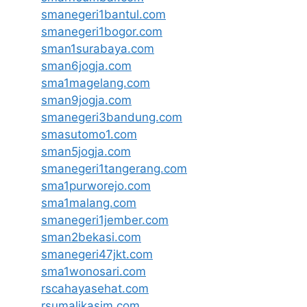
smanegeri1bantul.com
smanegeri1bogor.com
sman1surabaya.com
sman6jogja.com
sma1magelang.com
sman9jogja.com
smanegeri3bandung.com
smasutomo1.com
sman5jogja.com
smanegeri1tangerang.com
sma1purworejo.com
sma1malang.com
smanegeri1jember.com
sman2bekasi.com
smanegeri47jkt.com
sma1wonosari.com
rscahayasehat.com
rsumalikasim.com