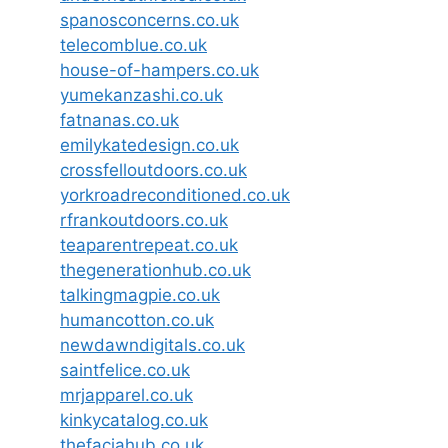
spanosconcerns.co.uk
telecomblue.co.uk
house-of-hampers.co.uk
yumekanzashi.co.uk
fatnanas.co.uk
emilykatedesign.co.uk
crossfelloutdoors.co.uk
yorkroadreconditioned.co.uk
rfrankoutdoors.co.uk
teaparentrepeat.co.uk
thegenerationhub.co.uk
talkingmagpie.co.uk
humancotton.co.uk
newdawndigitals.co.uk
saintfelice.co.uk
mrjapparel.co.uk
kinkycatalog.co.uk
thefaciahub.co.uk