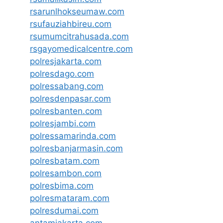
rsarunlhokseumaw.com
rsufauziahbireu.com
rsumumcitrahusada.com
rsgayomedicalcentre.com
polresjakarta.com
polresdago.com
polressabang.com
polresdenpasar.com
polresbanten.com
polresjambi.com
polressamarinda.com
polresbanjarmasin.com
polresbatam.com
polresambon.com
polresbima.com
polresmataram.com
polresdumai.com