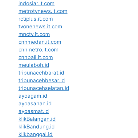
indosiar.it.com
metrotvnews.it.com
rctiplus.it.com
tvonenews.it.com
mnctv.it.com
cnnmedan.it.com
cnnmetro.it.com
cnnbali.it.com
meulaboh.id
tribunacehbarat.id
tribunacehbesar.id
tribunacehselatan.id
ayoagam.id
ayoasahan.id
ayoasmat.id
klikBalangan.id
klikBandung.id
klikbanggai.id