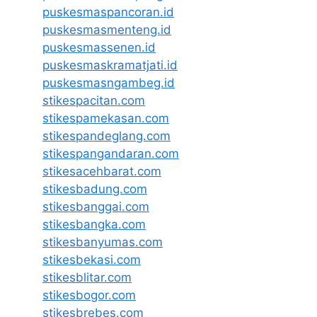
puskesmaspancoran.id
puskesmasmenteng.id
puskesmassenen.id
puskesmaskramatjati.id
puskesmasngambeg.id
stikespacitan.com
stikespamekasan.com
stikespandeglang.com
stikespangandaran.com
stikesacehbarat.com
stikesbadung.com
stikesbanggai.com
stikesbangka.com
stikesbanyumas.com
stikesbekasi.com
stikesblitar.com
stikesbogor.com
stikesbrebes.com