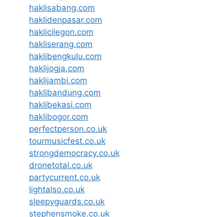
haklisabang.com
haklidenpasar.com
haklicilegon.com
hakliserang.com
haklibengkulu.com
haklijogja.com
haklijambi.com
haklibandung.com
haklibekasi.com
haklibogor.com
perfectperson.co.uk
tourmusicfest.co.uk
strongdemocracy.co.uk
dronetotal.co.uk
partycurrent.co.uk
lightalso.co.uk
sleepyguards.co.uk
stephensmoke.co.uk