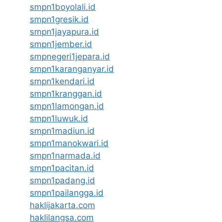
smpn1boyolali.id
smpn1gresik.id
smpn1jayapura.id
smpn1jember.id
smpnegeri1jepara.id
smpn1karanganyar.id
smpn1kendari.id
smpn1kranggan.id
smpn1lamongan.id
smpn1luwuk.id
smpn1madiun.id
smpn1manokwari.id
smpn1narmada.id
smpn1pacitan.id
smpn1padang.id
smpn1pailangga.id
haklijakarta.com
haklilangsa.com