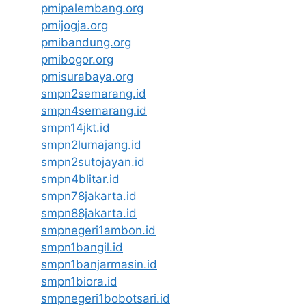
pmipalembang.org
pmijogja.org
pmibandung.org
pmibogor.org
pmisurabaya.org
smpn2semarang.id
smpn4semarang.id
smpn14jkt.id
smpn2lumajang.id
smpn2sutojayan.id
smpn4blitar.id
smpn78jakarta.id
smpn88jakarta.id
smpnegeri1ambon.id
smpn1bangil.id
smpn1banjarmasin.id
smpn1biora.id
smpnegeri1bobotsari.id