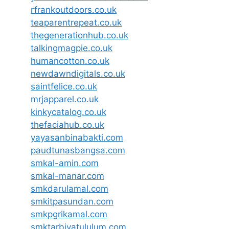
rfrankoutdoors.co.uk
teaparentrepeat.co.uk
thegenerationhub.co.uk
talkingmagpie.co.uk
humancotton.co.uk
newdawndigitals.co.uk
saintfelice.co.uk
mrjapparel.co.uk
kinkycatalog.co.uk
thefaciahub.co.uk
yayasanbinabakti.com
paudtunasbangsa.com
smkal-amin.com
smkal-manar.com
smkdarulamal.com
smkitpasundan.com
smkpgrikamal.com
smktarbiyatululum.com