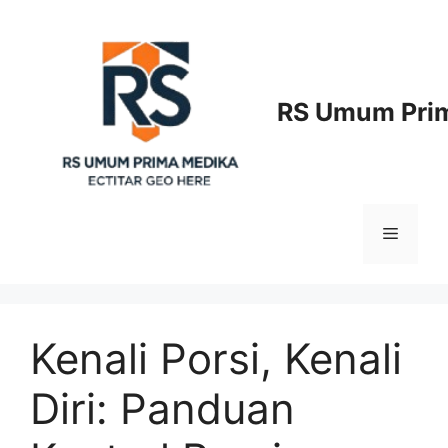
Langsung
ke
isi
RS Umum Prim
Menu
Kenali Porsi, Kenali
Diri: Panduan