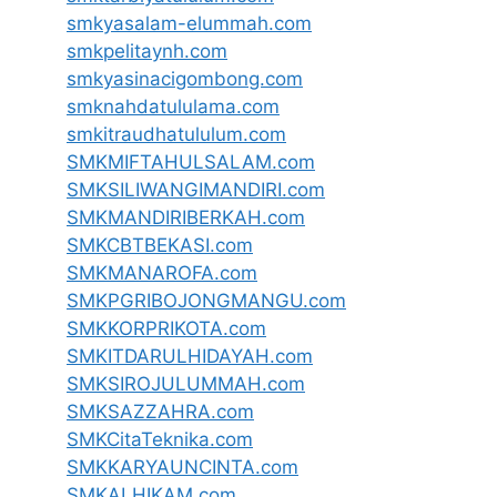
smkyasalam-elummah.com
smkpelitaynh.com
smkyasinacigombong.com
smknahdatululama.com
smkitraudhatululum.com
SMKMIFTAHULSALAM.com
SMKSILIWANGIMANDIRI.com
SMKMANDIRIBERKAH.com
SMKCBTBEKASI.com
SMKMANAROFA.com
SMKPGRIBOJONGMANGU.com
SMKKORPRIKOTA.com
SMKITDARULHIDAYAH.com
SMKSIROJULUMMAH.com
SMKSAZZAHRA.com
SMKCitaTeknika.com
SMKKARYAUNCINTA.com
SMKALHIKAM.com