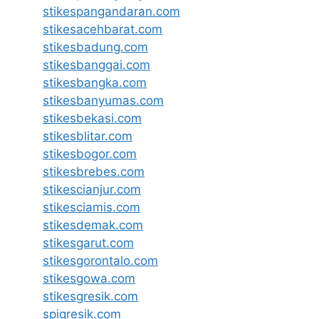
stikespangandaran.com
stikesacehbarat.com
stikesbadung.com
stikesbanggai.com
stikesbangka.com
stikesbanyumas.com
stikesbekasi.com
stikesblitar.com
stikesbogor.com
stikesbrebes.com
stikescianjur.com
stikesciamis.com
stikesdemak.com
stikesgarut.com
stikesgorontalo.com
stikesgowa.com
stikesgresik.com
spigresik.com