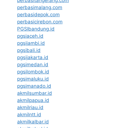
perbasitangerang.com
perbasimalang.com
perbasidepok.com
perbasicirebon.com
PGSIbandung.id
pgsiaceh.id
pgsijambi.id
pgsibali.id
pgsijakarta.id
pgsimedan.id
pgsilombok.id
pgsimaluku.id
pgsimanado.id
akmilsumbar.id
akmilpapua.id
akmilriau.id
akmilntt.id
akmilkalbar.id