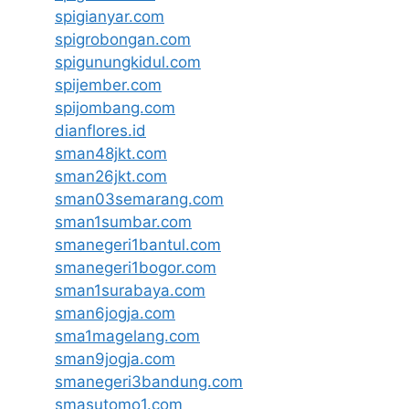
spigianyar.com
spigrobongan.com
spigunungkidul.com
spijember.com
spijombang.com
dianflores.id
sman48jkt.com
sman26jkt.com
sman03semarang.com
sman1sumbar.com
smanegeri1bantul.com
smanegeri1bogor.com
sman1surabaya.com
sman6jogja.com
sma1magelang.com
sman9jogja.com
smanegeri3bandung.com
smasutomo1.com