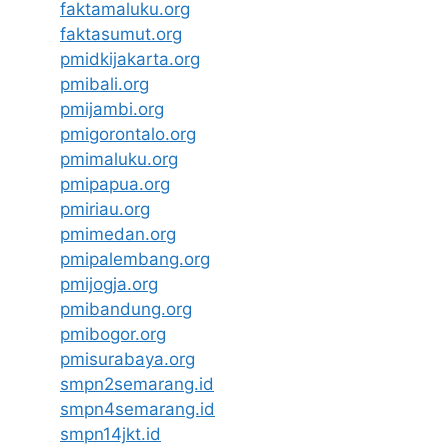
faktamaluku.org
faktasumut.org
pmidkijakarta.org
pmibali.org
pmijambi.org
pmigorontalo.org
pmimaluku.org
pmipapua.org
pmiriau.org
pmimedan.org
pmipalembang.org
pmijogja.org
pmibandung.org
pmibogor.org
pmisurabaya.org
smpn2semarang.id
smpn4semarang.id
smpn14jkt.id