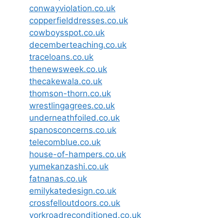
conwayviolation.co.uk
copperfielddresses.co.uk
cowboysspot.co.uk
decemberteaching.co.uk
traceloans.co.uk
thenewsweek.co.uk
thecakewala.co.uk
thomson-thorn.co.uk
wrestlingagrees.co.uk
underneathfoiled.co.uk
spanosconcerns.co.uk
telecomblue.co.uk
house-of-hampers.co.uk
yumekanzashi.co.uk
fatnanas.co.uk
emilykatedesign.co.uk
crossfelloutdoors.co.uk
yorkroadreconditioned.co.uk