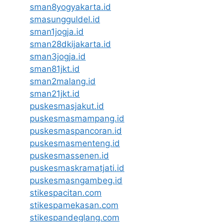
sman8yogyakarta.id
smasungguldel.id
sman1jogja.id
sman28dkijakarta.id
sman3jogja.id
sman81jkt.id
sman2malang.id
sman21jkt.id
puskesmasjakut.id
puskesmasmampang.id
puskesmaspancoran.id
puskesmasmenteng.id
puskesmassenen.id
puskesmaskramatjati.id
puskesmasngambeg.id
stikespacitan.com
stikespamekasan.com
stikespandeglang.com