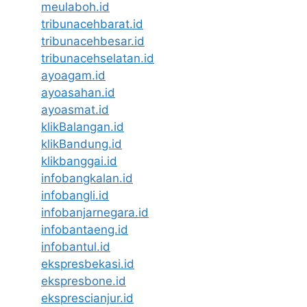
meulaboh.id
tribunacehbarat.id
tribunacehbesar.id
tribunacehselatan.id
ayoagam.id
ayoasahan.id
ayoasmat.id
klikBalangan.id
klikBandung.id
klikbanggai.id
infobangkalan.id
infobangli.id
infobanjarnegara.id
infobantaeng.id
infobantul.id
ekspresbekasi.id
ekspresbone.id
eksprescianjur.id