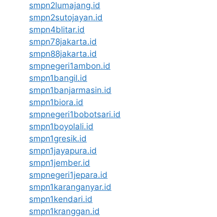
smpn2lumajang.id
smpn2sutojayan.id
smpn4blitar.id
smpn78jakarta.id
smpn88jakarta.id
smpnegeri1ambon.id
smpn1bangil.id
smpn1banjarmasin.id
smpn1biora.id
smpnegeri1bobotsari.id
smpn1boyolali.id
smpn1gresik.id
smpn1jayapura.id
smpn1jember.id
smpnegeri1jepara.id
smpn1karanganyar.id
smpn1kendari.id
smpn1kranggan.id