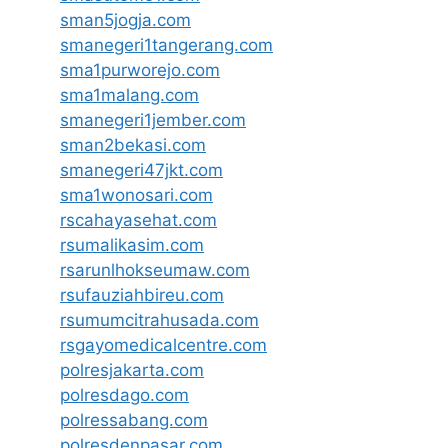
sman5jogja.com
smanegeri1tangerang.com
sma1purworejo.com
sma1malang.com
smanegeri1jember.com
sman2bekasi.com
smanegeri47jkt.com
sma1wonosari.com
rscahayasehat.com
rsumalikasim.com
rsarunlhokseumaw.com
rsufauziahbireu.com
rsumumcitrahusada.com
rsgayomedicalcentre.com
polresjakarta.com
polresdago.com
polressabang.com
polresdenpasar.com