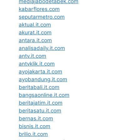
mediajabodetabek.com
kabarflores.com
seputarmetro.com
aktual.it.com
akurat.it.com
antara.it.com
analisadaily.it.com
antv.it.com
antvklik.it.com
ayojakarta.it.com
ayobandung.it.com
beritabali.it.com
bangsaonline.it.com
beritajatim.it.com
beritasatu.it.com
bernas.it.com
bisnis.it.com
brilio.it.com