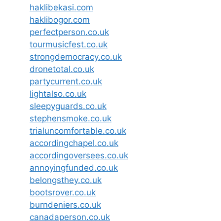
haklibekasi.com
haklibogor.com
perfectperson.co.uk
tourmusicfest.co.uk
strongdemocracy.co.uk
dronetotal.co.uk
partycurrent.co.uk
lightalso.co.uk
sleepyguards.co.uk
stephensmoke.co.uk
trialuncomfortable.co.uk
accordingchapel.co.uk
accordingoversees.co.uk
annoyingfunded.co.uk
belongsthey.co.uk
bootsrover.co.uk
burndeniers.co.uk
canadaperson.co.uk