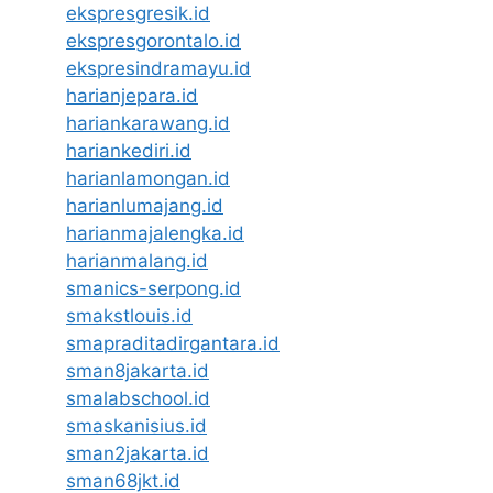
ekspresgresik.id
ekspresgorontalo.id
ekspresindramayu.id
harianjepara.id
hariankarawang.id
hariankediri.id
harianlamongan.id
harianlumajang.id
harianmajalengka.id
harianmalang.id
smanics-serpong.id
smakstlouis.id
smapraditadirgantara.id
sman8jakarta.id
smalabschool.id
smaskanisius.id
sman2jakarta.id
sman68jkt.id