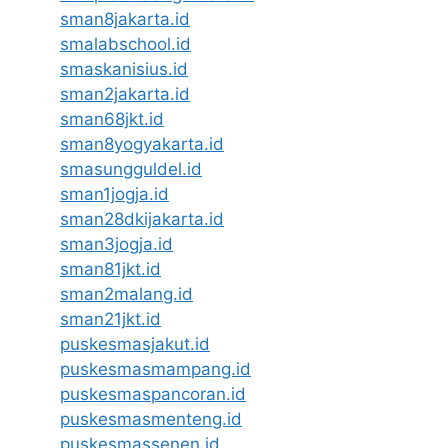
sman8jakarta.id
smalabschool.id
smaskanisius.id
sman2jakarta.id
sman68jkt.id
sman8yogyakarta.id
smasungguldel.id
sman1jogja.id
sman28dkijakarta.id
sman3jogja.id
sman81jkt.id
sman2malang.id
sman21jkt.id
puskesmasjakut.id
puskesmasmampang.id
puskesmaspancoran.id
puskesmasmenteng.id
puskesmassenen.id