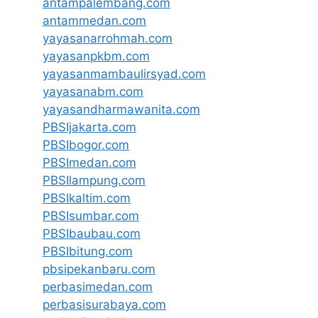
antampalembang.com
antammedan.com
yayasanarrohmah.com
yayasanpkbm.com
yayasanmambaulirsyad.com
yayasanabm.com
yayasandharmawanita.com
PBSIjakarta.com
PBSIbogor.com
PBSImedan.com
PBSIlampung.com
PBSIkaltim.com
PBSIsumbar.com
PBSIbaubau.com
PBSIbitung.com
pbsipekanbaru.com
perbasimedan.com
perbasisurabaya.com