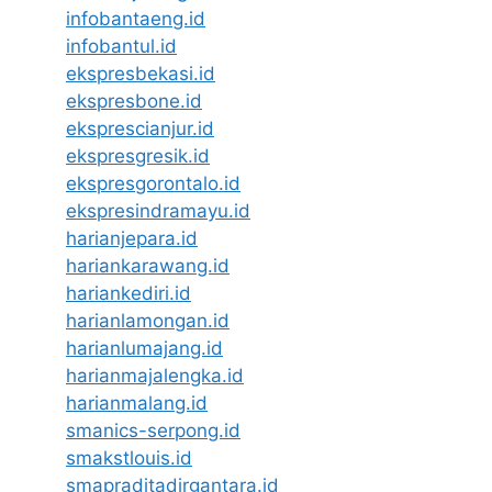
infobantaeng.id
infobantul.id
ekspresbekasi.id
ekspresbone.id
eksprescianjur.id
ekspresgresik.id
ekspresgorontalo.id
ekspresindramayu.id
harianjepara.id
hariankarawang.id
hariankediri.id
harianlamongan.id
harianlumajang.id
harianmajalengka.id
harianmalang.id
smanics-serpong.id
smakstlouis.id
smapraditadirgantara.id