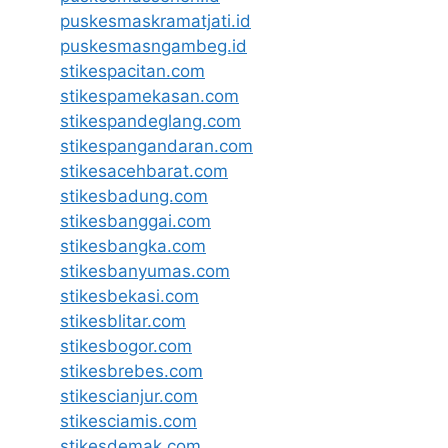
puskesmaskramatjati.id
puskesmasngambeg.id
stikespacitan.com
stikespamekasan.com
stikespandeglang.com
stikespangandaran.com
stikesacehbarat.com
stikesbadung.com
stikesbanggai.com
stikesbangka.com
stikesbanyumas.com
stikesbekasi.com
stikesblitar.com
stikesbogor.com
stikesbrebes.com
stikescianjur.com
stikesciamis.com
stikesdemak.com