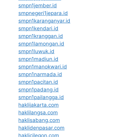
smpn1jember.id
smpnegeri1jepara.id
smpn1karanganyar.id
smpn1kendari.id
smpn1kranggan.id
smpn1lamongan.id
smpn1luwuk.id
smpn1madiun.id
smpn1manokwari.id
smpn1narmada.id
smpn1pacitan.id
smpn1padang.id
smpn1pailangga.id
haklijakarta.com
haklilangsa.com
haklisabang.com
haklidenpasar.com
haklicilegon.com