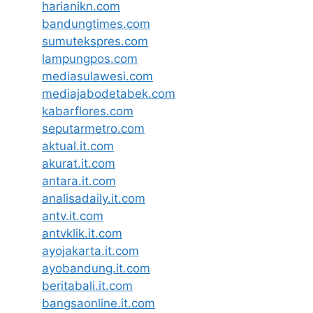
harianikn.com
bandungtimes.com
sumutekspres.com
lampungpos.com
mediasulawesi.com
mediajabodetabek.com
kabarflores.com
seputarmetro.com
aktual.it.com
akurat.it.com
antara.it.com
analisadaily.it.com
antv.it.com
antvklik.it.com
ayojakarta.it.com
ayobandung.it.com
beritabali.it.com
bangsaonline.it.com