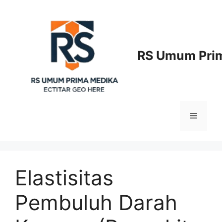
Langsung
ke
isi
RS Umum Prim
Menu
Elastisitas
Pembuluh Darah