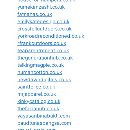
yumekanzashi.co.uk
fatnanas.co.uk
emilykatedesign.co.uk
crossfelloutdoors.co.uk
yorkroadreconditioned.co.uk
rfrankoutdoors.co.uk
teaparentrepeat.co.uk
thegenerationhub.co.uk
talkingmagpie.co.uk
humancotton.co.uk
newdawndigitals.co.uk
saintfelice.co.uk
mrjapparel.co.uk
kinkycatalog.co.uk
thefaciahub.co.uk
yayasanbinabakti.com
paudtunasbangsa.com