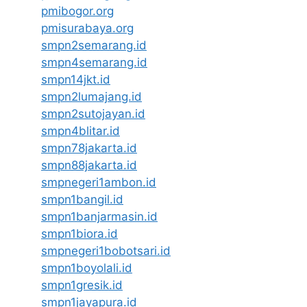
pmibogor.org
pmisurabaya.org
smpn2semarang.id
smpn4semarang.id
smpn14jkt.id
smpn2lumajang.id
smpn2sutojayan.id
smpn4blitar.id
smpn78jakarta.id
smpn88jakarta.id
smpnegeri1ambon.id
smpn1bangil.id
smpn1banjarmasin.id
smpn1biora.id
smpnegeri1bobotsari.id
smpn1boyolali.id
smpn1gresik.id
smpn1jayapura.id