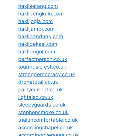
hakliserang.com
haklibengkulu.com
haklijogja.com
haklijambi.com
haklibandung.com
haklibekasi.com
haklibogor.com
perfectperson.co.uk
tourmusicfest.co.uk
strongdemocracy.co.uk
dronetotal.co.uk
partycurrent.co.uk
lightalso.co.uk
sleepyguards.co.uk
stephensmoke.co.uk
trialuncomfortable.co.uk
accordingchapel.co.uk
accordingoversees.co.uk