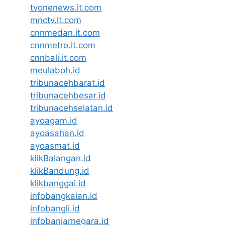
tvonenews.it.com
mnctv.it.com
cnnmedan.it.com
cnnmetro.it.com
cnnbali.it.com
meulaboh.id
tribunacehbarat.id
tribunacehbesar.id
tribunacehselatan.id
ayoagam.id
ayoasahan.id
ayoasmat.id
klikBalangan.id
klikBandung.id
klikbanggai.id
infobangkalan.id
infobangli.id
infobanjarnegara.id