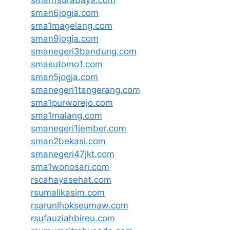
sman1surabaya.com
sman6jogja.com
sma1magelang.com
sman9jogja.com
smanegeri3bandung.com
smasutomo1.com
sman5jogja.com
smanegeri1tangerang.com
sma1purworejo.com
sma1malang.com
smanegeri1jember.com
sman2bekasi.com
smanegeri47jkt.com
sma1wonosari.com
rscahayasehat.com
rsumalikasim.com
rsarunlhokseumaw.com
rsufauziahbireu.com