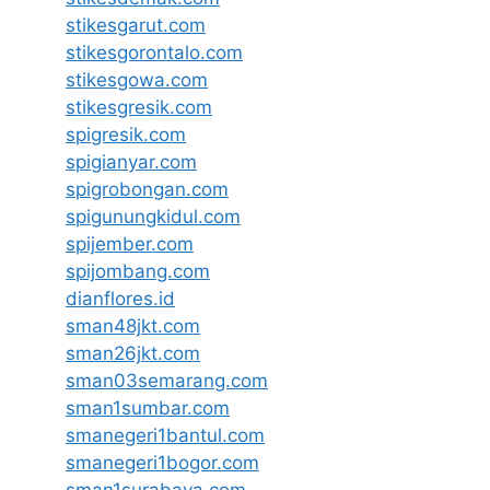
stikesgarut.com
stikesgorontalo.com
stikesgowa.com
stikesgresik.com
spigresik.com
spigianyar.com
spigrobongan.com
spigunungkidul.com
spijember.com
spijombang.com
dianflores.id
sman48jkt.com
sman26jkt.com
sman03semarang.com
sman1sumbar.com
smanegeri1bantul.com
smanegeri1bogor.com