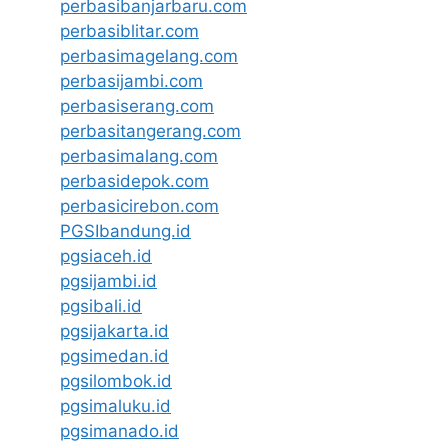
perbasibanjarbaru.com
perbasiblitar.com
perbasimagelang.com
perbasijambi.com
perbasiserang.com
perbasitangerang.com
perbasimalang.com
perbasidepok.com
perbasicirebon.com
PGSIbandung.id
pgsiaceh.id
pgsijambi.id
pgsibali.id
pgsijakarta.id
pgsimedan.id
pgsilombok.id
pgsimaluku.id
pgsimanado.id