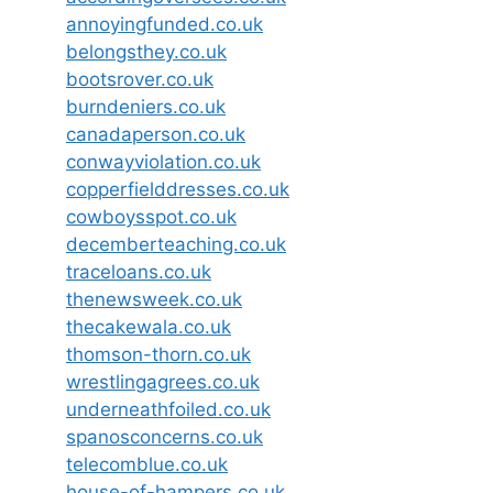
annoyingfunded.co.uk
belongsthey.co.uk
bootsrover.co.uk
burndeniers.co.uk
canadaperson.co.uk
conwayviolation.co.uk
copperfielddresses.co.uk
cowboysspot.co.uk
decemberteaching.co.uk
traceloans.co.uk
thenewsweek.co.uk
thecakewala.co.uk
thomson-thorn.co.uk
wrestlingagrees.co.uk
underneathfoiled.co.uk
spanosconcerns.co.uk
telecomblue.co.uk
house-of-hampers.co.uk