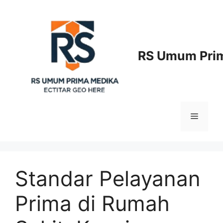
Langsung
ke
isi
RS Umum Prim
Menu
Standar Pelayanan
Prima di Rumah