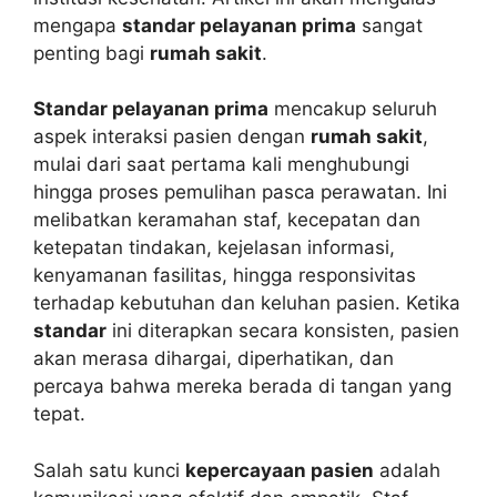
mengapa
standar pelayanan prima
sangat
penting bagi
rumah sakit
.
Standar pelayanan prima
mencakup seluruh
aspek interaksi pasien dengan
rumah sakit
,
mulai dari saat pertama kali menghubungi
hingga proses pemulihan pasca perawatan. Ini
melibatkan keramahan staf, kecepatan dan
ketepatan tindakan, kejelasan informasi,
kenyamanan fasilitas, hingga responsivitas
terhadap kebutuhan dan keluhan pasien. Ketika
standar
ini diterapkan secara konsisten, pasien
akan merasa dihargai, diperhatikan, dan
percaya bahwa mereka berada di tangan yang
tepat.
Salah satu kunci
kepercayaan pasien
adalah