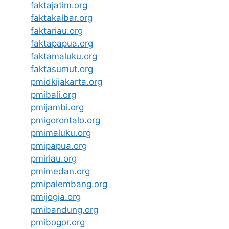
faktajatim.org
faktakalbar.org
faktariau.org
faktapapua.org
faktamaluku.org
faktasumut.org
pmidkijakarta.org
pmibali.org
pmijambi.org
pmigorontalo.org
pmimaluku.org
pmipapua.org
pmiriau.org
pmimedan.org
pmipalembang.org
pmijogja.org
pmibandung.org
pmibogor.org