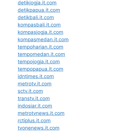
detikjogja.it.com
detikpapua.it.com
detikbali.it.com
kompasbali.it.com
kompasjogja.it.com
kompasmedan.it.com
tempoharian.it.com
tempomedan.it.com
tempojogja.it.com
tempopapua.it.com
idntimes.it.com
metrotv.it.com
sctv.it.com
transtv.it.com
indosiar.it.com
metrotvnews.it.com
rctiplus.it.com
tvonenews.it.com