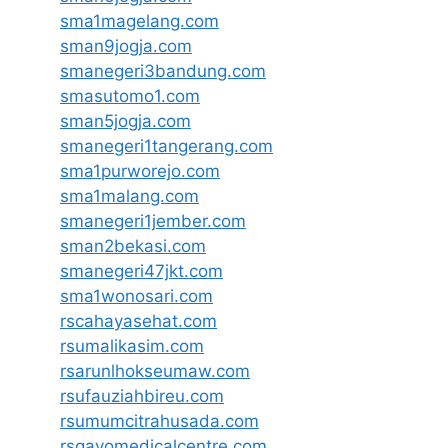
sma1magelang.com
sman9jogja.com
smanegeri3bandung.com
smasutomo1.com
sman5jogja.com
smanegeri1tangerang.com
sma1purworejo.com
sma1malang.com
smanegeri1jember.com
sman2bekasi.com
smanegeri47jkt.com
sma1wonosari.com
rscahayasehat.com
rsumalikasim.com
rsarunlhokseumaw.com
rsufauziahbireu.com
rsumumcitrahusada.com
rsgayomedicalcentre.com