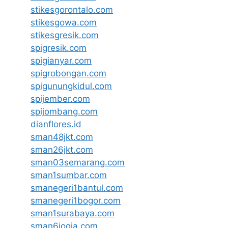
stikesgorontalo.com
stikesgowa.com
stikesgresik.com
spigresik.com
spigianyar.com
spigrobongan.com
spigunungkidul.com
spijember.com
spijombang.com
dianflores.id
sman48jkt.com
sman26jkt.com
sman03semarang.com
sman1sumbar.com
smanegeri1bantul.com
smanegeri1bogor.com
sman1surabaya.com
sman6jogja.com