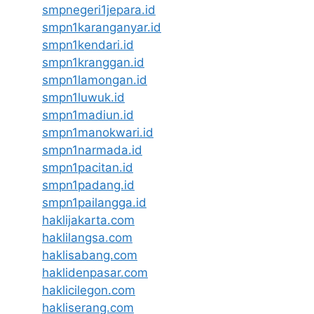
smpnegeri1jepara.id
smpn1karanganyar.id
smpn1kendari.id
smpn1kranggan.id
smpn1lamongan.id
smpn1luwuk.id
smpn1madiun.id
smpn1manokwari.id
smpn1narmada.id
smpn1pacitan.id
smpn1padang.id
smpn1pailangga.id
haklijakarta.com
haklilangsa.com
haklisabang.com
haklidenpasar.com
haklicilegon.com
hakliserang.com