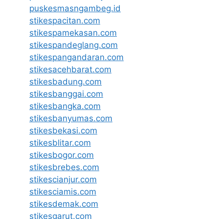
puskesmasngambeg.id
stikespacitan.com
stikespamekasan.com
stikespandeglang.com
stikespangandaran.com
stikesacehbarat.com
stikesbadung.com
stikesbanggai.com
stikesbangka.com
stikesbanyumas.com
stikesbekasi.com
stikesblitar.com
stikesbogor.com
stikesbrebes.com
stikescianjur.com
stikesciamis.com
stikesdemak.com
stikesgarut.com