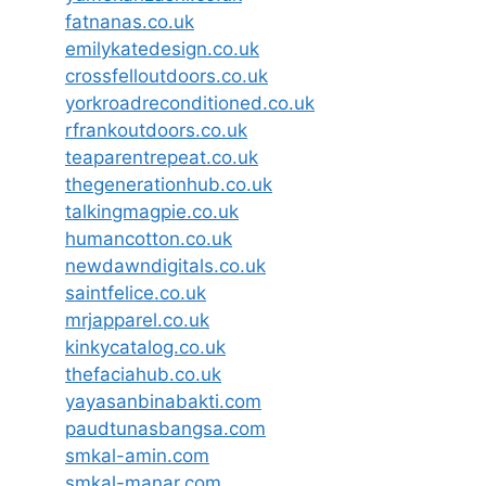
fatnanas.co.uk
emilykatedesign.co.uk
crossfelloutdoors.co.uk
yorkroadreconditioned.co.uk
rfrankoutdoors.co.uk
teaparentrepeat.co.uk
thegenerationhub.co.uk
talkingmagpie.co.uk
humancotton.co.uk
newdawndigitals.co.uk
saintfelice.co.uk
mrjapparel.co.uk
kinkycatalog.co.uk
thefaciahub.co.uk
yayasanbinabakti.com
paudtunasbangsa.com
smkal-amin.com
smkal-manar.com