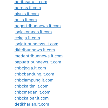
beritasatu.it.com
bernas.it.com
bisnis.it.com
brilio.it.com
bogortribunnews.it.com
jogjakompas.it.com
cekaja.it.com
jogjatribunnews.it.com
dkitribunnews.it.com
medantribunnews.it.com
papuatribunnews.it.com
cnbcjogja.it.com
cnbcbandung.it.com
cnbclampung.it.com
cnbckaltim.it.com
cnbcmedan.it.com
cnbckalbar.it.com
detikharian.it.com