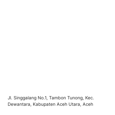
Jl. Singgalang No.1, Tambon Tunong, Kec.
Dewantara, Kabupaten Aceh Utara, Aceh