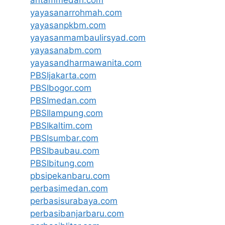
yayasanarrohmah.com
yayasanpkbm.com
yayasanmambaulirsyad.com
yayasanabm.com
yayasandharmawanita.com
PBSIjakarta.com
PBSIbogor.com
PBSImedan.com
PBSIlampung.com
PBSIkaltim.com
PBSIsumbar.com
PBSIbaubau.com
PBSIbitung.com
pbsipekanbaru.com
perbasimedan.com
perbasisurabaya.com
perbasibanjarbaru.com